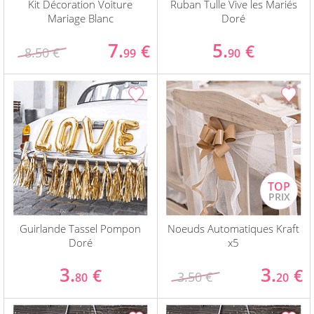
Kit Décoration Voiture
Ruban Tulle Vive les Mariés
Mariage Blanc
Doré
7.
5.
€
€
8.50 €
99
90
Guirlande Tassel Pompon
Noeuds Automatiques Kraft
Doré
x5
3.
3.
€
€
3.50 €
80
20