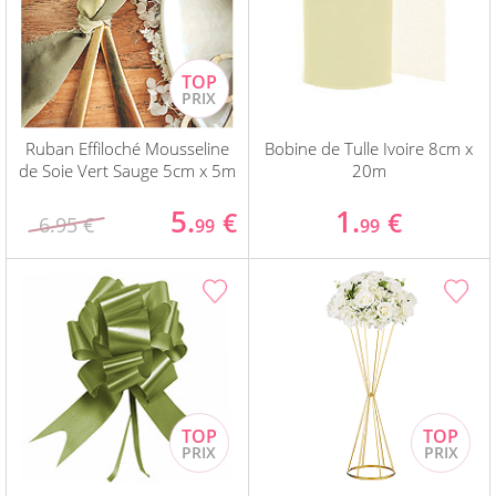
Ruban Effiloché Mousseline
Bobine de Tulle Ivoire 8cm x
de Soie Vert Sauge 5cm x 5m
20m
5.
1.
€
€
6.95 €
99
99