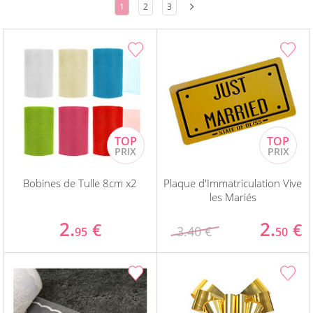
1
2
3
Bobines de Tulle 8cm x2
Plaque d'Immatriculation Vive
les Mariés
2.
2.
€
€
3.40 €
95
50