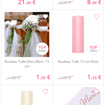
21.
8.
€
€
9.90 €
90
99
Rouleau Tulle Déco Blanc 15
Rouleau Tulle 15 cm Rose
cm
1.
1.
€
€
1.80 €
1.80 €
50
50