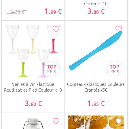
Couleur x10
1.
3.
€
€
2.20 €
99
80
Verres à Vin Plastique
Couteaux Plastiques Couleurs
Réutilisables Pied Couleur x10
Crantés x50
3.
1.
€
€
80
95