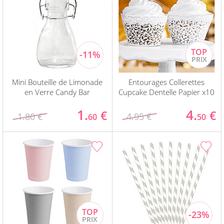
Mini Bouteille de Limonade
Entourages Collerettes
en Verre Candy Bar
Cupcake Dentelle Papier x10
1.
4.
€
€
1.80 €
4.95 €
60
50