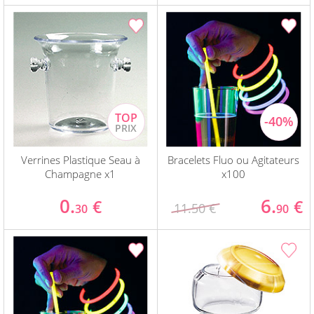
Verrines Plastique Seau à
Bracelets Fluo ou Agitateurs
Champagne x1
x100
0.
6.
€
€
11.50 €
30
90