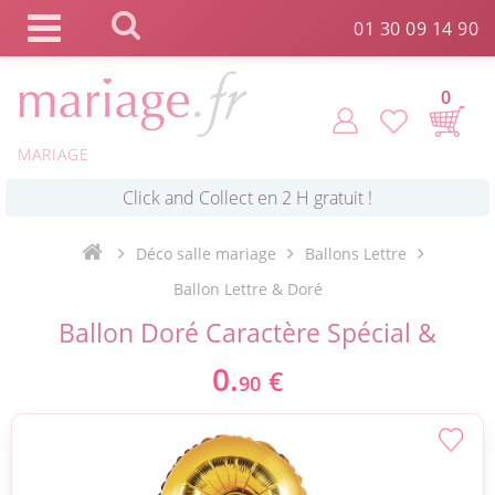
Panneau de gestion des cookies
01 30 09 14 90
0
MARIAGE
*
Commande expédiée en 24h !
Click and Collect en 2 H gratuit !
Déco salle mariage
Ballons Lettre
Ballon Lettre & Doré
*
Ballon Doré Caractère Spécial &
Livraison point relais gratuit dès 89 € !
0.
€
90
*
Payez votre commande en 4X sans frais