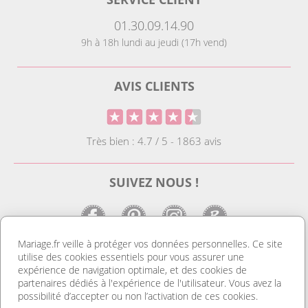
01.30.09.14.90
9h à 18h lundi au jeudi (17h vend)
AVIS CLIENTS
Très bien : 4.7 / 5 - 1863 avis
SUIVEZ NOUS !
Mariage.fr veille à protéger vos données personnelles. Ce site
utilise des cookies essentiels pour vous assurer une
LE SITE DE LA DECO MARIAGE
expérience de navigation optimale, et des cookies de
partenaires dédiés à l'expérience de l'utilisateur. Vous avez la
Notre site est le spécialiste de la décoration mariage. Vous
possibilité d’accepter ou non l’activation de ces cookies.
trouverez des idées de déco pas cher ainsi que des housses de