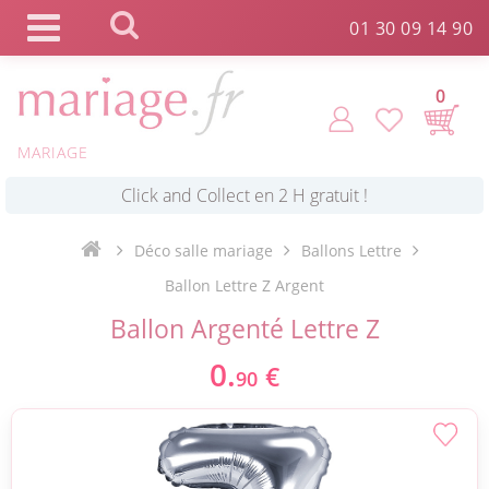
Panneau de gestion des cookies
01 30 09 14 90
0
MARIAGE
*
Commande expédiée en 24h !
Déco salle mariage
Ballons Lettre
Click and Collect en 2 H gratuit !
Ballon Lettre Z Argent
Ballon Argenté Lettre Z
*
Livraison point relais gratuit dès 89 € !
0.
€
90
*
Payez votre commande en 4X sans frais