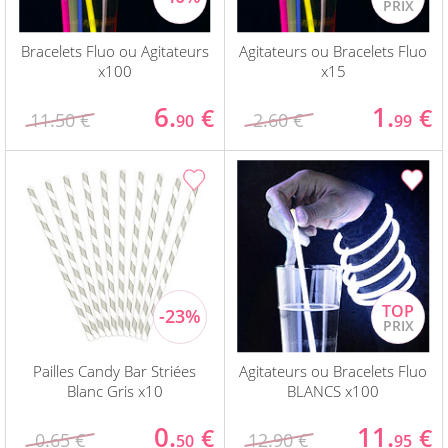
Bracelets Fluo ou Agitateurs
Agitateurs ou Bracelets Fluo
x100
x15
6.
1.
€
€
11.50 €
2.60 €
90
99
Pailles Candy Bar Striées
Agitateurs ou Bracelets Fluo
Blanc Gris x10
BLANCS x100
0.
11.
€
€
0.65 €
12.90 €
50
95