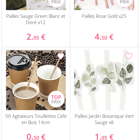
Pailles Sauge Green Blanc et
Pailles Rose Gold x25
Doré x12
2.
4.
€
€
95
50
50 Agitateurs Touillettes Café
Pailles Jardin Botanique Vert
en Bois 14cm
Sauge x8
0.
1.
€
€
50
95