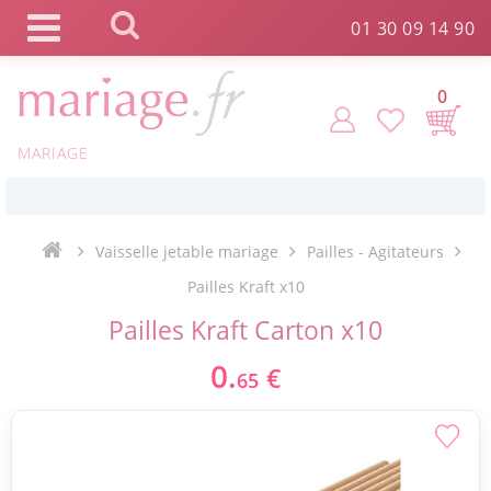
Panneau de gestion des cookies
01 30 09 14 90
0
*
Commande expédiée en 24h !
MARIAGE
Click and Collect en 2 H gratuit !
Vaisselle jetable mariage
Pailles - Agitateurs
*
Livraison point relais gratuit dès 89 € !
Pailles Kraft x10
Pailles Kraft Carton x10
*
Payez votre commande en 4X sans frais
0.
€
65