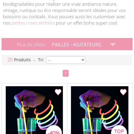
biodégradables pour réaliser une vraie ambiance nature,
vintage, rustique ou éco responsable seront idéales pour vos
boissons ou cocktails. Vous pouvez aussi les customiser avec
nos
petites roses séchées
pour un effet boho super cool.
Plus de choix :
PAILLES - AGITATEURS
20
Produits
-
Tri
1