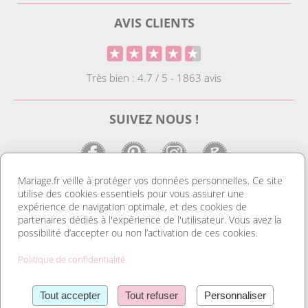
AVIS CLIENTS
Très bien : 4.7 / 5 - 1863 avis
SUIVEZ NOUS !
Mariage.fr veille à protéger vos données personnelles. Ce site
utilise des cookies essentiels pour vous assurer une
LE SITE DE LA DECO MARIAGE
expérience de navigation optimale, et des cookies de
partenaires dédiés à l'expérience de l'utilisateur. Vous avez la
Notre site est le spécialiste de la décoration mariage. Vous
possibilité d’accepter ou non l’activation de ces cookies.
trouverez des idées de déco pas cher ainsi que des housses de
chaise et des tentures. Nous avons le plus grand choix de
Politique de confidentialité
marque place et de porte nom. Tout pour réussir une
organisation mariage au top et un mariage discount. Découvrez
Lire la suite
également notre gamme de livres d’or, et d’urnes pas cher. Sans
Tout accepter
Tout refuser
Personnaliser
oublier nos dragées mariage et nos contenants à dragées et