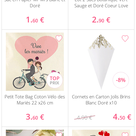
Doré
Sauge et Doré Coeur Love
1.
2.
€
€
60
90
Petit Tote Bag Coton Vélo des
Cornets en Carton Jolis Brins
Mariés 22 x26 cm
Blanc Doré x10
3.
4.
€
€
4.90 €
60
50