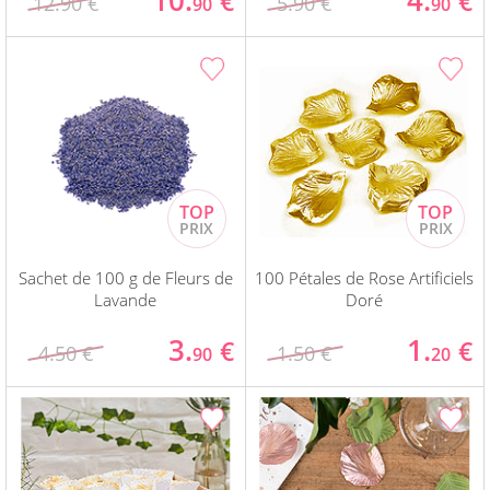
10.
4.
€
€
12.90 €
5.90 €
90
90
Sachet de 100 g de Fleurs de
100 Pétales de Rose Artificiels
Lavande
Doré
3.
1.
€
€
4.50 €
1.50 €
90
20