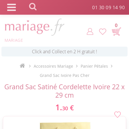
Panneau de gestion des cookies
01 30 09 14 90
0
MARIAGE
*
Commande expédiée en 24h !
Accessoires Mariage
Panier Pétales
Click and Collect en 2 H gratuit !
Grand Sac Ivoire Pas Cher
Grand Sac Satiné Cordelette Ivoire 22 x
*
Livraison point relais gratuit dès 89 € !
29 cm
1.
€
30
*
Payez votre commande en 4X sans frais