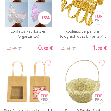
Confettis Papillons en
Rouleaux Serpentins
Organza x50
Holographiques Brillants x18
0.
1.
€
€
0.95 €
1.40 €
80
20
Petit Sac Vitrine en Kraft 11.5
Panier à Pétales Sizal