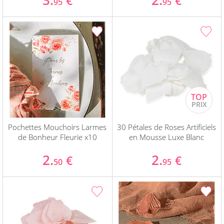
3.
2.
€
€
95
95
Pochettes Mouchoirs Larmes
30 Pétales de Roses Artificiels
de Bonheur Fleurie x10
en Mousse Luxe Blanc
2.
2.
€
€
50
95