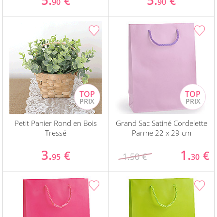
5.
5.
€
€
90
90
Petit Panier Rond en Bois
Grand Sac Satiné Cordelette
Tressé
Parme 22 x 29 cm
3.
1.
€
€
1.50 €
95
30