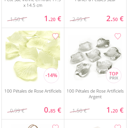
x 14.5 cm
1.
2.
€
€
1.50 €
2.95 €
20
50
100 Pétales de Rose Artificiels
100 Pétales de Rose Artificiels
Argent
0.
1.
€
€
0.99 €
1.50 €
85
20