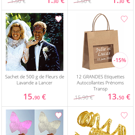
1.
1.
€
€
1.50 €
1.50 €
30
30
Sachet de 500 g de Fleurs de
12 GRANDES Etiquettes
Lavande a Lancer
Autocollantes Prénoms
Transp
15.
13.
€
€
15.90 €
90
50