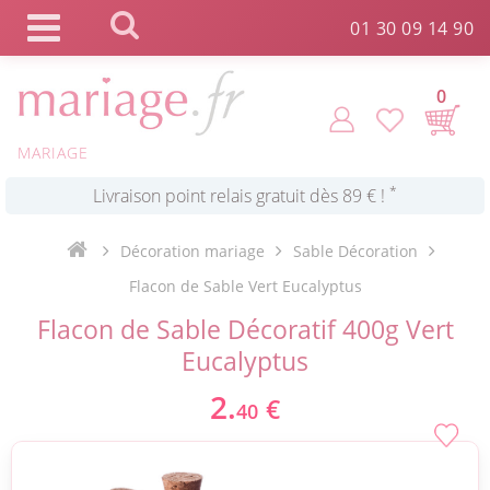
Panneau de gestion des cookies
01 30 09 14 90
*
Commande expédiée en 24h !
0
MARIAGE
Click and Collect en 2 H gratuit !
*
Livraison point relais gratuit dès 89 € !
Décoration mariage
Sable Décoration
Flacon de Sable Vert Eucalyptus
*
Payez votre commande en 4X sans frais
Flacon de Sable Décoratif 400g Vert
Eucalyptus
2.
€
40