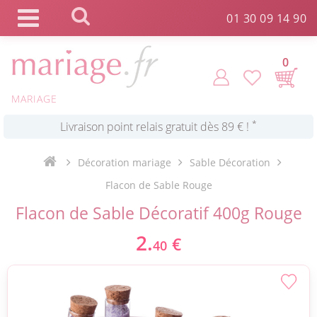
Panneau de gestion des cookies
01 30 09 14 90
0
*
Commande expédiée en 24h !
MARIAGE
Click and Collect en 2 H gratuit !
Décoration mariage
Sable Décoration
*
Livraison point relais gratuit dès 89 € !
Flacon de Sable Rouge
Flacon de Sable Décoratif 400g Rouge
*
Payez votre commande en 4X sans frais
2.
€
40