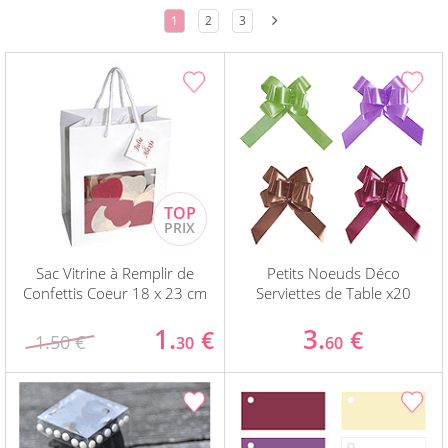
1
2
3
Sac Vitrine à Remplir de
Petits Noeuds Déco
Confettis Coeur 18 x 23 cm
Serviettes de Table x20
1.
3.
€
€
1.50 €
30
60