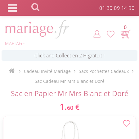
Panneau de gestion des cookies
01 30 09 14 90
0
MARIAGE
*
Commande expédiée en 24h !
Cadeau Invité Mariage
Sacs Pochettes Cadeaux
Click and Collect en 2 H gratuit !
Sac Cadeau Mr Mrs Blanc et Doré
Sac en Papier Mr Mrs Blanc et Doré
*
Livraison point relais gratuit dès 89 € !
1.
€
60
*
Payez votre commande en 4X sans frais