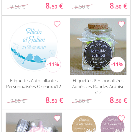
8.
8.
€
€
9.50 €
9.50 €
50
50
Etiquettes Autocollantes
Etiquettes Personnalisées
Personnalisées Oiseaux x12
Adhésives Rondes Ardoise
x12
8.
8.
€
€
9.50 €
9.50 €
50
50