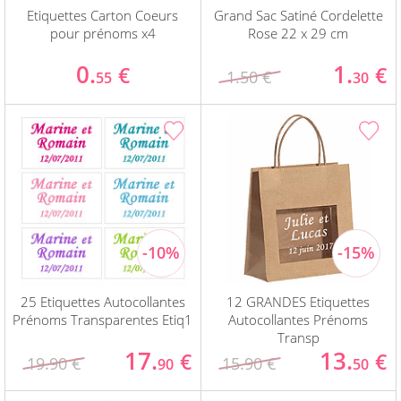
Etiquettes Carton Coeurs
Grand Sac Satiné Cordelette
pour prénoms x4
Rose 22 x 29 cm
0.
1.
€
€
1.50 €
55
30
25 Etiquettes Autocollantes
12 GRANDES Etiquettes
Prénoms Transparentes Etiq1
Autocollantes Prénoms
Transp
17.
13.
€
€
19.90 €
15.90 €
90
50