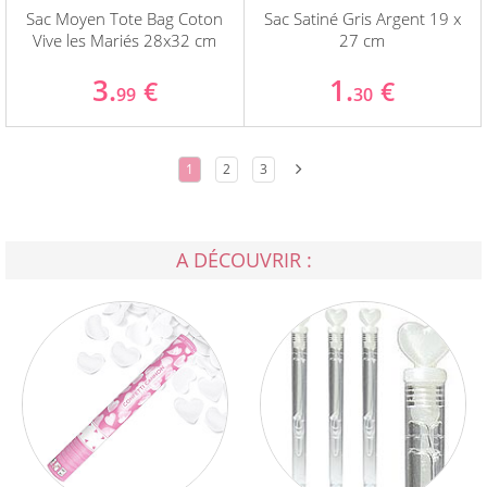
Sac Moyen Tote Bag Coton
Sac Satiné Gris Argent 19 x
Vive les Mariés 28x32 cm
27 cm
3.
1.
€
€
99
30
1
2
3
A DÉCOUVRIR :