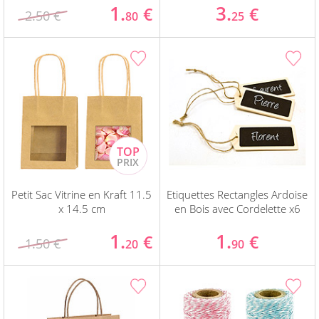
1.
3.
€
€
2.50 €
80
25
Petit Sac Vitrine en Kraft 11.5
Etiquettes Rectangles Ardoise
x 14.5 cm
en Bois avec Cordelette x6
1.
1.
€
€
1.50 €
20
90