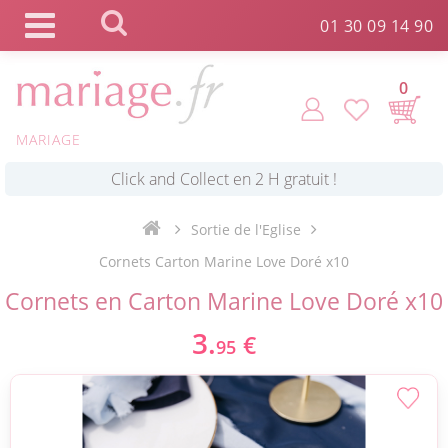
Panneau de gestion des cookies
01 30 09 14 90
0
MARIAGE
*
Commande expédiée en 24h !
Sortie de l'Eglise
Click and Collect en 2 H gratuit !
Cornets Carton Marine Love Doré x10
Cornets en Carton Marine Love Doré x10
*
Livraison point relais gratuit dès 89 € !
3.
€
95
*
Payez votre commande en 4X sans frais