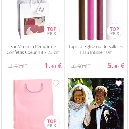
Sac Vitrine à Remplir de
Tapis d' Eglise ou de Salle en
Confettis Coeur 18 x 23 cm
Tissu Intissé 10m
1.
5.
€
€
1.50 €
6.50 €
30
90