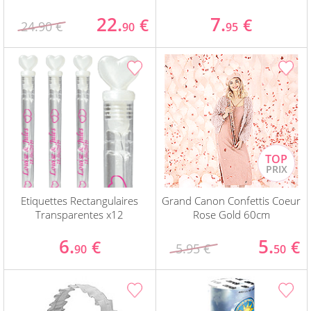
22.
7.
€
€
24.90 €
90
95
Etiquettes Rectangulaires
Grand Canon Confettis Coeur
Transparentes x12
Rose Gold 60cm
6.
5.
€
€
5.95 €
90
50