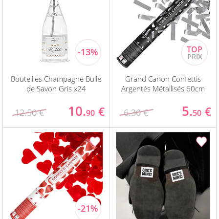
Bouteilles Champagne Bulle
Grand Canon Confettis
de Savon Gris x24
Argentés Métallisés 60cm
10.
5.
€
€
12.50 €
6.30 €
90
50