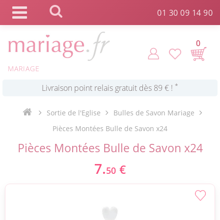
Panneau de gestion des cookies
01 30 09 14 90
*
Commande expédiée en 24h !
0
Click and Collect en 2 H gratuit !
MARIAGE
*
Livraison point relais gratuit dès 89 € !
Sortie de l'Eglise
Bulles de Savon Mariage
Pièces Montées Bulle de Savon x24
*
Payez votre commande en 4X sans frais
Pièces Montées Bulle de Savon x24
7.
€
50