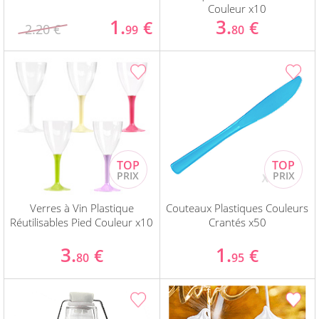
Couleur x10
1.
3.
€
€
2.20 €
99
80
Verres à Vin Plastique
Couteaux Plastiques Couleurs
Réutilisables Pied Couleur x10
Crantés x50
3.
1.
€
€
80
95