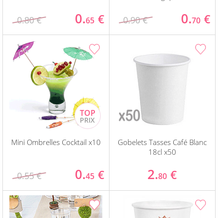
0.
0.
€
€
0.80 €
0.90 €
65
70
Mini Ombrelles Cocktail x10
Gobelets Tasses Café Blanc
18cl x50
0.
2.
€
€
0.55 €
45
80