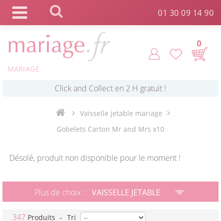
Panneau de gestion des cookies
01 30 09 14 90
0
MARIAGE
*
Commande expédiée en 24h !
Vaisselle jetable mariage
Click and Collect en 2 H gratuit !
Gobelets Carton Mr and Mrs x10
*
Livraison point relais gratuit dès 89 € !
Désolé, produit non disponible pour le moment !
*
Payez votre commande en 4X sans frais
Plus de choix :
VAISSELLE JETABLE
347
Produits
-
Tri