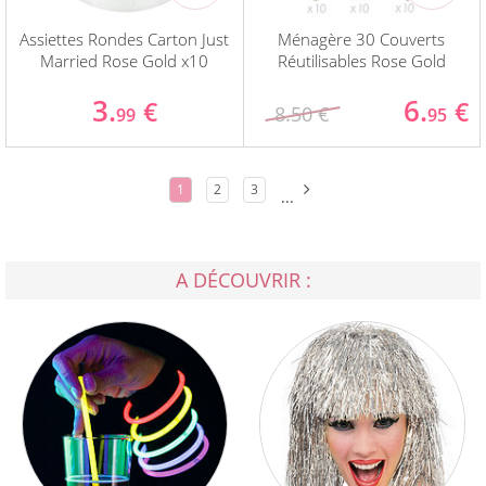
Assiettes Rondes Carton Just
Ménagère 30 Couverts
Married Rose Gold x10
Réutilisables Rose Gold
3.
6.
€
€
8.50 €
99
95
1
2
3
...
A DÉCOUVRIR :