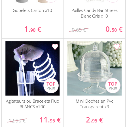
Gobelets Carton x10
Pailles Candy Bar Striées
Blanc Gris x10
1.
0.
€
€
0.65 €
90
50
Agitateurs ou Bracelets Fluo
Mini Cloches en Pvc
BLANCS x100
Transparent x3
11.
2.
€
€
12.90 €
95
95