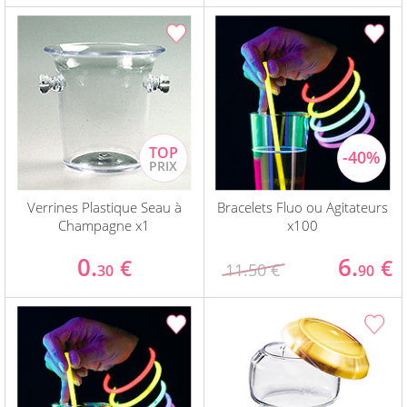
Verrines Plastique Seau à
Bracelets Fluo ou Agitateurs
Champagne x1
x100
0.
6.
€
€
11.50 €
30
90