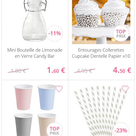
Mini Bouteille de Limonade
Entourages Collerettes
en Verre Candy Bar
Cupcake Dentelle Papier x10
1.
4.
€
€
1.80 €
4.95 €
60
50