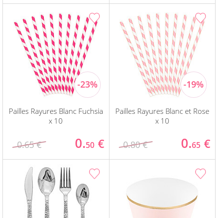
Pailles Rayures Blanc Fuchsia
Pailles Rayures Blanc et Rose
x 10
x 10
0.
0.
€
€
0.65 €
0.80 €
50
65