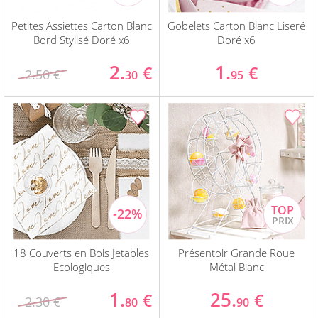
Petites Assiettes Carton Blanc
Gobelets Carton Blanc Liseré
Bord Stylisé Doré x6
Doré x6
2.
1.
€
€
2.50 €
30
95
18 Couverts en Bois Jetables
Présentoir Grande Roue
Ecologiques
Métal Blanc
1.
25.
€
€
2.30 €
80
90