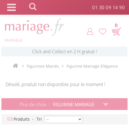
Panneau de gestion des cookies
01 30 09 14 90
0
*
Commande expédiée en 24h !
MARIAGE
Click and Collect en 2 H gratuit !
Figurines Mariés
Figurine Mariage Elégance
*
Livraison point relais gratuit dès 89 € !
Désolé, produit non disponible pour le moment !
*
Payez votre commande en 4X sans frais
Plus de choix :
FIGURINE MARIAGE
63
Produits
-
Tri