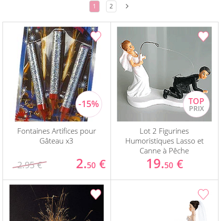
1
2
Fontaines Artifices pour
Lot 2 Figurines
Gâteau x3
Humoristiques Lasso et
Canne à Pêche
2.
19.
€
€
2.95 €
50
50