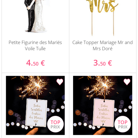
Petite Figurine des Mariés
Cake Topper Mariage Mr and
Voile Tulle
Mrs Doré
4.
3.
€
€
50
50