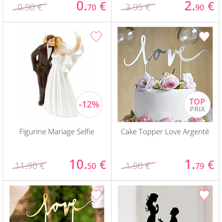
0.
2.
€
€
0.90 €
3.95 €
70
90
Figurine Mariage Selfie
Cake Topper Love Argenté
10.
1.
€
€
11.90 €
1.90 €
50
79