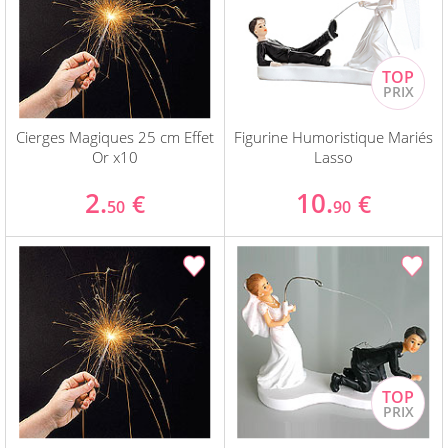
Cierges Magiques 25 cm Effet
Figurine Humoristique Mariés
Or x10
Lasso
2.
10.
€
€
50
90