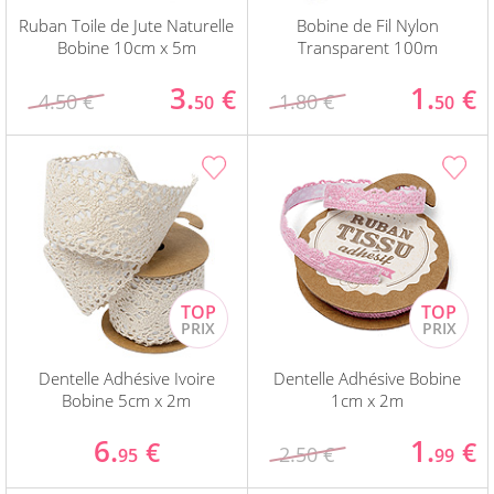
Ruban Toile de Jute Naturelle
Bobine de Fil Nylon
Bobine 10cm x 5m
Transparent 100m
3.
1.
€
€
4.50 €
1.80 €
50
50
Dentelle Adhésive Ivoire
Dentelle Adhésive Bobine
Bobine 5cm x 2m
1cm x 2m
6.
1.
€
€
2.50 €
95
99