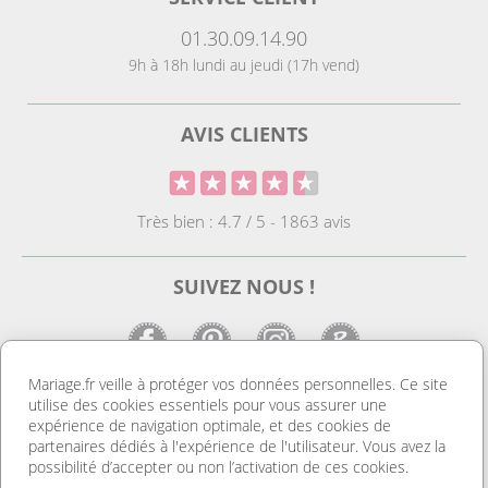
01.30.09.14.90
9h à 18h lundi au jeudi (17h vend)
AVIS CLIENTS
Très bien : 4.7 / 5 - 1863 avis
SUIVEZ NOUS !
Mariage.fr veille à protéger vos données personnelles. Ce site
utilise des cookies essentiels pour vous assurer une
LE SITE DE LA DECO MARIAGE
expérience de navigation optimale, et des cookies de
partenaires dédiés à l'expérience de l'utilisateur. Vous avez la
Notre site est le spécialiste de la décoration mariage. Vous
possibilité d’accepter ou non l’activation de ces cookies.
trouverez des idées de déco pas cher ainsi que des housses de