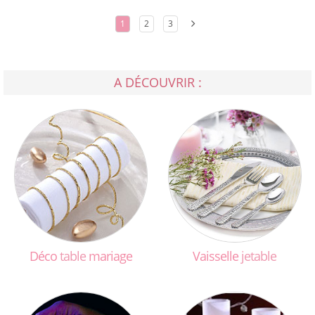
1
2
3
A DÉCOUVRIR :
Déco
table
mariage
Vaisselle
jetable