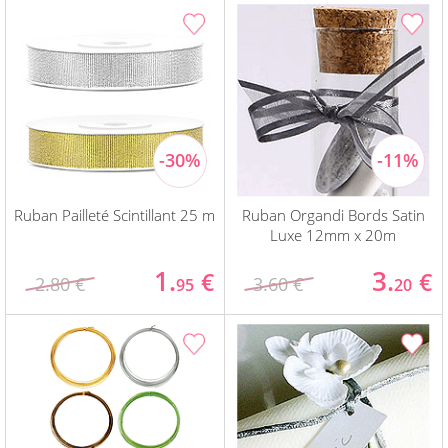
Ruban Pailleté Scintillant 25 m
Ruban Organdi Bords Satin
Luxe 12mm x 20m
1.
3.
€
€
2.80 €
3.60 €
95
20