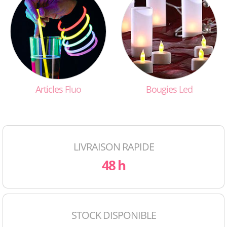
Articles
Fluo
Bougies
Led
LIVRAISON RAPIDE
48 h
STOCK DISPONIBLE