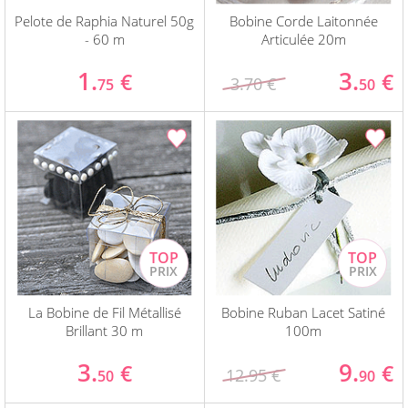
Pelote de Raphia Naturel 50g
Bobine Corde Laitonnée
- 60 m
Articulée 20m
1.
3.
€
€
3.70 €
75
50
La Bobine de Fil Métallisé
Bobine Ruban Lacet Satiné
Brillant 30 m
100m
3.
9.
€
€
12.95 €
50
90