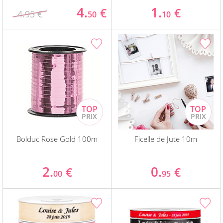
4.
1.
€
€
4.95 €
50
10
Bolduc Rose Gold 100m
Ficelle de Jute 10m
2.
0.
€
€
00
95