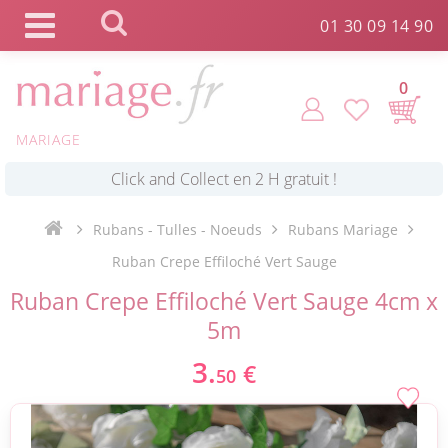
Panneau de gestion des cookies
01 30 09 14 90
0
MARIAGE
*
Commande expédiée en 24h !
Rubans - Tulles - Noeuds
Rubans Mariage
Click and Collect en 2 H gratuit !
Ruban Crepe Effiloché Vert Sauge
Ruban Crepe Effiloché Vert Sauge 4cm x
*
Livraison point relais gratuit dès 89 € !
5m
3.
€
50
*
Payez votre commande en 4X sans frais