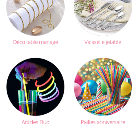
Déco
table
mariage
Vaisselle
jetable
Articles
Fluo
Pailles
anniversaire