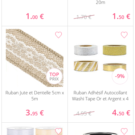
20m
1.
1.
€
€
1.70 €
00
50
Ruban Jute et Dentelle 5cm x
Ruban Adhésif Autocollant
5m
Washi Tape Or et Argent x 4
3.
4.
€
€
4.95 €
95
50