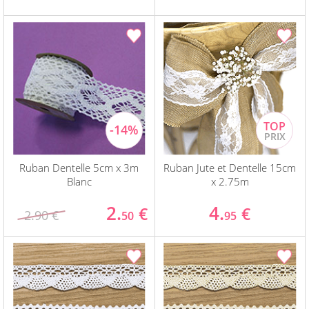
Ruban Dentelle 5cm x 3m
Ruban Jute et Dentelle 15cm
Blanc
x 2.75m
2.
4.
€
€
2.90 €
50
95