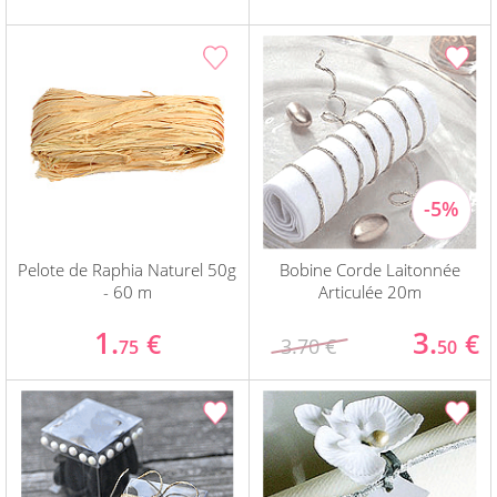
Pelote de Raphia Naturel 50g
Bobine Corde Laitonnée
- 60 m
Articulée 20m
1.
3.
€
€
3.70 €
75
50