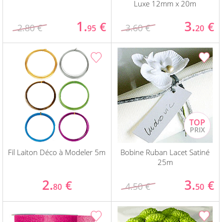
Luxe 12mm x 20m
1.
3.
€
€
2.80 €
3.60 €
95
20
Fil Laiton Déco à Modeler 5m
Bobine Ruban Lacet Satiné
25m
2.
3.
€
€
4.50 €
80
50