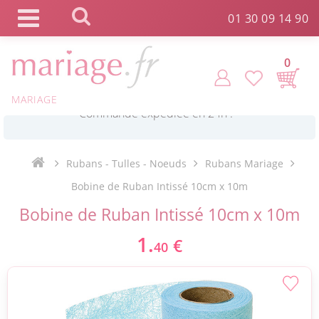
Panneau de gestion des cookies
01 30 09 14 90
0
MARIAGE
*
Commande expédiée en 24h !
Rubans - Tulles - Noeuds
Rubans Mariage
Click and Collect en 2 H gratuit !
Bobine de Ruban Intissé 10cm x 10m
Bobine de Ruban Intissé 10cm x 10m
*
Livraison point relais gratuit dès 89 € !
1.
€
40
*
Payez votre commande en 4X sans frais