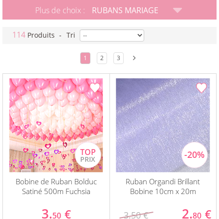
Plus de choix :
RUBANS MARIAGE
114
Produits
-
Tri
1
2
3
Bobine de Ruban Bolduc
Ruban Organdi Brillant
Satiné 500m Fuchsia
Bobine 10cm x 20m
3.
2.
€
€
3.50 €
50
80