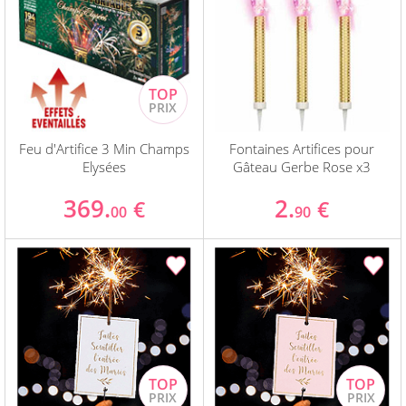
Feu d'Artifice 3 Min Champs
Fontaines Artifices pour
Elysées
Gâteau Gerbe Rose x3
369.
2.
€
€
00
90