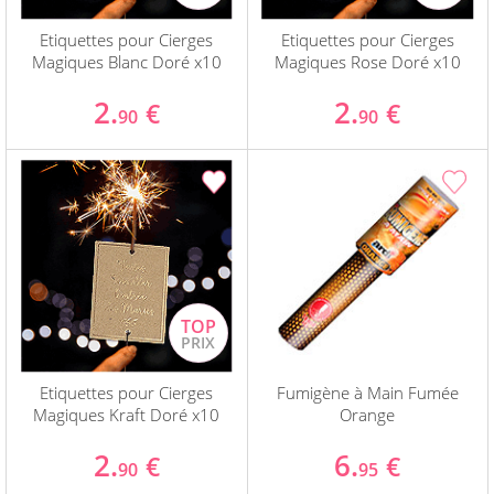
Etiquettes pour Cierges
Etiquettes pour Cierges
Magiques Blanc Doré x10
Magiques Rose Doré x10
2.
2.
€
€
90
90
Etiquettes pour Cierges
Fumigène à Main Fumée
Magiques Kraft Doré x10
Orange
2.
6.
€
€
90
95