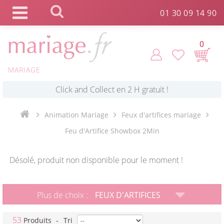
Panneau de gestion des cookies
01 30 09 14 90
0
MARIAGE
*
Commande expédiée en 24h !
Click and Collect en 2 H gratuit !
Animation Mariage
Feux d'artifices mariage
Feu d'Artifice Showbox 2Min
*
Livraison point relais gratuit dès 89 € !
Désolé, produit non disponible pour le moment !
*
Payez votre commande en 4X sans frais
Plus de choix :
FEUX D'ARTIFICES
53
Produits
-
Tri