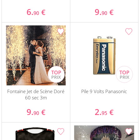
6.
9.
€
€
90
90
Fontaine Jet de Scène Doré
Pile 9 Volts Panasonic
60 sec 3m
9.
2.
€
€
90
95