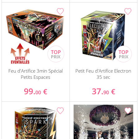
Feu d'Artifice 3min Spécial
Petit Feu d'Artifice Electron
Petits Espaces
35 sec
99.
37.
€
€
00
90