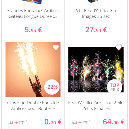
Grandes Fontaines Artifices
Petit Feu d'Artifice Fire
Gâteau Longue Durée x3
Images 35 sec
5.
27.
€
€
95
90
Clips Fluo Double Fontaine
Feu d'Artifice Ardi Luxe 2min
Artifices pour Bouteille
Petits Espaces
0.
64.
€
€
0.90 €
69.90 €
70
90