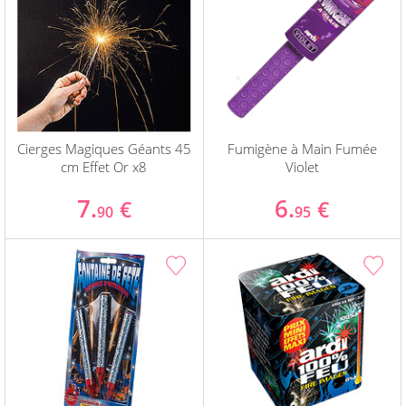
Cierges Magiques Géants 45
Fumigène à Main Fumée
cm Effet Or x8
Violet
7.
6.
€
€
90
95