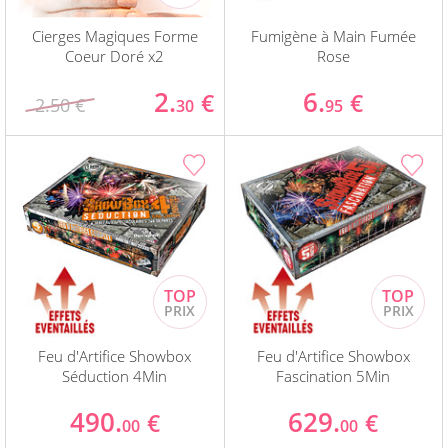
Cierges Magiques Forme
Fumigène à Main Fumée
Coeur Doré x2
Rose
2.
6.
€
€
2.50 €
30
95
Feu d'Artifice Showbox
Feu d'Artifice Showbox
Séduction 4Min
Fascination 5Min
490.
629.
€
€
00
00