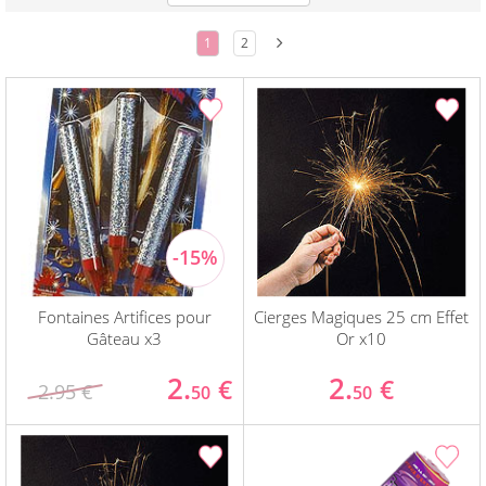
1
2
Fontaines Artifices pour
Cierges Magiques 25 cm Effet
Gâteau x3
Or x10
2.
2.
€
€
2.95 €
50
50