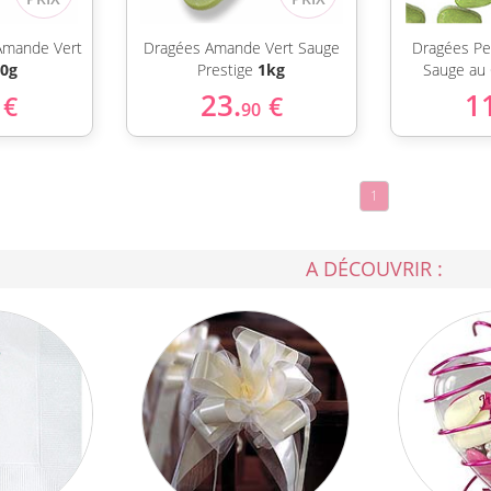
Amande Vert
Dragées Amande Vert Sauge
Dragées Pe
0g
Prestige
1kg
Sauge au
23.
1
€
€
90
1
A DÉCOUVRIR :