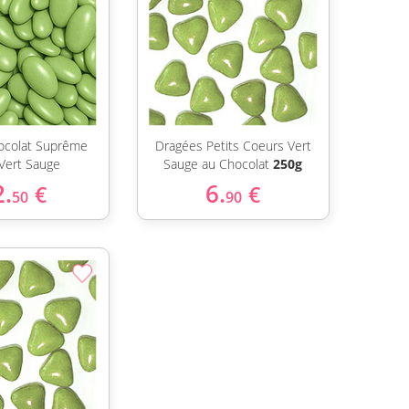
ocolat Suprême
Dragées Petits Coeurs Vert
Vert Sauge
Sauge au Chocolat
250g
2.
6.
€
€
50
90