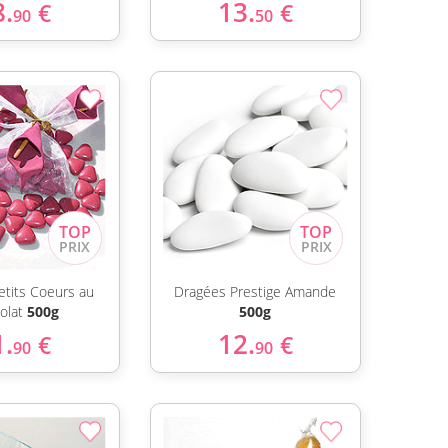
8.
13.
€
€
90
50
etits Coeurs au
Dragées Prestige Amande
olat
500g
500g
1.
12.
€
€
90
90