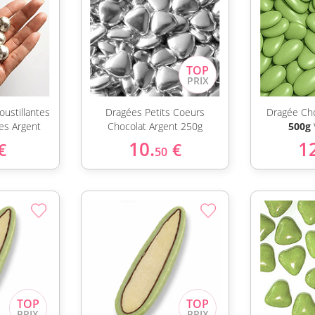
oustillantes
Dragées Petits Coeurs
Dragée Ch
es Argent
Chocolat Argent 250g
500g
10.
1
€
€
50