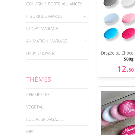
COUSSINS PORTE ALLIANCES
FIGURINES MARIES
URNES MARIAGE
ANIMATION MARIAGE
Dragée au Chocol
BABY SHOWER
500g
12.
50
THÈMES
CHAMPETRE
VEGETAL
ECO RESPONSABLE
MER