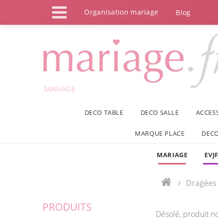
Panneau de gestion des cookies
Organisation mariage
Blog
MARIAGE
DECO TABLE
DECO SALLE
ACCES
MARQUE PLACE
DECO
MARIAGE
EVJ
Dragées
PRODUITS
Désolé, produit n