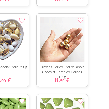
90
90
ocolat Doré 250g
Grosses Perles Croustillantes
Chocolat Ceréales Dorées
150g
.
8.
€
€
99
50