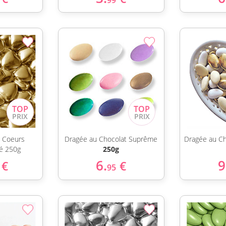
99
s Coeurs
Dragée au Chocolat Suprême
Dragée au Ch
é 250g
250g
6.
9
€
€
95