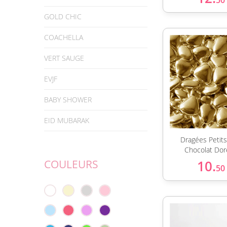
50
GOLD CHIC
COACHELLA
VERT SAUGE
EVJF
BABY SHOWER
EID MUBARAK
Dragées Petit
Chocolat Dor
COULEURS
10.
50