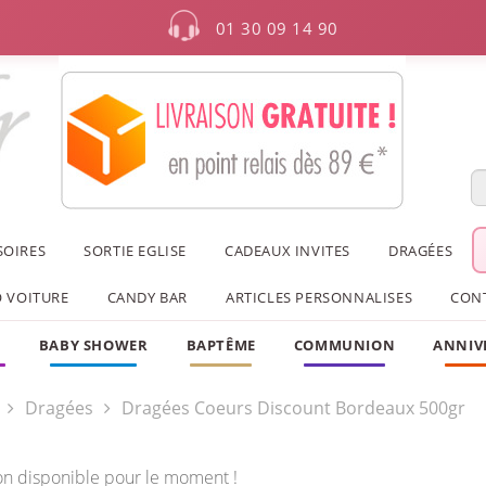
01 30 09 14 90
SOIRES
SORTIE EGLISE
CADEAUX INVITES
DRAGÉES
 VOITURE
CANDY BAR
ARTICLES PERSONNALISES
CON
F
BABY SHOWER
BAPTÊME
COMMUNION
ANNIV
Dragées
Dragées Coeurs Discount Bordeaux 500gr
on disponible pour le moment !