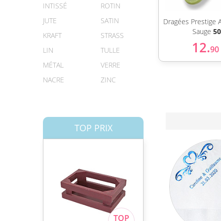
INTISSÉ
ROTIN
JUTE
SATIN
Dragées Prestige 
Sauge
50
KRAFT
STRASS
12.
90
LIN
TULLE
MÉTAL
VERRE
NACRE
ZINC
TOP PRIX