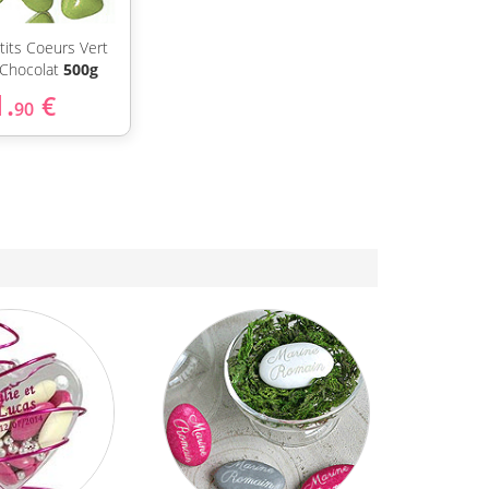
tits Coeurs Vert
 Chocolat
500g
1.
€
90