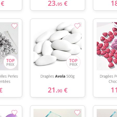
23.
1
€
€
95
illes Perles
Dragées
Avola
500g
Dragées P
entées
Choc
21.
1
€
€
90