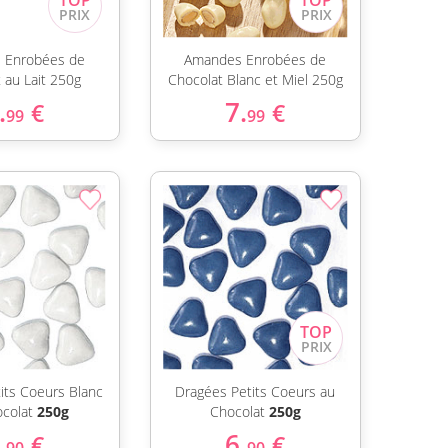
 Enrobées de
Amandes Enrobées de
 au Lait 250g
Chocolat Blanc et Miel 250g
.
7.
€
€
99
99
its Coeurs Blanc
Dragées Petits Coeurs au
ocolat
250g
Chocolat
250g
.
6.
€
€