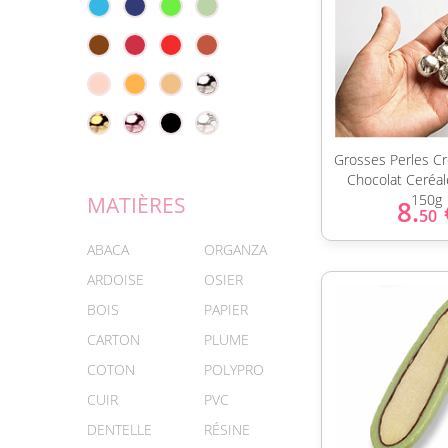
Grosses Perles Cr
Chocolat Ceréal
150g
MATIÈRES
8.
50
ABACA
ORGANZA
ARDOISE
OSIER
BOIS
PAPIER
CARTON
PLUME
COTON
POLYPRO
CUIR
PVC
DENTELLE
RÉSINE