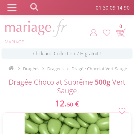
Panneau de gestion des cookies
01 30 09 14 90
0
*
Commande expédiée en 24h !
MARIAGE
Click and Collect en 2 H gratuit !
Dragées
Dragées
Dragée Chocolat Vert Sauge
*
Dragée Chocolat Suprême
500g
Vert
Livraison point relais gratuit dès 89 € !
Sauge
*
12.
Payez votre commande en 4X sans frais
€
50