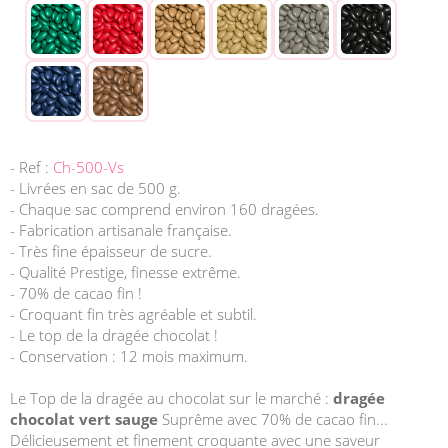
- Ref :
Ch-500-Vs
- Livrées en sac de 500 g.
- Chaque sac comprend environ 160 dragées.
- Fabrication artisanale française.
- Très fine épaisseur de sucre.
- Qualité Prestige, finesse extrême.
- 70% de cacao fin !
- Croquant fin très agréable et subtil.
- Le top de la dragée chocolat !
- Conservation : 12 mois maximum.
Le Top de la dragée au chocolat sur le marché :
dragée
chocolat vert sauge
Suprême avec 70% de cacao fin...
Délicieusement et finement croquante avec une saveur