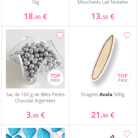
1kg
Mouchetés Lait Noisette
18.
13.
€
€
90
50
Sac de 100 g de Billes Perles
Dragées
Avola
500g
Chocolat Argentées
3.
21.
€
€
99
90