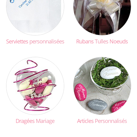
Serviettes
personnalisées
Rubans
Tulles
Noeuds
Dragées
Mariage
Articles
Personnalisés