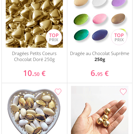
Dragées Petits Coeurs
Dragée au Chocolat Suprême
Chocolat Doré 250g
250g
10.
6.
€
€
50
95