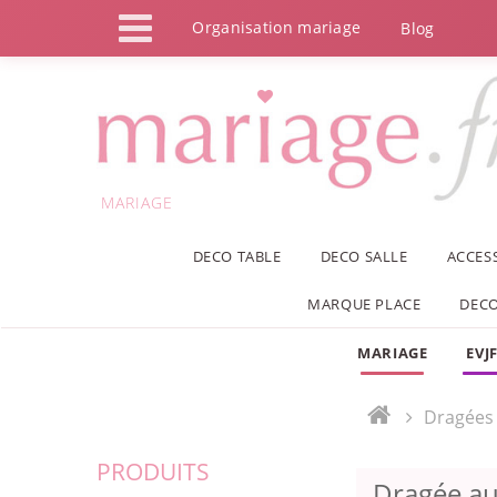
Panneau de gestion des cookies
Organisation mariage
Blog
MARIAGE
DECO TABLE
DECO SALLE
ACCES
MARQUE PLACE
DECO
MARIAGE
EVJ
Dragées
PRODUITS
Dragée a