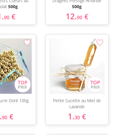
etits Coeurs au
Dragées Prestige Amande
olat
500g
500g
1.
12.
€
€
90
90
Sucre Doré 100g
Petite Sucette au Miel de
Lavande
.
1.
€
€
90
30