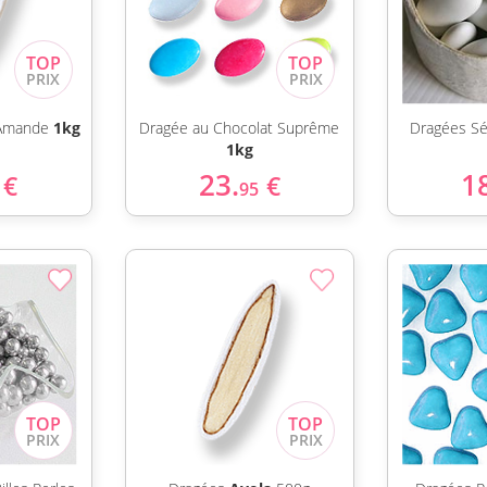
 Amande
1kg
Dragée au Chocolat Suprême
Dragées Sé
1kg
23.
1
€
€
95