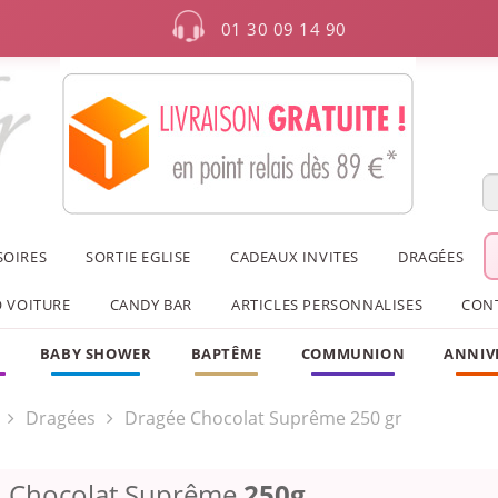
01 30 09 14 90
SOIRES
SORTIE EGLISE
CADEAUX INVITES
DRAGÉES
 VOITURE
CANDY BAR
ARTICLES PERSONNALISES
CON
F
BABY SHOWER
BAPTÊME
COMMUNION
ANNIV
Dragées
Dragée Chocolat Suprême 250 gr
u Chocolat Suprême
250g