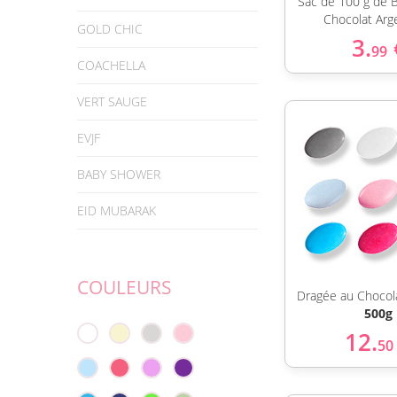
Sac de 100 g de B
Chocolat Arg
GOLD CHIC
3.
99
COACHELLA
VERT SAUGE
EVJF
BABY SHOWER
EID MUBARAK
COULEURS
Dragée au Chocol
500g
12.
50