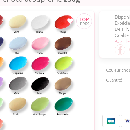
Disponib
Expédié
Délai li
Qualité
Avis cli
Couleur choi
Quantité