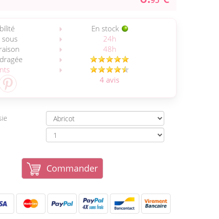
95
ilité
En stock
 sous
24h
vraison
48h
 dragée
ents
4 avis
sie
Commander