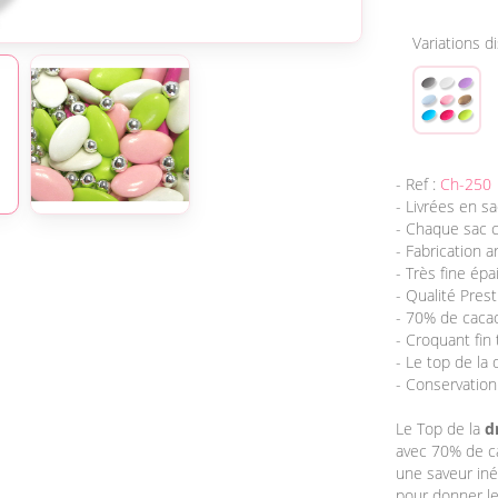
Variations d
- Ref :
Ch-250
- Livrées en sa
- Chaque sac 
- Fabrication a
- Très fine épa
- Qualité Pres
- 70% de cacao 
- Croquant fin 
- Le top de la 
- Conservatio
Le Top de la
d
avec 70% de ca
une saveur iné
pour donner le 