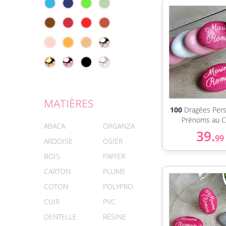
MATIÈRES
100
Dragées Pers
Prénoms au C
ABACA
ORGANZA
39.
99
ARDOISE
OSIER
BOIS
PAPIER
CARTON
PLUME
COTON
POLYPRO
CUIR
PVC
DENTELLE
RÉSINE