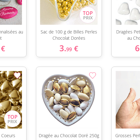
nalisées au
Sac de 100 g de Billes Perles
Dragées Pet
t
Chocolat Dorées
au Ch
3.
6
€
€
99
s Coeurs
Dragée au Chocolat Doré 250g
Grosses Perl