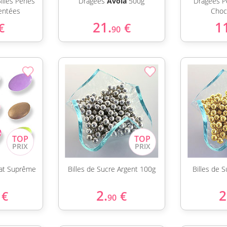
illes Perles
Dragées
Avola
500g
Dragées P
entées
Choc
21.
1
€
€
90
at Suprême
Billes de Sucre Argent 100g
Billes de 
2.
2
€
€
90