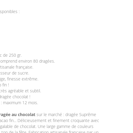
isponibles :
c de 250 gr.
comprend environ 80 dragées.
rtisanale française.
isseur de sucre.
tige, finesse extrême.
fin !
très agréable et subtil.
dragée chocolat !
n : maximum 12 mois.
ragée au chocolat
sur le marché : dragée Suprême
cao fin... Délicieusement et finement croquante avec
galable de chocolat. Une large gamme de couleurs
ton de la fête. Fabrication artisanale française par un