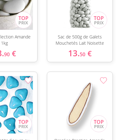
lection Amande
Sac de 500g de Galets
1kg
Mouchetés Lait Noisette
8.
13.
€
€
90
50