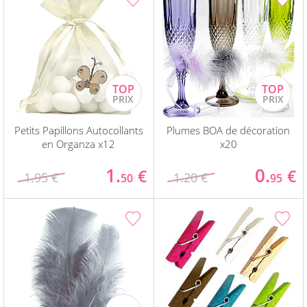
Petits Papillons Autocollants
Plumes BOA de décoration
en Organza x12
x20
1.
0.
€
€
1.95 €
1.20 €
50
95