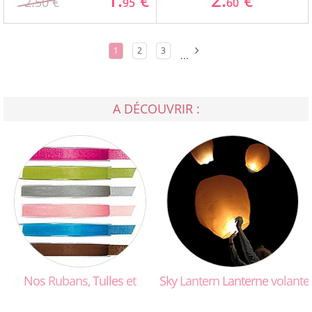
1.
2.
€
€
2.50 €
95
60
1
2
3
...
A DÉCOUVRIR :
Nos
Rubans,
Tulles
et
Sky
Lantern
Lanterne
volante