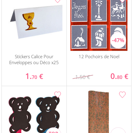
Stickers Calice Pour
12 Pochoirs de Noel
Enveloppes ou Déco x25
1.
0.
€
€
1.50 €
70
80