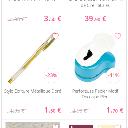
de Cire Initiales
3.
39.
€
€
4.30 €
50
90
Stylo Ecriture Métallique Doré
Perforeuse Papier Motif
Decoupe Pied
1.
1.
€
€
1.95 €
2.90 €
50
70