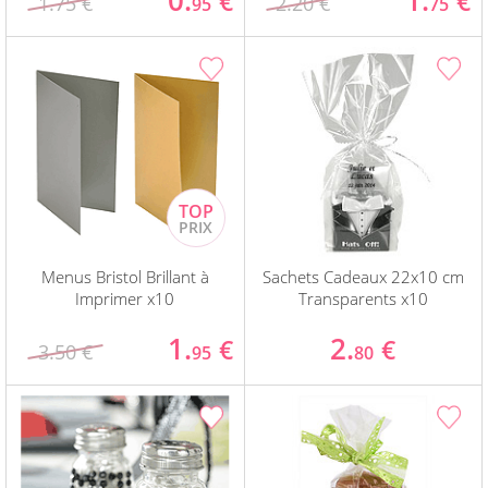
0.
1.
€
€
1.75 €
2.20 €
95
75
Menus Bristol Brillant à
Sachets Cadeaux 22x10 cm
Imprimer x10
Transparents x10
1.
2.
€
€
3.50 €
95
80