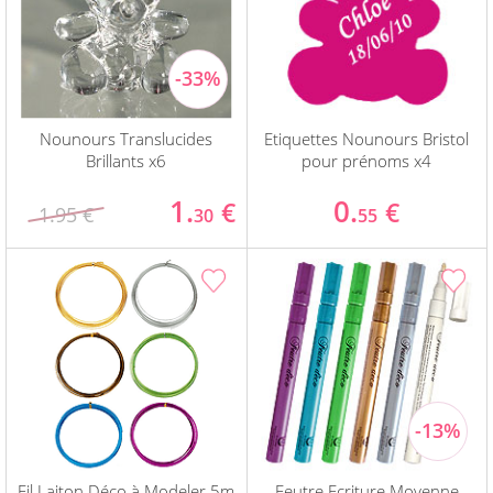
Nounours Translucides
Etiquettes Nounours Bristol
Brillants x6
pour prénoms x4
1.
0.
€
€
1.95 €
30
55
Fil Laiton Déco à Modeler 5m
Feutre Ecriture Moyenne