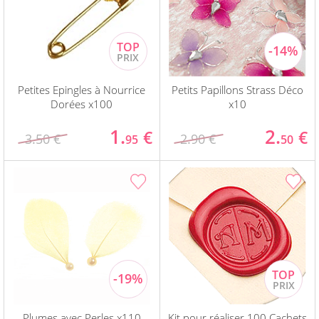
Petites Epingles à Nourrice
Petits Papillons Strass Déco
Dorées x100
x10
1.
2.
€
€
3.50 €
2.90 €
95
50
Plumes avec Perles x110
Kit pour réaliser 100 Cachets