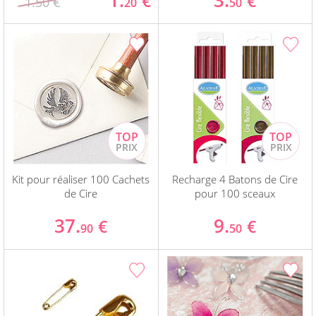
1.
3.
€
€
1.50 €
20
50
Kit pour réaliser 100 Cachets
Recharge 4 Batons de Cire
de Cire
pour 100 sceaux
37.
9.
€
€
90
50