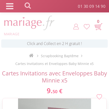
Panneau de gestion des cookies
01 30 09 14 90
0
MARIAGE
*
Commande expédiée en 24h !
Scrapbooking Baptême
Click and Collect en 2 H gratuit !
Cartes Invitations et Enveloppes Baby Minnie x5
Cartes Invitations avec Enveloppes Baby
*
Livraison point relais gratuit dès 89 € !
Minnie x5
9.
€
50
*
Payez votre commande en 4X sans frais