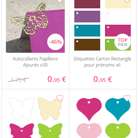
Autocollants Papillons
Etiquettes Carton Rectangle
Ajourés x30
pour prénoms x6
0.
0.
€
€
1.75 €
95
95