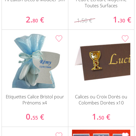
Toutes Surfaces
2.
1.
€
€
1.50 €
80
30
Etiquettes Calice Bristol pour
Calices ou Croix Dorés ou
Prénoms x4
Colombes Dorées x10
0.
1.
€
€
55
50