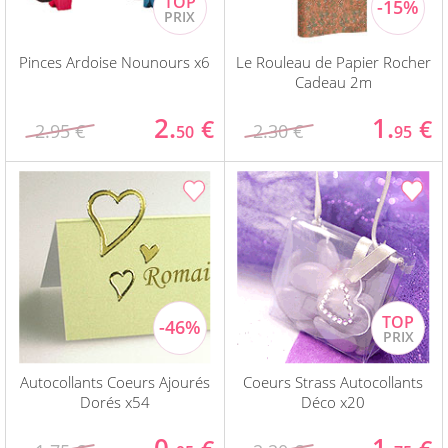
Pinces Ardoise Nounours x6
Le Rouleau de Papier Rocher
Cadeau 2m
2.
1.
€
€
2.95 €
2.30 €
50
95
Autocollants Coeurs Ajourés
Coeurs Strass Autocollants
Dorés x54
Déco x20