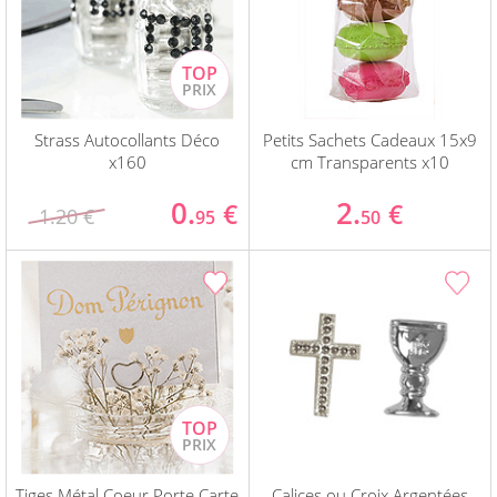
Strass Autocollants Déco
Petits Sachets Cadeaux 15x9
x160
cm Transparents x10
0.
2.
€
€
1.20 €
95
50
Tiges Métal Coeur Porte Carte
Calices ou Croix Argentées