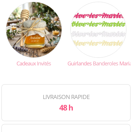
Cadeaux
Invités
Guirlandes
Banderoles
Maria
LIVRAISON RAPIDE
48 h