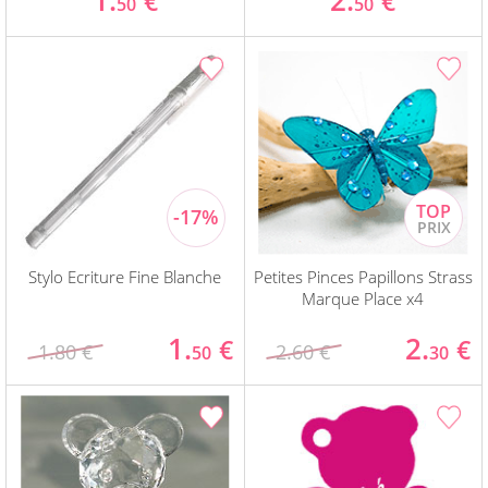
1.
2.
€
€
50
50
Stylo Ecriture Fine Blanche
Petites Pinces Papillons Strass
Marque Place x4
1.
2.
€
€
1.80 €
2.60 €
50
30