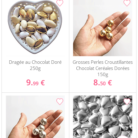
Dragée au Chocolat Doré
Grosses Perles Croustillantes
250g
Chocolat Ceréales Dorées
150g
9.
8.
€
€
99
50