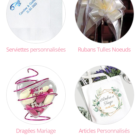
Serviettes
personnalisées
Rubans
Tulles
Noeuds
Dragées
Mariage
Articles
Personnalisés