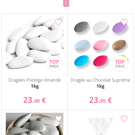
1
Dragées Prestige Amande
Dragée au Chocolat Suprême
1kg
1kg
23.
23.
€
€
90
95