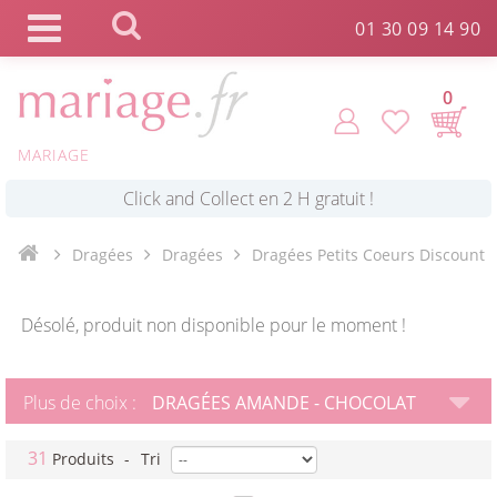
Panneau de gestion des cookies
01 30 09 14 90
0
*
Commande expédiée en 24h !
MARIAGE
Click and Collect en 2 H gratuit !
Dragées
Dragées
Dragées Petits Coeurs Discount
*
Livraison point relais gratuit dès 89 € !
Désolé, produit non disponible pour le moment !
*
Payez votre commande en 4X sans frais
Plus de choix :
DRAGÉES AMANDE - CHOCOLAT
31
Produits
-
Tri