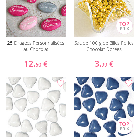
25
Dragées Personnalisées
Sac de 100 g de Billes Perles
au Chocolat
Chocolat Dorées
12.
3.
€
€
50
99