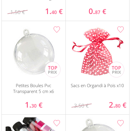
1.
0.
€
€
1.50 €
40
87
Petites Boules Pvc
Sacs en Organdi à Pois x10
Transparent 5 cm x6
1.
2.
€
€
3.50 €
30
80