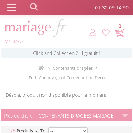
Panneau de gestion des cookies
01 30 09 14 90
0
*
Commande expédiée en 24h !
MARIAGE
Click and Collect en 2 H gratuit !
Contenants dragées
*
Livraison point relais gratuit dès 89 € !
Petit Coeur Argent Contenant ou Déco
*
Payez votre commande en 4X sans frais
Désolé, produit non disponible pour le moment !
Plus de choix :
CONTENANTS DRAGÉES MARIAGE
175
Produits
-
Tri