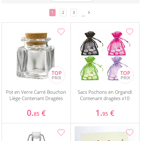
1
2
3
...
Pot en Verre Carré Bouchon
Sacs Pochons en Organdi
Liège Contenant Dragées
Contenant dragées x10
0.
1.
€
€
85
95