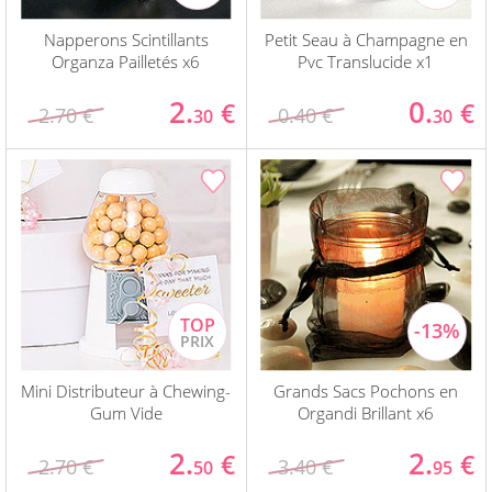
Napperons Scintillants
Petit Seau à Champagne en
Organza Pailletés x6
Pvc Translucide x1
2.
0.
€
€
2.70 €
0.40 €
30
30
Mini Distributeur à Chewing-
Grands Sacs Pochons en
Gum Vide
Organdi Brillant x6
2.
2.
€
€
2.70 €
3.40 €
50
95