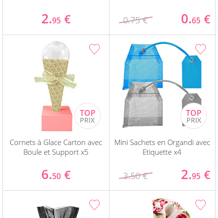
2.
0.
€
€
0.75 €
95
65
Cornets à Glace Carton avec
Mini Sachets en Organdi avec
Boule et Support x5
Etiquette x4
6.
2.
€
€
3.50 €
50
95