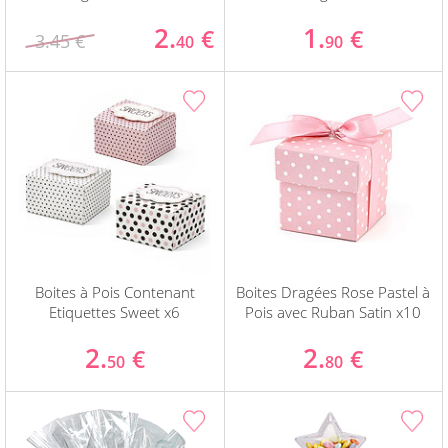
2.
1.
€
€
3.45 €
40
90
Boites à Pois Contenant
Boites Dragées Rose Pastel à
Etiquettes Sweet x6
Pois avec Ruban Satin x10
2.
2.
€
€
50
80