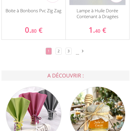
Boite à Bonbons Pvc Zig Zag
Lampe à Huile Dorée
Contenant à Dragées
0.
1.
€
€
80
40
1
2
3
...
A DÉCOUVRIR :