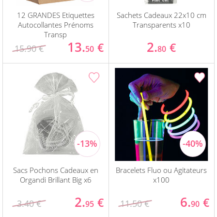
12 GRANDES Etiquettes
Sachets Cadeaux 22x10 cm
Autocollantes Prénoms
Transparents x10
Transp
13.
2.
€
€
15.90 €
50
80
Sacs Pochons Cadeaux en
Bracelets Fluo ou Agitateurs
Organdi Brillant Big x6
x100
2.
6.
€
€
3.40 €
11.50 €
95
90