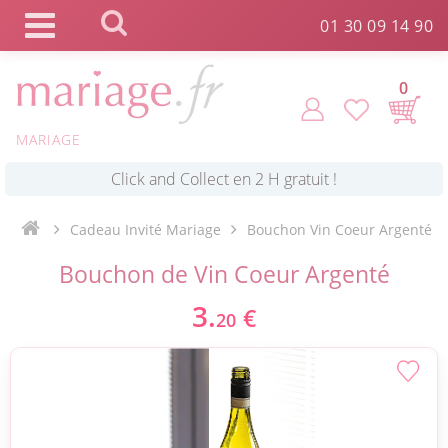
Panneau de gestion des cookies
01 30 09 14 90
0
MARIAGE
*
Commande expédiée en 24h !
Cadeau Invité Mariage
Bouchon Vin Coeur Argenté
Click and Collect en 2 H gratuit !
Bouchon de Vin Coeur Argenté
3.
€
*
Livraison point relais gratuit dès 89 € !
20
*
Payez votre commande en 4X sans frais