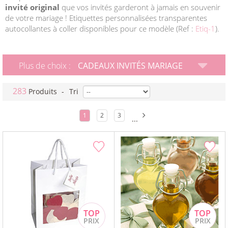
invité original
que vos invités garderont à jamais en souvenir
de votre mariage ! Etiquettes personnalisées transparentes
autocollantes à coller disponibles pour ce modèle (Ref :
Etiq-1
).
Plus de choix :
CADEAUX INVITÉS MARIAGE
283
Produits
-
Tri
1
2
3
...