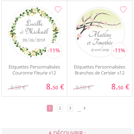
Etiquettes Personnalisées
Etiquettes Personnalisées
Couronne Fleurie x12
Branches de Cerisier x12
8.
8.
€
€
9.50 €
9.50 €
50
50
1
2
3
...
A DÉCOUVRIR :