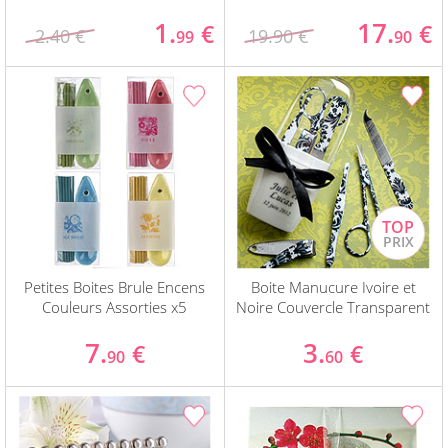
1.
17.
€
€
2.40 €
19.90 €
99
90
Petites Boites Brule Encens
Boite Manucure Ivoire et
Couleurs Assorties x5
Noire Couvercle Transparent
7.
3.
€
€
90
60