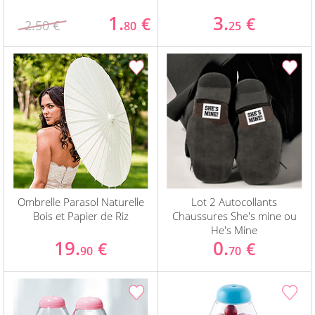
1.
3.
€
€
2.50 €
80
25
Ombrelle Parasol Naturelle
Lot 2 Autocollants
Bois et Papier de Riz
Chaussures She's mine ou
He's Mine
19.
0.
€
€
90
70