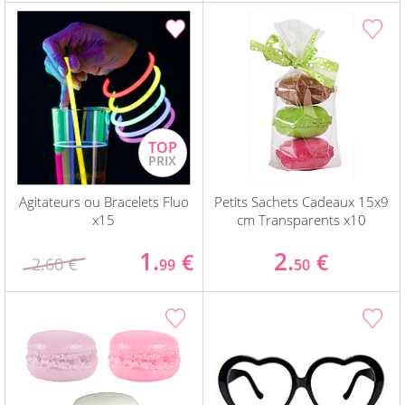
Agitateurs ou Bracelets Fluo
Petits Sachets Cadeaux 15x9
x15
cm Transparents x10
1.
2.
€
€
2.60 €
99
50