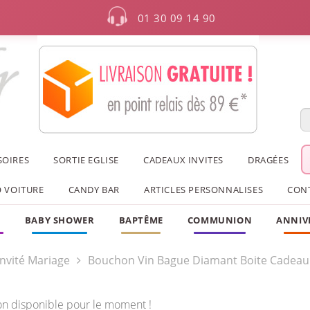
01 30 09 14 90
SOIRES
SORTIE EGLISE
CADEAUX INVITES
DRAGÉES
 VOITURE
CANDY BAR
ARTICLES PERSONNALISES
CON
F
BABY SHOWER
BAPTÊME
COMMUNION
ANNIV
nvité Mariage
Bouchon Vin Bague Diamant Boite Cadeau
on disponible pour le moment !