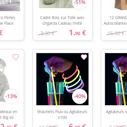
to Perles
Cadre Bois sur Toile avec
12 GRAND
e Place
Organza Cadeau Invité
Autocollant
1.
€
€
3.90 €
15.90 €
90
adeaux en
Bracelets Fluo ou Agitateurs
Agitateurs 
t Big x6
x100
2.
6.
€
€