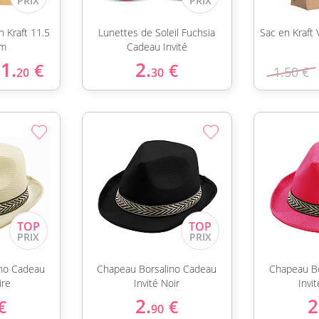
n Kraft 11.5
Lunettes de Soleil Fuchsia
Sac en Kraft 
cm
Cadeau Invité
1.
2.
€
€
1.50 €
20
30
no Cadeau
Chapeau Borsalino Cadeau
Chapeau Bo
ire
Invité Noir
Invi
2.
2
€
€
90