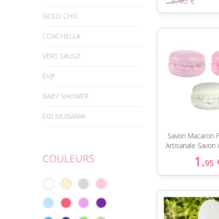
3.40 €
GOLD CHIC
COACHELLA
VERT SAUGE
EVJF
BABY SHOWER
EID MUBARAK
Savon Macaron F
Artisanale Savon
COULEURS
1.
95