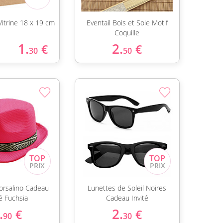
Vitrine 18 x 19 cm
Eventail Bois et Soie Motif
Coquille
1.
2.
€
€
30
50
rsalino Cadeau
Lunettes de Soleil Noires
té Fuchsia
Cadeau Invité
.
2.
€
€
90
30