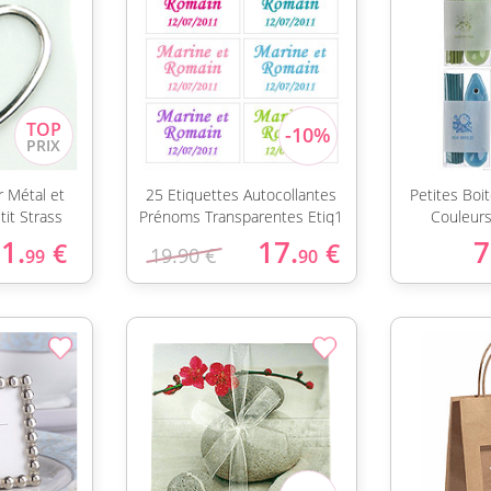
r Métal et
25 Etiquettes Autocollantes
Petites Boi
it Strass
Prénoms Transparentes Etiq1
Couleurs
1.
17.
7
€
€
19.90 €
99
90