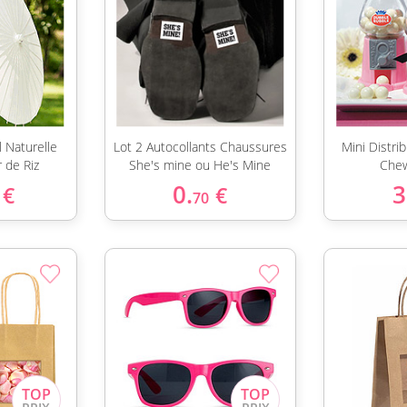
 Naturelle
Lot 2 Autocollants Chaussures
Mini Distri
r de Riz
She's mine ou He's Mine
Che
0.
3
€
€
70