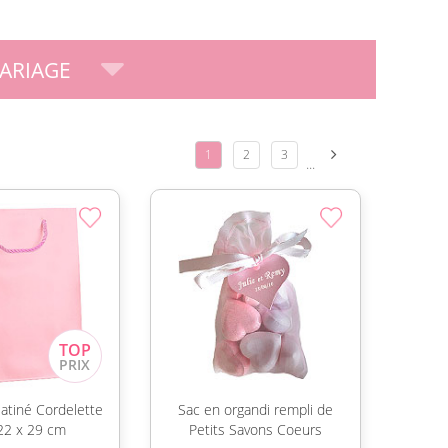
ARIAGE
1
2
3
...
atiné Cordelette
Sac en organdi rempli de
22 x 29 cm
Petits Savons Coeurs