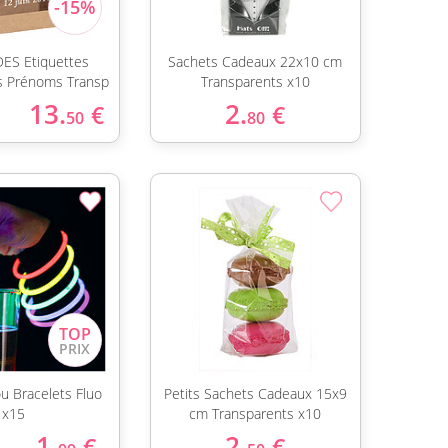
ES Etiquettes
Sachets Cadeaux 22x10 cm
es Prénoms Transp
Transparents x10
13.
2.
€
€
50
80
ou Bracelets Fluo
Petits Sachets Cadeaux 15x9
x15
cm Transparents x10
1.
2.
€
€