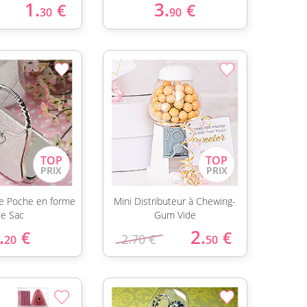
1.
3.
€
€
30
90
 de Poche en forme
Mini Distributeur à Chewing-
e Sac
Gum Vide
.
2.
€
€
2.70 €
20
50