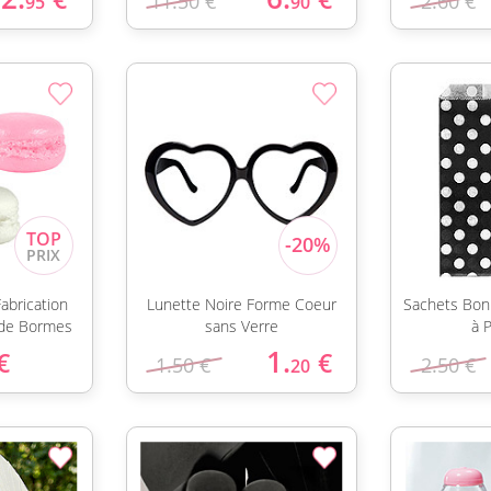
11.50 €
2.60 €
95
90
abrication
Lunette Noire Forme Coeur
Sachets Bon
 de Bormes
sans Verre
à 
1.
€
€
1.50 €
2.50 €
20