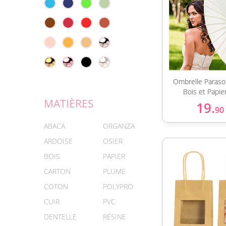
Ombrelle Parasol
Bois et Papie
MATIÈRES
19.
90
ABACA
ORGANZA
ARDOISE
OSIER
BOIS
PAPIER
CARTON
PLUME
COTON
POLYPRO
CUIR
PVC
DENTELLE
RÉSINE