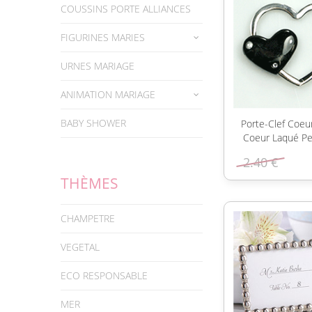
COUSSINS PORTE ALLIANCES
FIGURINES MARIES
URNES MARIAGE
ANIMATION MARIAGE
BABY SHOWER
Porte-Clef Coeu
Coeur Laqué Pet
2.40 €
THÈMES
CHAMPETRE
VEGETAL
ECO RESPONSABLE
MER