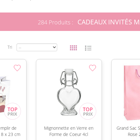
CADEAUX INVITÉS M
284 Produits :
Tri
emplir de
Mignonnette en Verre en
Grand Sac S
18 x 23 cm
Forme de Coeur 4cl
Rose 