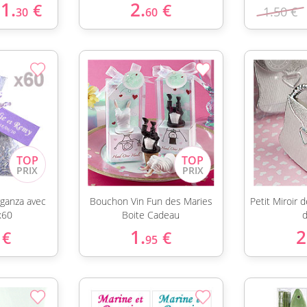
1.
2.
€
€
1.50 €
30
60
rganza avec
Bouchon Vin Fun des Maries
Petit Miroir
x60
Boite Cadeau
d
1.
2
€
€
95