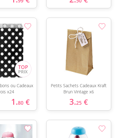
99
50
bons ou Cadeaux
Petits Sachets Cadeaux Kraft
Pois x24
Brun Vintage x6
1.
3.
€
€
80
25