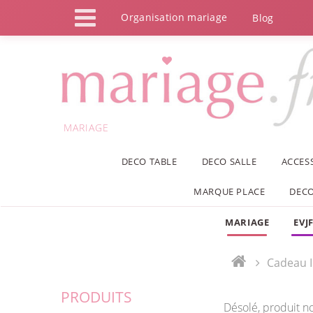
Panneau de gestion des cookies
Organisation mariage
Blog
MARIAGE
DECO TABLE
DECO SALLE
ACCES
MARQUE PLACE
DECO
MARIAGE
EVJ
Cadeau I
PRODUITS
Désolé, produit n