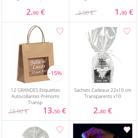
2.
1.
€
€
3.90 €
90
90
12 GRANDES Etiquettes
Sachets Cadeaux 22x10 cm
Autocollantes Prénoms
Transparents x10
Transp
13.
2.
€
€
15.90 €
50
80