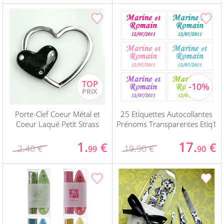
Porte-Clef Coeur Métal et
25 Etiquettes Autocollantes
Coeur Laqué Petit Strass
Prénoms Transparentes Etiq1
1.
17.
€
€
2.40 €
19.90 €
99
90