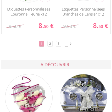
Etiquettes Personnalisées
Etiquettes Personnalisées
Couronne Fleurie x12
Branches de Cerisier x12
8.
8.
€
€
9.50 €
9.50 €
50
50
1
2
3
...
A DÉCOUVRIR :