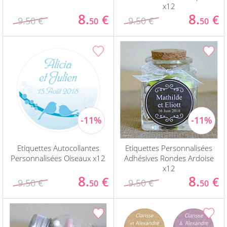
x12
8.
8.
€
€
9.50 €
9.50 €
50
50
Etiquettes Autocollantes
Etiquettes Personnalisées
Personnalisées Oiseaux x12
Adhésives Rondes Ardoise
x12
8.
8.
€
€
9.50 €
9.50 €
50
50