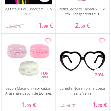
Agitateurs ou Bracelets Fluo
Petits Sachets Cadeaux 15x9
x15
cm Transparents x10
1.
2.
€
€
2.60 €
99
50
Savon Macaron Fabrication
Lunette Noire Forme Coeur
Artisanale Savon de Bormes
sans Verre
1.
1.
€
€
1.50 €
95
20