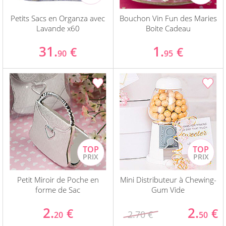
Petits Sacs en Organza avec
Bouchon Vin Fun des Maries
Lavande x60
Boite Cadeau
31.
1.
€
€
90
95
Petit Miroir de Poche en
Mini Distributeur à Chewing-
forme de Sac
Gum Vide
2.
2.
€
€
2.70 €
20
50