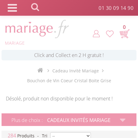
Panneau de gestion des cookies
01 30 09 14 90
0
MARIAGE
*
Commande expédiée en 24h !
Click and Collect en 2 H gratuit !
Cadeau Invité Mariage
Bouchon de Vin Coeur Cristal Boite Grise
*
Livraison point relais gratuit dès 89 € !
Désolé, produit non disponible pour le moment !
*
Payez votre commande en 4X sans frais
Plus de choix :
CADEAUX INVITÉS MARIAGE
284
Produits
-
Tri