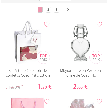
1
2
3
...
Sac Vitrine à Remplir de
Mignonnette en Verre en
Confettis Coeur 18 x 23 cm
Forme de Coeur 4cl
1.
2.
€
€
1.50 €
30
60