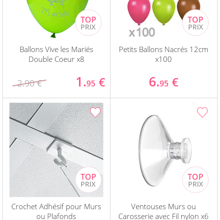
Ballons Vive les Mariés
Petits Ballons Nacrés 12cm
Double Coeur x8
x100
1.
6.
€
€
2.90 €
95
95
Crochet Adhésif pour Murs
Ventouses Murs ou
ou Plafonds
Carosserie avec Fil nylon x6