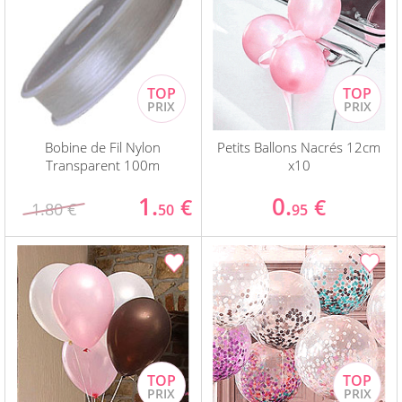
Bobine de Fil Nylon
Petits Ballons Nacrés 12cm
Transparent 100m
x10
1.
0.
€
€
1.80 €
50
95