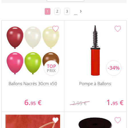
1
2
3
...
Ballons Nacrés 30cm x50
Pompe à Ballons
6.
1.
€
€
2.95 €
95
95