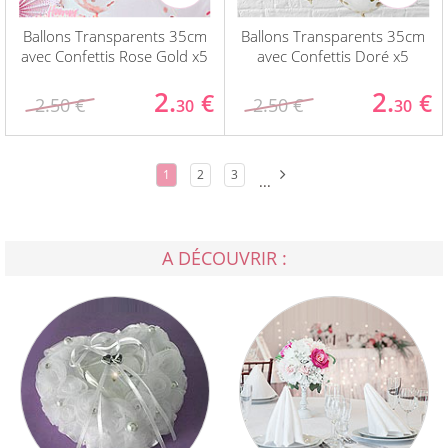
Ballons Transparents 35cm
Ballons Transparents 35cm
avec Confettis Rose Gold x5
avec Confettis Doré x5
2.
2.
€
€
2.50 €
2.50 €
30
30
1
2
3
...
A DÉCOUVRIR :