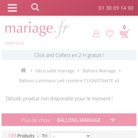
Panneau de gestion des cookies
01 30 09 14 90
0
MARIAGE
*
Commande expédiée en 24h !
Déco salle mariage
Ballons Mariage
Click and Collect en 2 H gratuit !
Ballons Lumineux Led Lumière CLIGNOTANTE x3
*
Livraison point relais gratuit dès 89 € !
Désolé, produit non disponible pour le moment !
*
Payez votre commande en 4X sans frais
Plus de choix :
BALLONS MARIAGE
149
Produits
-
Tri