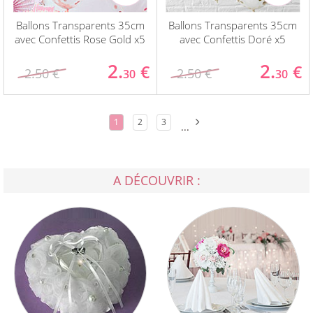
Ballons Transparents 35cm
Ballons Transparents 35cm
avec Confettis Rose Gold x5
avec Confettis Doré x5
2.
2.
€
€
2.50 €
2.50 €
30
30
1
2
3
...
A DÉCOUVRIR :