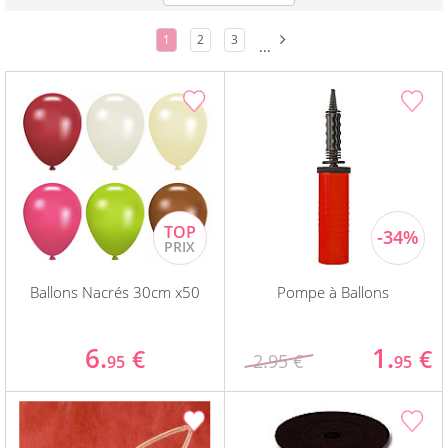
1
2
3
...
Ballons Nacrés 30cm x50
Pompe à Ballons
6.
1.
€
€
2.95 €
95
95