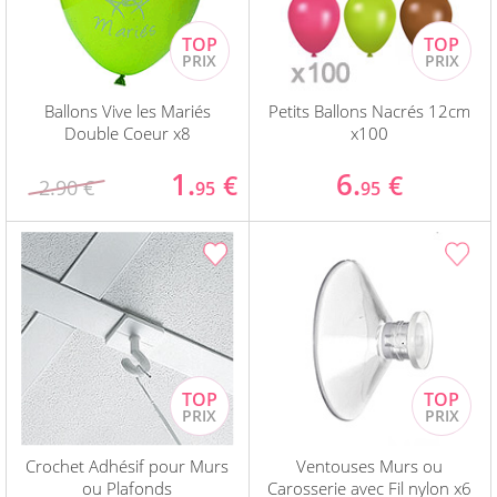
Ballons Vive les Mariés
Petits Ballons Nacrés 12cm
Double Coeur x8
x100
1.
6.
€
€
2.90 €
95
95
Crochet Adhésif pour Murs
Ventouses Murs ou
ou Plafonds
Carosserie avec Fil nylon x6