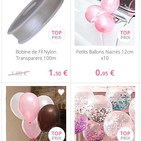
Bobine de Fil Nylon
Petits Ballons Nacrés 12cm
Transparent 100m
x10
1.
0.
€
€
1.80 €
50
95