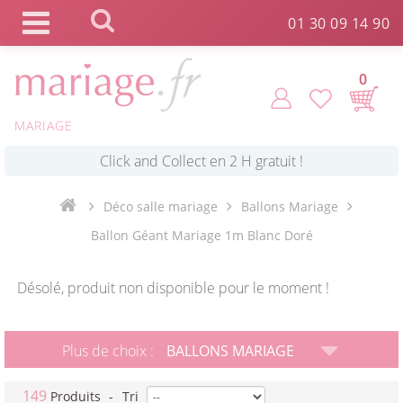
Panneau de gestion des cookies
01 30 09 14 90
0
MARIAGE
*
Commande expédiée en 24h !
Click and Collect en 2 H gratuit !
Déco salle mariage
Ballons Mariage
Ballon Géant Mariage 1m Blanc Doré
*
Livraison point relais gratuit dès 89 € !
Désolé, produit non disponible pour le moment !
*
Payez votre commande en 4X sans frais
Plus de choix :
BALLONS MARIAGE
149
Produits
-
Tri