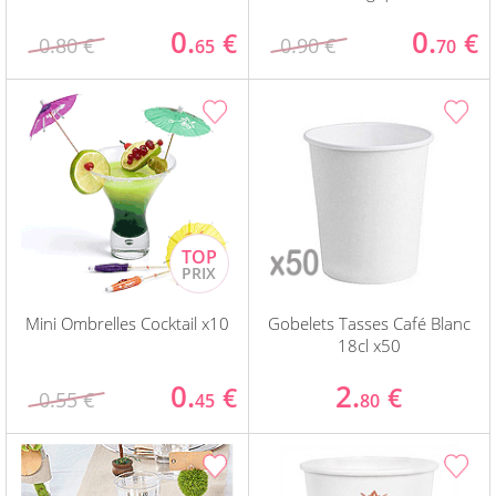
0.
0.
€
€
0.80 €
0.90 €
65
70
Mini Ombrelles Cocktail x10
Gobelets Tasses Café Blanc
18cl x50
0.
2.
€
€
0.55 €
45
80