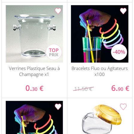
Verrines Plastique Seau à
Bracelets Fluo ou Agitateurs
Champagne x1
x100
0.
6.
€
€
11.50 €
30
90