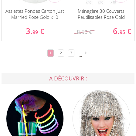
Assiettes Rondes Carton Just
Ménagère 30 Couverts
Married Rose Gold x10
Réutilisables Rose Gold
3.
6.
€
€
8.50 €
99
95
1
2
3
...
A DÉCOUVRIR :