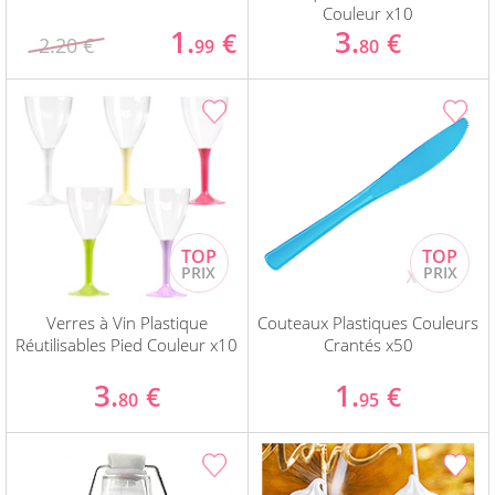
Couleur x10
1.
3.
€
€
2.20 €
99
80
Verres à Vin Plastique
Couteaux Plastiques Couleurs
Réutilisables Pied Couleur x10
Crantés x50
3.
1.
€
€
80
95