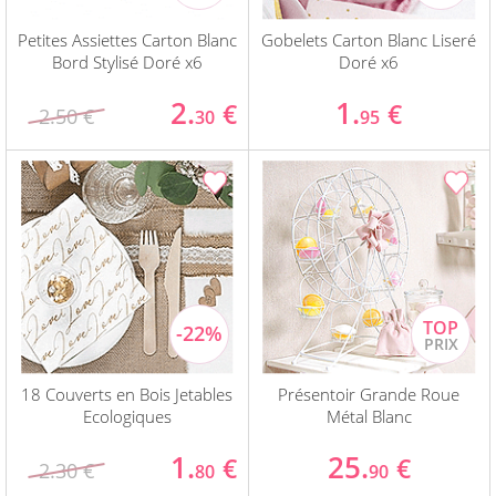
Petites Assiettes Carton Blanc
Gobelets Carton Blanc Liseré
Bord Stylisé Doré x6
Doré x6
2.
1.
€
€
2.50 €
30
95
18 Couverts en Bois Jetables
Présentoir Grande Roue
Ecologiques
Métal Blanc
1.
25.
€
€
2.30 €
80
90