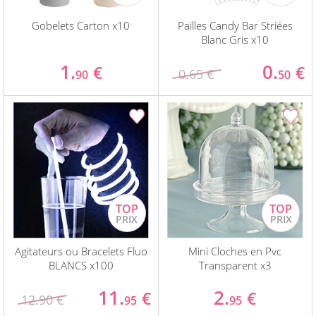
Gobelets Carton x10
Pailles Candy Bar Striées
Blanc Gris x10
1.
0.
€
€
0.65 €
90
50
Agitateurs ou Bracelets Fluo
Mini Cloches en Pvc
BLANCS x100
Transparent x3
11.
2.
€
€
12.90 €
95
95