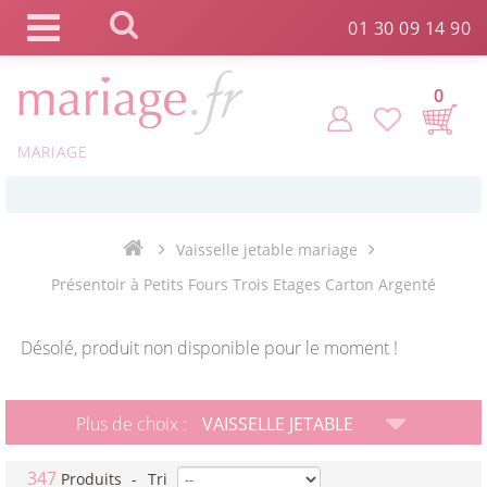
Panneau de gestion des cookies
01 30 09 14 90
0
MARIAGE
*
Commande expédiée en 24h !
Vaisselle jetable mariage
Click and Collect en 2 H gratuit !
Présentoir à Petits Fours Trois Etages Carton Argenté
*
Livraison point relais gratuit dès 89 € !
Désolé, produit non disponible pour le moment !
*
Payez votre commande en 4X sans frais
Plus de choix :
VAISSELLE JETABLE
347
Produits
-
Tri