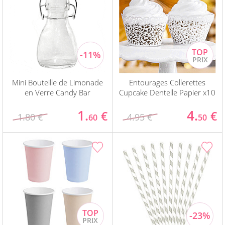
Mini Bouteille de Limonade
Entourages Collerettes
en Verre Candy Bar
Cupcake Dentelle Papier x10
1.
4.
€
€
1.80 €
4.95 €
60
50