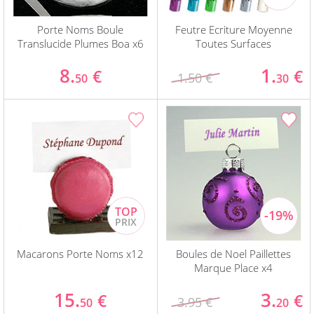
Porte Noms Boule
Feutre Ecriture Moyenne
Translucide Plumes Boa x6
Toutes Surfaces
8.
1.
€
€
1.50 €
50
30
Macarons Porte Noms x12
Boules de Noel Paillettes
Marque Place x4
15.
3.
€
€
3.95 €
50
20