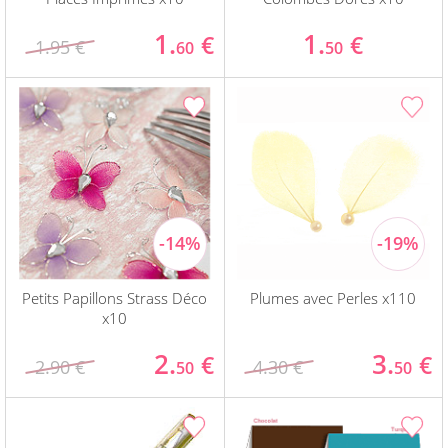
1.
1.
€
€
1.95 €
60
50
Petits Papillons Strass Déco
Plumes avec Perles x110
x10
2.
3.
€
€
2.90 €
4.30 €
50
50