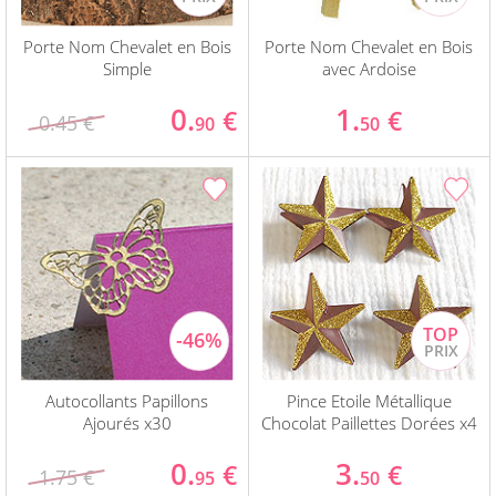
Porte Nom Chevalet en Bois
Porte Nom Chevalet en Bois
Simple
avec Ardoise
0.
1.
€
€
0.45 €
90
50
Autocollants Papillons
Pince Etoile Métallique
Ajourés x30
Chocolat Paillettes Dorées x4
0.
3.
€
€
1.75 €
95
50