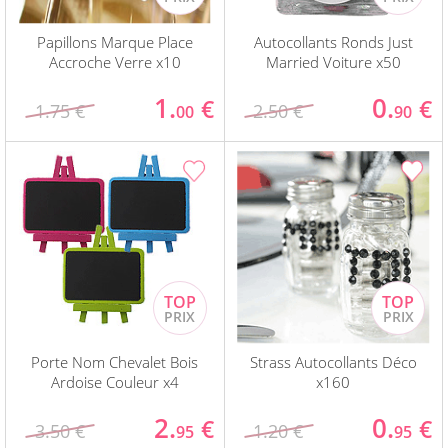
Papillons Marque Place
Autocollants Ronds Just
Accroche Verre x10
Married Voiture x50
1.
0.
€
€
1.75 €
2.50 €
00
90
Porte Nom Chevalet Bois
Strass Autocollants Déco
Ardoise Couleur x4
x160
2.
0.
€
€
3.50 €
1.20 €
95
95