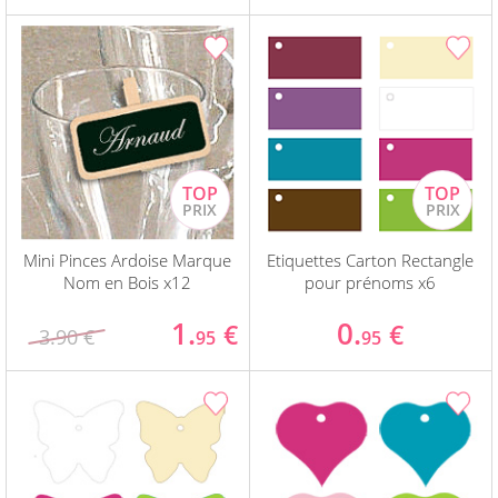
Mini Pinces Ardoise Marque
Etiquettes Carton Rectangle
Nom en Bois x12
pour prénoms x6
1.
0.
€
€
3.90 €
95
95