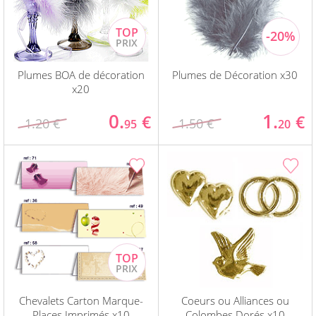
Plumes BOA de décoration
Plumes de Décoration x30
x20
0.
1.
€
€
1.20 €
1.50 €
95
20
Chevalets Carton Marque-
Coeurs ou Alliances ou
Places Imprimés x10
Colombes Dorés x10