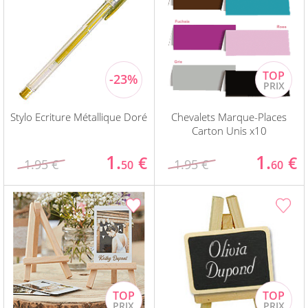
Stylo Ecriture Métallique Doré
Chevalets Marque-Places
Carton Unis x10
1.
1.
€
€
1.95 €
1.95 €
50
60