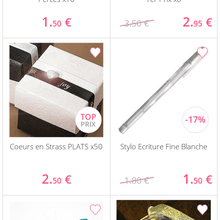
1.
2.
€
€
3.50 €
50
95
Coeurs en Strass PLATS x50
Stylo Ecriture Fine Blanche
2.
1.
€
€
1.80 €
50
50