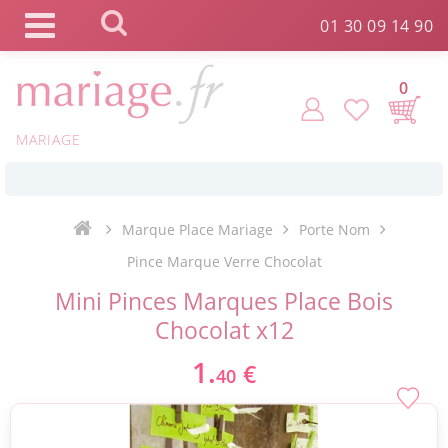
Panneau de gestion des cookies
01 30 09 14 90
0
MARIAGE
*
Commande expédiée en 24h !
Marque Place Mariage
Porte Nom
Click and Collect en 2 H gratuit !
Pince Marque Verre Chocolat
Mini Pinces Marques Place Bois
*
Livraison point relais gratuit dès 89 € !
Chocolat x12
1.
€
40
*
Payez votre commande en 4X sans frais