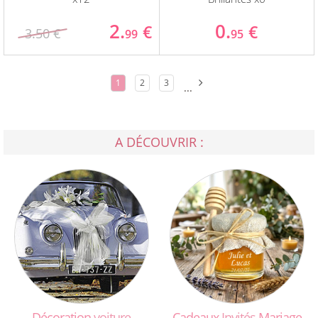
2.
0.
€
€
3.50 €
99
95
1
2
3
...
A DÉCOUVRIR :
Décoration
voiture
Cadeaux
Invités
Mariage