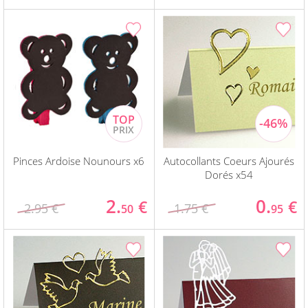
Pinces Ardoise Nounours x6
Autocollants Coeurs Ajourés
Dorés x54
2.
0.
€
€
2.95 €
1.75 €
50
95