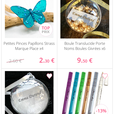
Petites Pinces Papillons Strass
Boule Translucide Porte
Marque Place x4
Noms Boules Givrées x6
2.
9.
€
€
2.60 €
30
50