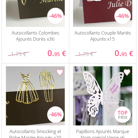
Autocollants Colombes
Autocollants Couple Mariés
Ajourés Dorés x36
Ajourés x15
0.
0.
€
€
1.75 €
1.75 €
95
95
Autocollants Smocking et
Papillons Ajourés Marque
Robe Mariée Ajourés x20
Nom spécial Verre x6