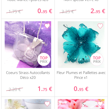
0.
2.
€
€
1.75 €
3.25 €
95
95
Coeurs Strass Autocollants
Fleur Plumes et Paillettes avec
Déco x20
Pince x1
1.
0.
€
€
2.20 €
75
95