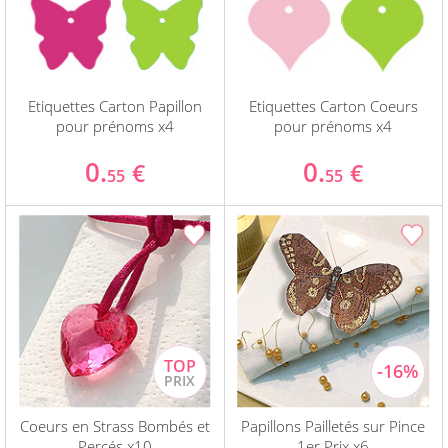
Etiquettes Carton Papillon
Etiquettes Carton Coeurs
pour prénoms x4
pour prénoms x4
0.
0.
€
€
55
55
Coeurs en Strass Bombés et
Papillons Pailletés sur Pince
Percés x10
1er Prix x6