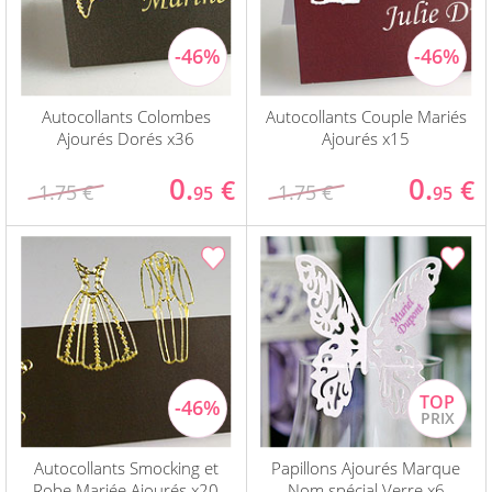
Autocollants Colombes
Autocollants Couple Mariés
Ajourés Dorés x36
Ajourés x15
0.
0.
€
€
1.75 €
1.75 €
95
95
Autocollants Smocking et
Papillons Ajourés Marque
Robe Mariée Ajourés x20
Nom spécial Verre x6