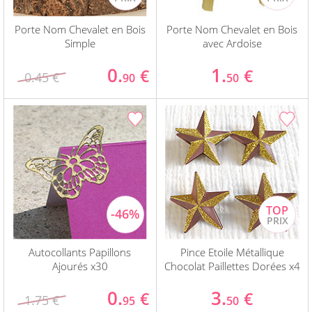
Porte Nom Chevalet en Bois
Porte Nom Chevalet en Bois
Simple
avec Ardoise
0.
1.
€
€
0.45 €
90
50
Autocollants Papillons
Pince Etoile Métallique
Ajourés x30
Chocolat Paillettes Dorées x4
0.
3.
€
€
1.75 €
95
50