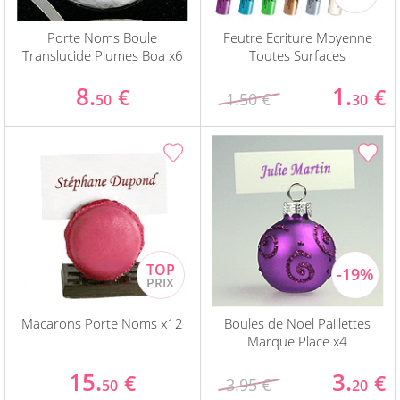
Porte Noms Boule
Feutre Ecriture Moyenne
Translucide Plumes Boa x6
Toutes Surfaces
8.
1.
€
€
1.50 €
50
30
Macarons Porte Noms x12
Boules de Noel Paillettes
Marque Place x4
15.
3.
€
€
3.95 €
50
20