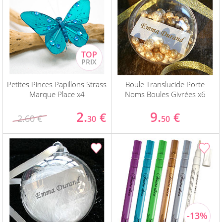
Petites Pinces Papillons Strass
Boule Translucide Porte
Marque Place x4
Noms Boules Givrées x6
2.
9.
€
€
2.60 €
30
50