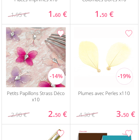
1.
1.
€
€
1.95 €
60
50
Petits Papillons Strass Déco
Plumes avec Perles x110
x10
2.
3.
€
€
2.90 €
4.30 €
50
50