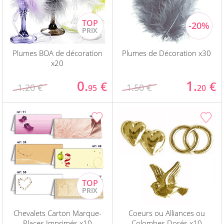
Plumes BOA de décoration
Plumes de Décoration x30
x20
0.
1.
€
€
1.20 €
1.50 €
95
20
Chevalets Carton Marque-
Coeurs ou Alliances ou
Places Imprimés x10
Colombes Dorés x10