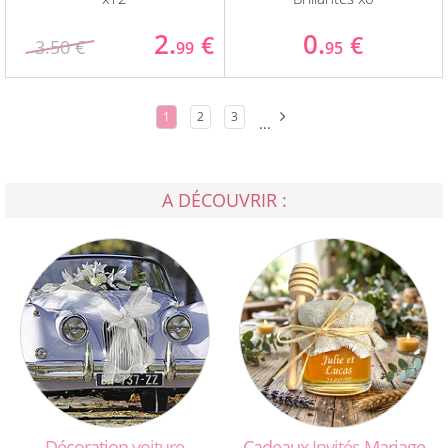
2.
0.
€
€
3.50 €
99
95
1
2
3
...
A DÉCOUVRIR :
Décoration
voiture
Cadeaux
Invités
Mariage