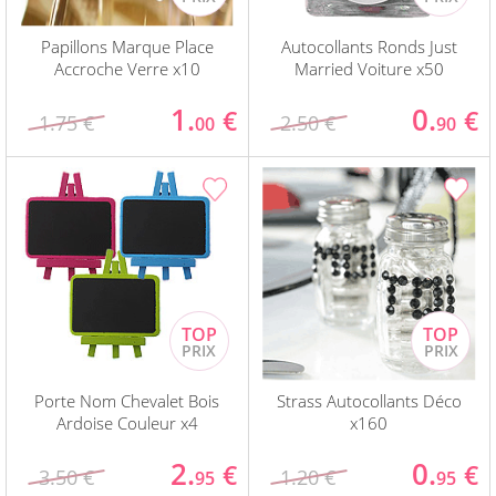
Papillons Marque Place
Autocollants Ronds Just
Accroche Verre x10
Married Voiture x50
1.
0.
€
€
1.75 €
2.50 €
00
90
Porte Nom Chevalet Bois
Strass Autocollants Déco
Ardoise Couleur x4
x160
2.
0.
€
€
3.50 €
1.20 €
95
95