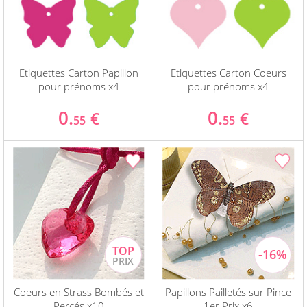
Etiquettes Carton Papillon
Etiquettes Carton Coeurs
pour prénoms x4
pour prénoms x4
0.
0.
€
€
55
55
Coeurs en Strass Bombés et
Papillons Pailletés sur Pince
Percés x10
1er Prix x6