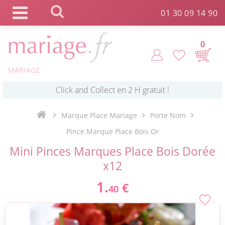
Panneau de gestion des cookies
01 30 09 14 90
0
MARIAGE
*
Commande expédiée en 24h !
Click and Collect en 2 H gratuit !
Marque Place Mariage
Porte Nom
Pince Marque Place Bois Or
*
Livraison point relais gratuit dès 89 € !
Mini Pinces Marques Place Bois Dorée
x12
*
Payez votre commande en 4X sans frais
1.
€
40