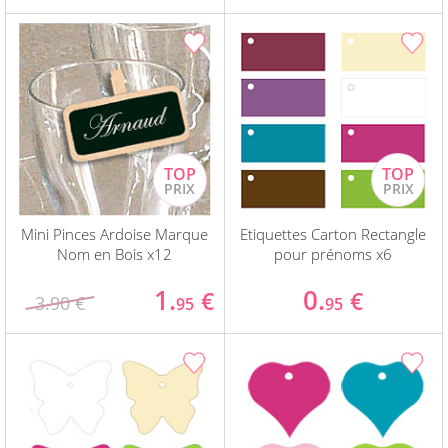
Mini Pinces Ardoise Marque
Etiquettes Carton Rectangle
Nom en Bois x12
pour prénoms x6
1.
0.
€
€
3.90 €
95
95