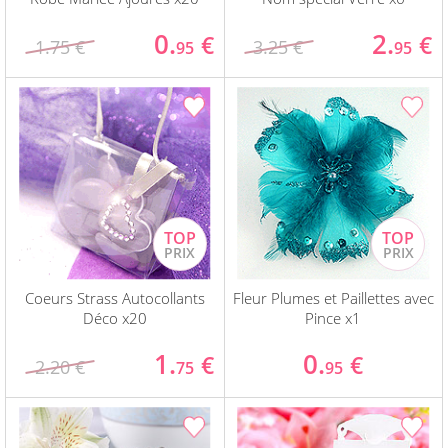
0.
2.
€
€
1.75 €
3.25 €
95
95
Coeurs Strass Autocollants
Fleur Plumes et Paillettes avec
Déco x20
Pince x1
1.
0.
€
€
2.20 €
75
95