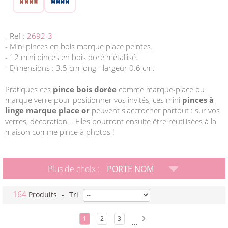
- Ref :
2692-3
- Mini pinces en bois marque place peintes.
- 12 mini pinces en bois doré métallisé.
- Dimensions : 3.5 cm long - largeur 0.6 cm.
Pratiques ces
pince bois dorée
comme marque-place ou
marque verre pour positionner vos invités, ces mini
pinces à
linge marque place or
peuvent s'accrocher partout : sur vos
verres, décoration... Elles pourront ensuite être réutilisées à la
maison comme pince à photos !
Plus de choix :
PORTE NOM
164
Produits
-
Tri
1
2
3
...