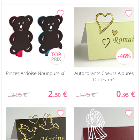
Pinces Ardoise Nounours x6
Autocollants Coeurs Ajourés
Dorés x54
2.
0.
€
€
2.95 €
1.75 €
50
95