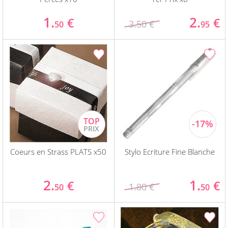
1.
2.
€
€
3.50 €
50
95
Coeurs en Strass PLATS x50
Stylo Ecriture Fine Blanche
2.
1.
€
€
1.80 €
50
50