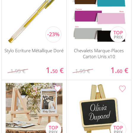
Stylo Ecriture Métallique Doré
Chevalets Marque-Places
Carton Unis x10
1.
1.
€
€
1.95 €
1.95 €
50
60