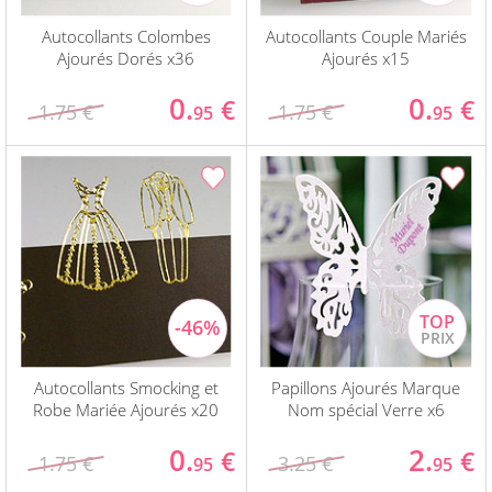
Autocollants Colombes
Autocollants Couple Mariés
Ajourés Dorés x36
Ajourés x15
0.
0.
€
€
1.75 €
1.75 €
95
95
Autocollants Smocking et
Papillons Ajourés Marque
Robe Mariée Ajourés x20
Nom spécial Verre x6
0.
2.
€
€
1.75 €
3.25 €
95
95