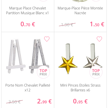
Marque Place Chevalet
Marque-Place Pièce Montée
Partition Musique Blanc x1
Nacrée
0.
1.
€
€
1.90 €
70
50
Porte Nom Chevalet Pailleté
Mini Pinces Etoiles Strass
x12
Brillantes x6
2.
0.
€
€
3.50 €
99
95