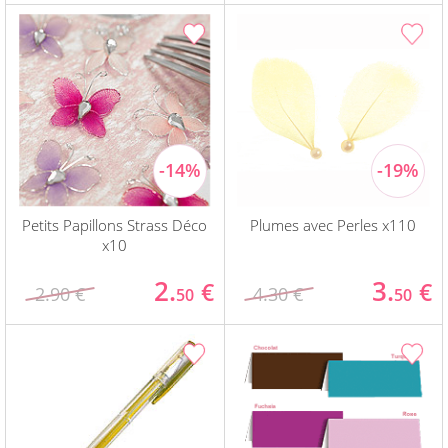
Petits Papillons Strass Déco
Plumes avec Perles x110
x10
2.
3.
€
€
2.90 €
4.30 €
50
50