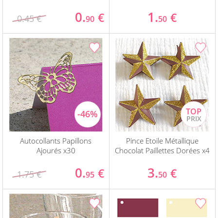
0.
1.
€
€
0.45 €
90
50
Autocollants Papillons
Pince Etoile Métallique
Ajourés x30
Chocolat Paillettes Dorées x4
0.
3.
€
€
1.75 €
95
50