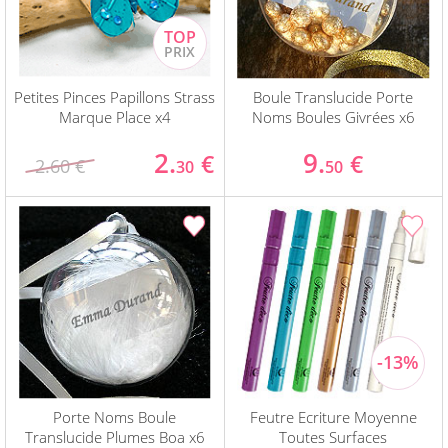
Petites Pinces Papillons Strass
Boule Translucide Porte
Marque Place x4
Noms Boules Givrées x6
2.
9.
€
€
2.60 €
30
50
Porte Noms Boule
Feutre Ecriture Moyenne
Translucide Plumes Boa x6
Toutes Surfaces