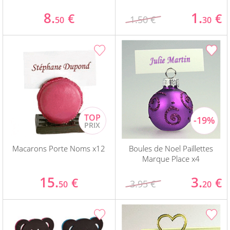
8.
1.
€
€
1.50 €
50
30
Macarons Porte Noms x12
Boules de Noel Paillettes
Marque Place x4
15.
3.
€
€
3.95 €
50
20