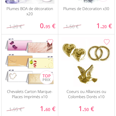
Plumes BOA de décoration
Plumes de Décoration x30
x20
0.
1.
€
€
1.20 €
1.50 €
95
20
Chevalets Carton Marque-
Coeurs ou Alliances ou
Places Imprimés x10
Colombes Dorés x10
1.
1.
€
€
1.95 €
60
50