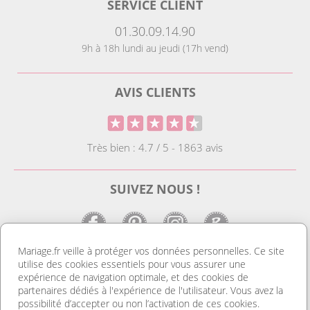
SERVICE CLIENT
01.30.09.14.90
9h à 18h lundi au jeudi (17h vend)
AVIS CLIENTS
Très bien : 4.7 / 5 - 1863 avis
SUIVEZ NOUS !
Mariage.fr veille à protéger vos données personnelles. Ce site
utilise des cookies essentiels pour vous assurer une
LE SITE DE LA DECO MARIAGE
expérience de navigation optimale, et des cookies de
partenaires dédiés à l'expérience de l'utilisateur. Vous avez la
Notre site est le spécialiste de la décoration mariage. Vous
possibilité d’accepter ou non l’activation de ces cookies.
trouverez des idées de déco pas cher ainsi que des housses de