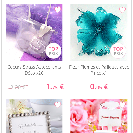
Coeurs Strass Autocollants
Fleur Plumes et Paillettes avec
Déco x20
Pince x1
1.
0.
€
€
2.20 €
75
95