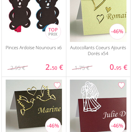
Pinces Ardoise Nounours x6
Autocollants Coeurs Ajourés
Dorés x54
2.
0.
€
€
2.95 €
1.75 €
50
95