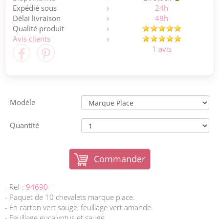
Expédié sous
24h
Délai livraison
48h
Qualité produit
Avis clients
1 avis
Modèle
Quantité
Commander
- Ref :
94690
- Paquet de 10 chevalets marque place.
- En carton vert sauge, feuillage vert amande.
- Feuillage eucalyptus et sauge.