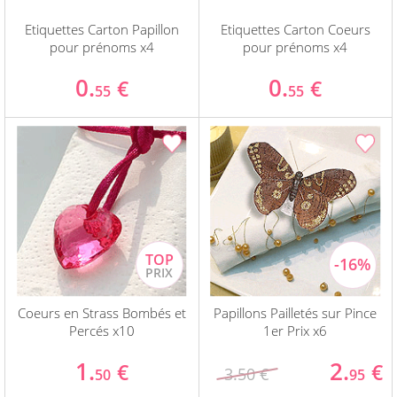
Etiquettes Carton Papillon
Etiquettes Carton Coeurs
pour prénoms x4
pour prénoms x4
0.
0.
€
€
55
55
Coeurs en Strass Bombés et
Papillons Pailletés sur Pince
Percés x10
1er Prix x6
1.
2.
€
€
3.50 €
50
95