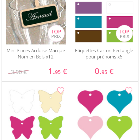
Mini Pinces Ardoise Marque
Etiquettes Carton Rectangle
Nom en Bois x12
pour prénoms x6
1.
0.
€
€
3.90 €
95
95