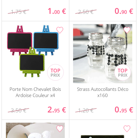
1.
0.
€
€
1.75 €
2.50 €
00
90
Porte Nom Chevalet Bois
Strass Autocollants Déco
Ardoise Couleur x4
x160
2.
0.
€
€
3.50 €
1.20 €
95
95