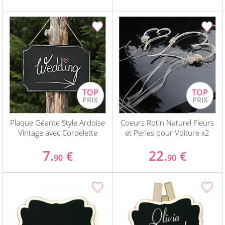
Plaque Géante Style Ardoise
Coeurs Rotin Naturel Fleurs
Vintage avec Cordelette
et Perles pour Voiture x2
7.
22.
€
€
90
90