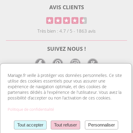
AVIS CLIENTS
Très bien : 4.7 / 5 - 1863 avis
SUIVEZ NOUS !
Mariage.fr veille à protéger vos données personnelles. Ce site
utilise des cookies essentiels pour vous assurer une
LE SITE DE LA DECO MARIAGE
expérience de navigation optimale, et des cookies de
partenaires dédiés à l'expérience de l'utilisateur. Vous avez la
Notre site est le spécialiste de la décoration mariage. Vous
possibilité d’accepter ou non l’activation de ces cookies.
trouverez des idées de déco pas cher ainsi que des housses de
chaise et des tentures. Nous avons le plus grand choix de
Politique de confidentialité
marque place et de porte nom. Tout pour réussir une
organisation mariage au top et un mariage discount. Découvrez
Lire la suite
également notre gamme de livres d’or, et d’urnes pas cher. Sans
Tout accepter
Tout refuser
Personnaliser
oublier nos dragées mariage et nos contenants à dragées et