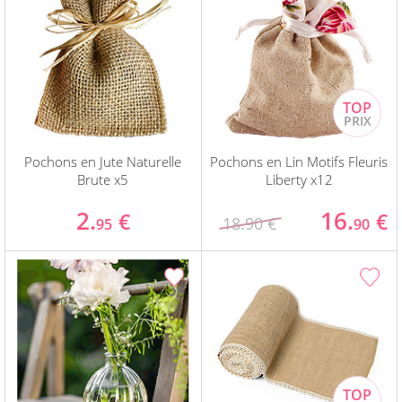
Pochons en Jute Naturelle
Pochons en Lin Motifs Fleuris
Brute x5
Liberty x12
2.
16.
€
€
18.90 €
95
90