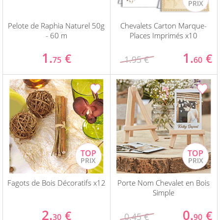
Pelote de Raphia Naturel 50g
Chevalets Carton Marque-
- 60 m
Places Imprimés x10
1.
1.
€
€
1.95 €
75
60
Fagots de Bois Décoratifs x12
Porte Nom Chevalet en Bois
Simple
2.
0.
€
€
0.45 €
30
90