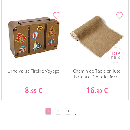
Urne Valise Tirelire Voyage
Chemin de Table en Jute
Bordure Dentelle 36cm
8.
16.
€
€
95
90
1
2
3
...