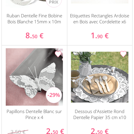
Ruban Dentelle Fine Bobine
Etiquettes Rectangles Ardoise
Bois Blanche 15mm x 10m
en Bois avec Cordelette x6
8.
1.
€
€
50
90
Papillons Dentelle Blanc sur
Dessous d'Assiette Rond
Pince x 4
Dentelle Papier 35 cm x10
2.
2.
€
€
3.50 €
50
50