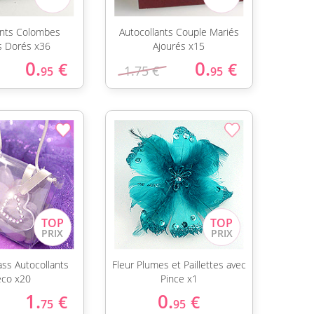
ants Colombes
Autocollants Couple Mariés
s Dorés x36
Ajourés x15
0.
0.
€
€
1.75 €
95
95
ass Autocollants
Fleur Plumes et Paillettes avec
co x20
Pince x1
1.
0.
€
€
75
95