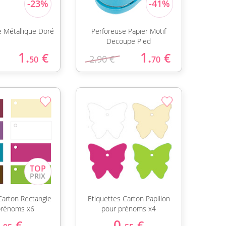
re Métallique Doré
Perforeuse Papier Motif
Decoupe Pied
1.
1.
€
€
2.90 €
50
70
Carton Rectangle
Etiquettes Carton Papillon
prénoms x6
pour prénoms x4
.
0.
€
€