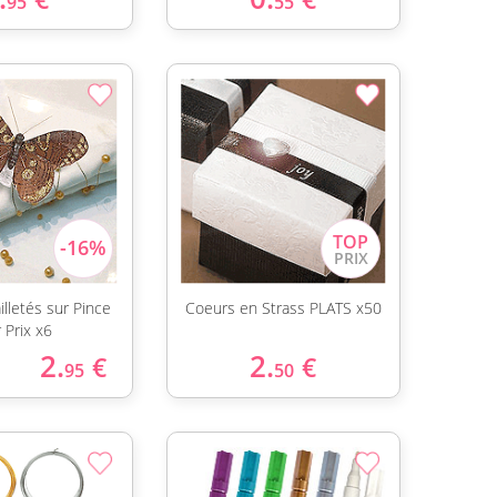
95
55
illetés sur Pince
Coeurs en Strass PLATS x50
 Prix x6
2.
2.
€
€
95
50