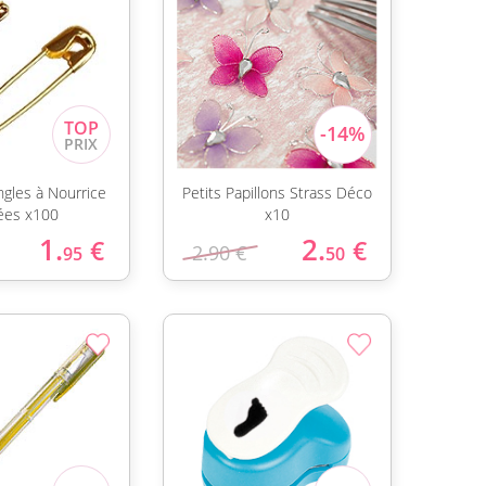
ngles à Nourrice
Petits Papillons Strass Déco
ées x100
x10
1.
2.
€
€
2.90 €
95
50