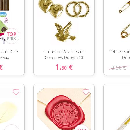
ns de Cire
Coeurs ou Alliances ou
Petites Epi
ceaux
Colombes Dorés x10
Dor
1.
€
€
3.50 €
50