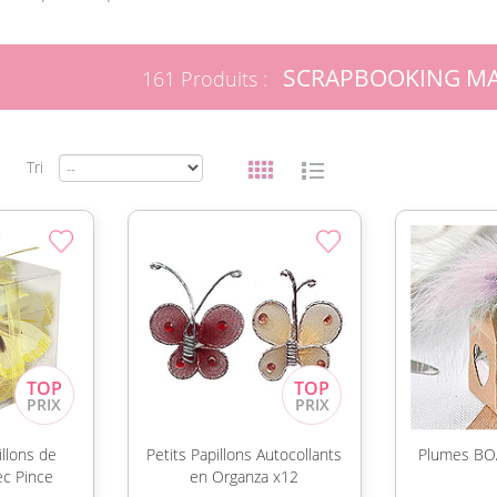
SCRAPBOOKING MA
161 Produits :
Tri
illons de
Petits Papillons Autocollants
Plumes BOA
ec Pince
en Organza x12