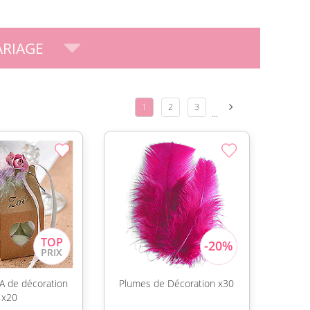
RIAGE
1
2
3
...
 de décoration
Plumes de Décoration x30
x20