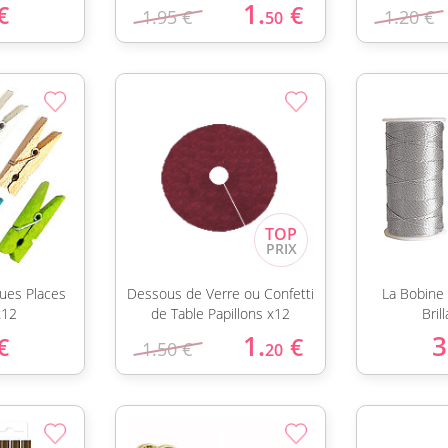
1.
€
€
1.95 €
1.20 €
50
ues Places
Dessous de Verre ou Confetti
La Bobine 
x12
de Table Papillons x12
Bril
1.
3
€
€
1.50 €
20