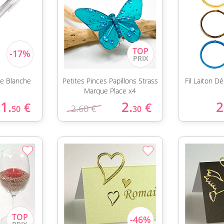
ine Blanche
Petites Pinces Papillons Strass
Fil Laiton 
Marque Place x4
1.
2.
2
€
€
2.60 €
50
30