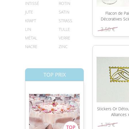
INTISSÉ
ROTIN
JUTE
SATIN
Flacon de Pai
Décoratives Sci
KRAFT
STRASS
3.50 €
LIN
TULLE
MÉTAL
VERRE
NACRE
ZINC
TOP PRIX
Stickers Or Déto
Alliances
1.75 €