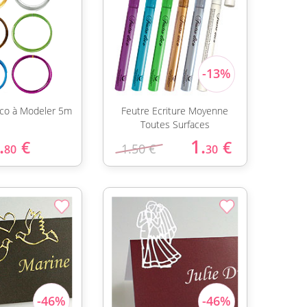
Déco à Modeler 5m
Feutre Ecriture Moyenne
Toutes Surfaces
.
1.
€
€
1.50 €
80
30