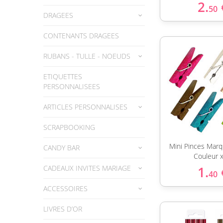
2.
50
DRAGEES
CONTENANTS DRAGEES
RUBANS - TULLE - NOEUDS
ETIQUETTES
PERSONNALISEES
ARTICLES PERSONNALISES
SCRAPBOOKING
Mini Pinces Marq
CANDY BAR
Couleur 
CADEAUX INVITES MARIAGE
1.
40
ACCESSOIRES
LIVRES D’OR