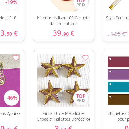
rles x110
Kit pour réaliser 100 Cachets
Stylo Ecritu
de Cire Initiales
3.
39.
€
€
1.95 €
50
90
lons Ajourés
Pince Etoile Métallique
Etiquettes 
Chocolat Paillettes Dorées x4
pour 
0.
3.
0
€
€