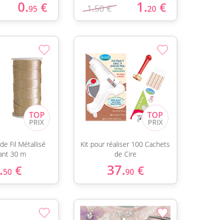
0.
1.
€
€
1.50 €
95
20
de Fil Métallisé
Kit pour réaliser 100 Cachets
lant 30 m
de Cire
.
37.
€
€
50
90