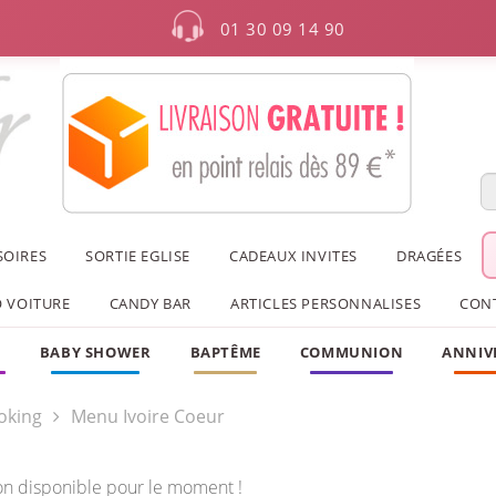
01 30 09 14 90
SOIRES
SORTIE EGLISE
CADEAUX INVITES
DRAGÉES
 VOITURE
CANDY BAR
ARTICLES PERSONNALISES
CON
F
BABY SHOWER
BAPTÊME
COMMUNION
ANNIV
oking
Menu Ivoire Coeur
on disponible pour le moment !