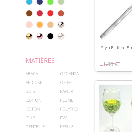
Stylo Ecriture F
MATIÈRES
1.80 €
ABACA
ORGANZA
ARDOISE
OSIER
BOIS
PAPIER
CARTON
PLUME
COTON
POLYPRO
CUIR
PVC
DENTELLE
RÉSINE