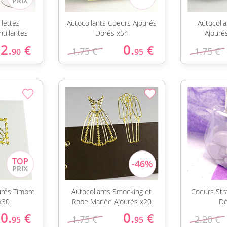
llettes
Autocollants Coeurs Ajourés
Autocoll
ntillantes
Dorés x54
Ajouré
2.
0.
€
€
1.75 €
1.75 €
90
95
urés Timbre
Autocollants Smocking et
Coeurs Str
 x30
Robe Mariée Ajourés x20
Dé
0.
0.
€
€
1.75 €
2.20 €
95
95