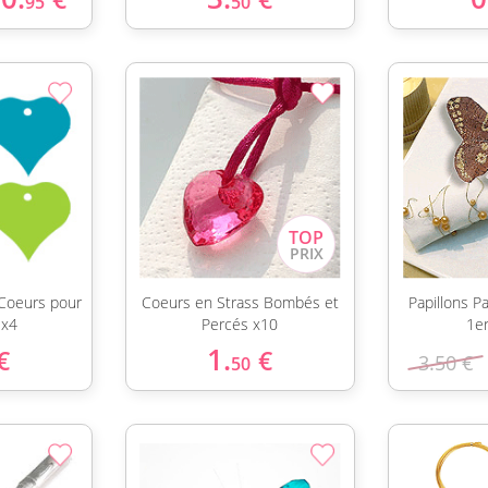
95
50
 Coeurs pour
Coeurs en Strass Bombés et
Papillons Pa
 x4
Percés x10
1er
1.
€
€
3.50 €
50