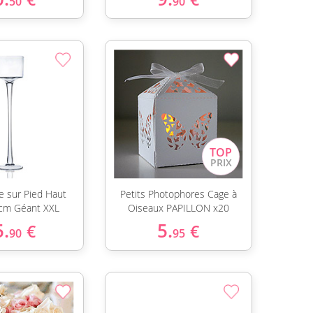
50
90
e sur Pied Haut
Petits Photophores Cage à
cm Géant XXL
Oiseaux PAPILLON x20
5.
5.
€
€
90
95