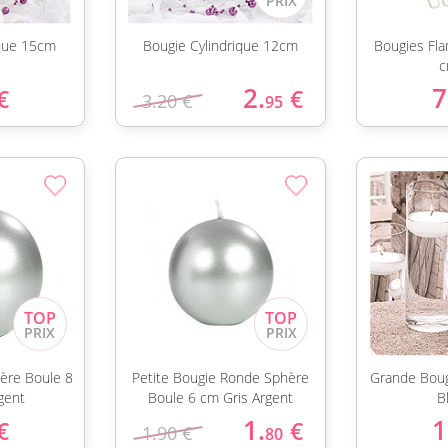
ique 15cm
Bougie Cylindrique 12cm
Bougies Fl
c
2.
7
€
€
3.20 €
95
ère Boule 8
Petite Bougie Ronde Sphère
Grande Boug
gent
Boule 6 cm Gris Argent
B
1.
1
€
€
1.90 €
80