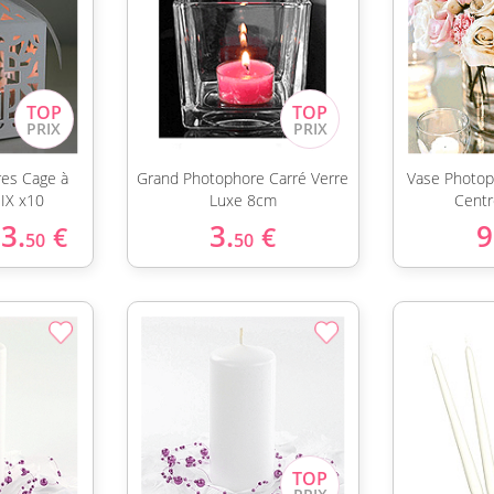
res Cage à
Grand Photophore Carré Verre
Vase Photop
IX x10
Luxe 8cm
Centr
3.
3.
9
€
€
50
50