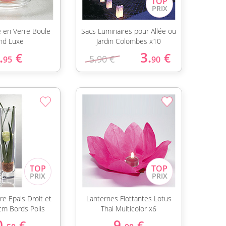
 en Verre Boule
Sacs Luminaires pour Allée ou
nd Luxe
Jardin Colombes x10
.
3.
€
€
5.90 €
95
90
re Epais Droit et
Lanternes Flottantes Lotus
 cm Bords Polis
Thai Multicolor x6
0.
9.
€
€