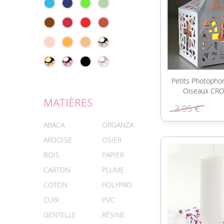
Petits Photopho
Oiseaux CRO
MATIÈRES
3.95 €
ABACA
ORGANZA
ARDOISE
OSIER
BOIS
PAPIER
CARTON
PLUME
COTON
POLYPRO
CUIR
PVC
DENTELLE
RÉSINE