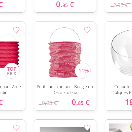
0.
€
€
2.95 €
95
 pour Allée
Petit Luminion pour Bougie ou
Coupelle
ardin
Déco Fuchsia
Obliques B
0.
1
€
€
0.95 €
85