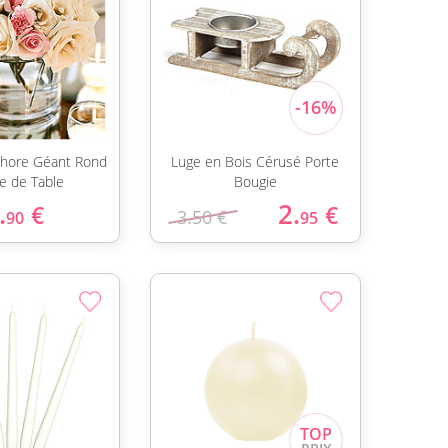
hore Géant Rond
Luge en Bois Cérusé Porte
e de Table
Bougie
.
2.
€
€
3.50 €
90
95