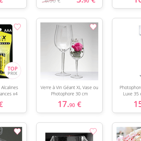
6.90 €
90
 Alcalines
Verre à Vin Géant XL Vase ou
Photophor
ances x4
Photophore 30 cm
Luxe 35 
17.
1
€
€
90