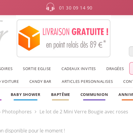
01 30 09 14 90
SOIRES
SORTIE EGLISE
CADEAUX INVITES
DRAGÉES
 VOITURE
CANDY BAR
ARTICLES PERSONNALISES
CON
F
BABY SHOWER
BAPTÊME
COMMUNION
ANNIV
- Photophores
Le lot de 2 Mini Verre Bougie avec roses
on disponible pour le moment !