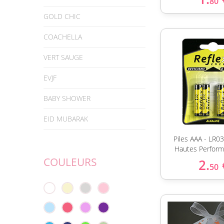
80
GOLD CHIC
COACHELLA
VERT SAUGE
EVJF
BABY SHOWER
EID MUBARAK
Piles AAA - LR03
Hautes Perform
COULEURS
2.
50