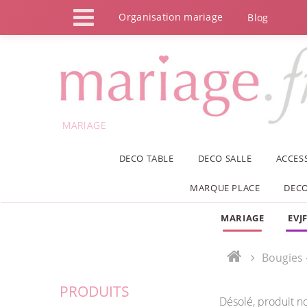
Panneau de gestion des cookies
Organisation mariage
Blog
MARIAGE
DECO TABLE
DECO SALLE
ACCES
MARQUE PLACE
DECO
MARIAGE
EVJ
Bougies 
PRODUITS
Désolé, produit n