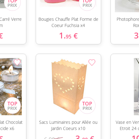
Carré Verre
Bougies Chauffe Plat Forme de
Photophore
cm
Coeur Fuchsia x4
Ro
1.
3
€
€
95
lat Chocolat
Sacs Luminaires pour Allée ou
Vase en Ver
cide x6
Jardin Coeurs x10
Etroit 24
3.
1
€
€