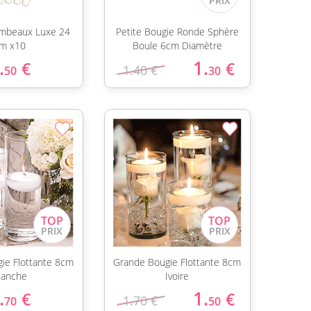
ambeaux Luxe 24
Petite Bougie Ronde Sphère
m x10
Boule 6cm Diamètre
.
1.
€
€
1.40 €
50
30
ie Flottante 8cm
Grande Bougie Flottante 8cm
lanche
Ivoire
.
1.
€
€
1.70 €
70
50