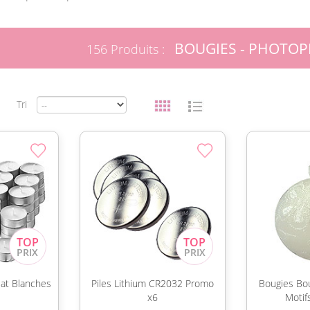
BOUGIES - PHOTO
156 Produits :
Tri
lat Blanches
Piles Lithium CR2032 Promo
Bougies Bo
x6
Motif