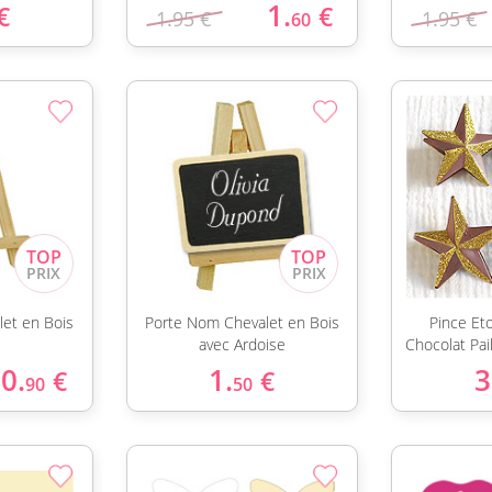
1.
€
€
1.95 €
1.95 €
60
et en Bois
Porte Nom Chevalet en Bois
Pince Eto
avec Ardoise
Chocolat Pai
0.
1.
3
€
€
90
50