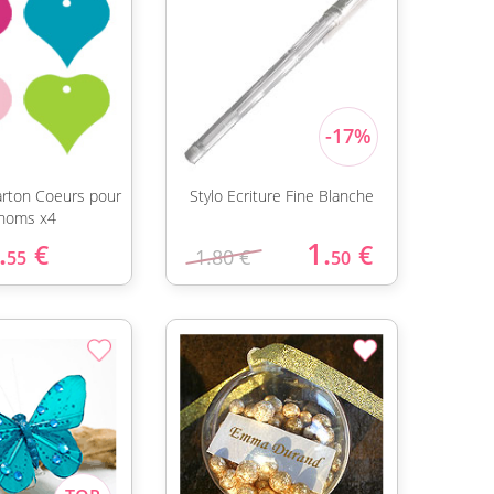
arton Coeurs pour
Stylo Ecriture Fine Blanche
noms x4
.
1.
€
€
1.80 €
55
50