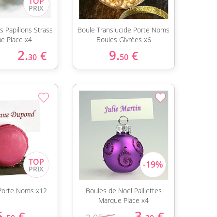
s Papillons Strass
Boule Translucide Porte Noms
e Place x4
Boules Givrées x6
2.
9.
€
€
30
50
Porte Noms x12
Boules de Noel Paillettes
Marque Place x4
5.
3.
€
€