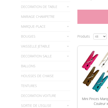
DECORATION DE TABLE
MARIAGE CHAMPETRE
MARQUE-PLACE
BOUGIES
Produits
VAISSELLE JETABLE
DECORATION SALLE
BALLONS
HOUSSES DE CHAISE
TENTURES
DECORATION VOITURE
Mini Pinces Marq
Couleur 
SORTIE DE L’EGLISE