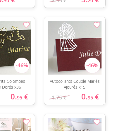
3.95 €
50
20
ants Colombes
Autocollants Couple Mariés
s Dorés x36
Ajourés x15
0.
0.
€
€
1.75 €
95
95