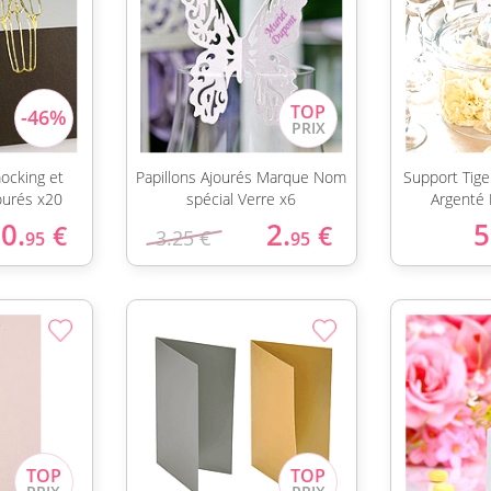
ocking et
Papillons Ajourés Marque Nom
Support Tig
ourés x20
spécial Verre x6
Argenté 
0.
2.
5
€
€
3.25 €
95
95