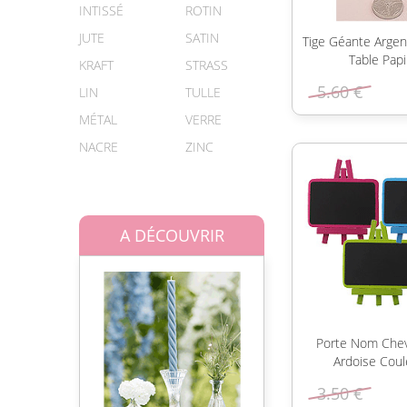
INTISSÉ
ROTIN
JUTE
SATIN
Tige Géante Arge
Table Papi
KRAFT
STRASS
5.60 €
LIN
TULLE
MÉTAL
VERRE
NACRE
ZINC
A DÉCOUVRIR
Porte Nom Chev
Ardoise Coul
3.50 €