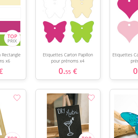
n Rectangle
Etiquettes Carton Papillon
Etiquettes C
ms x6
pour prénoms x4
pré
0.
0
€
€
55