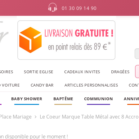
01 30 09 14 90
SOIRES
SORTIE EGLISE
CADEAUX INVITES
DRAGÉES
 VOITURE
CANDY BAR
ARTICLES PERSONNALISES
CON
F
BABY SHOWER
BAPTÊME
COMMUNION
ANNIV
Place Mariage
Le Coeur Marque Table Métal avec 8 Accr
on disponible pour le moment !