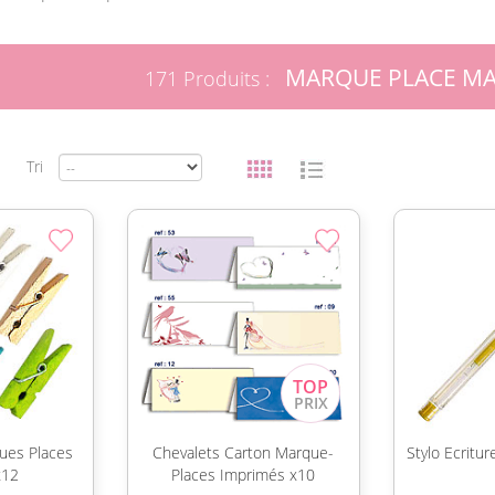
MARQUE PLACE MA
171 Produits :
Tri
ues Places
Chevalets Carton Marque-
Stylo Ecritu
x12
Places Imprimés x10