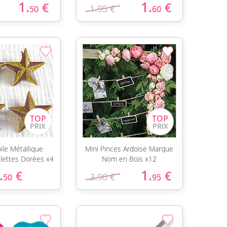
1.
1.
€
€
1.95 €
50
60
ile Métallique
Mini Pinces Ardoise Marque
llettes Dorées x4
Nom en Bois x12
.
1.
€
€
3.90 €
50
95