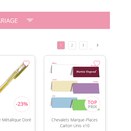
RIAGE
1
2
3
...
re Métallique Doré
Chevalets Marque-Places
Carton Unis x10