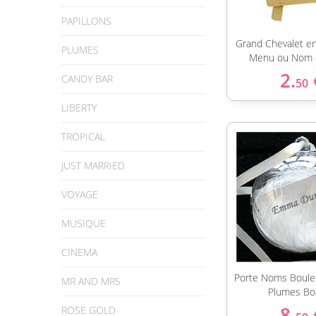
PAPILLONS
Grand Chevalet en
PLUMES
Menu ou Nom 
2.
CANDY BAR
50
LIBERTY
TROPICAL
JUST MARRIED
VOYAGE
MUSIQUE
CINEMA
Porte Noms Boule 
MR AND MRS
Plumes Bo
8.
ROSE GOLD