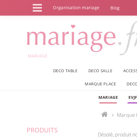
Panneau de gestion des cookies
Organisation mariage
Blog
MARIAGE
DECO TABLE
DECO SALLE
ACCES
MARQUE PLACE
DECO
MARIAGE
EVJ
Marque 
PRODUITS
Désolé, produit n