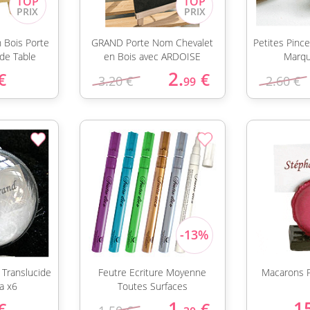
 Bois Porte
GRAND Porte Nom Chevalet
Petites Pince
de Table
en Bois avec ARDOISE
Marqu
2.
€
€
3.20 €
2.60 €
99
Translucide
Feutre Ecriture Moyenne
Macarons 
a x6
Toutes Surfaces
1.
1
€
€