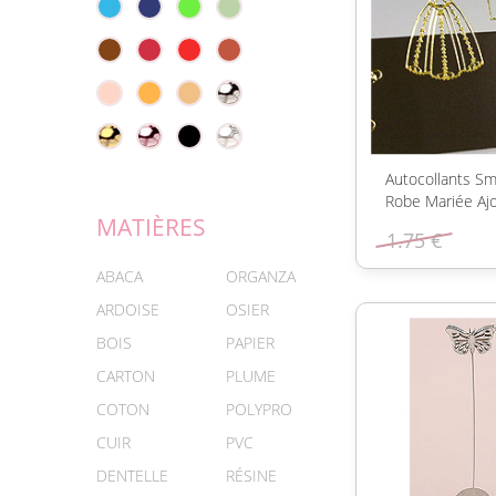
Autocollants Sm
Robe Mariée Aj
MATIÈRES
1.75 €
ABACA
ORGANZA
ARDOISE
OSIER
BOIS
PAPIER
CARTON
PLUME
COTON
POLYPRO
CUIR
PVC
DENTELLE
RÉSINE