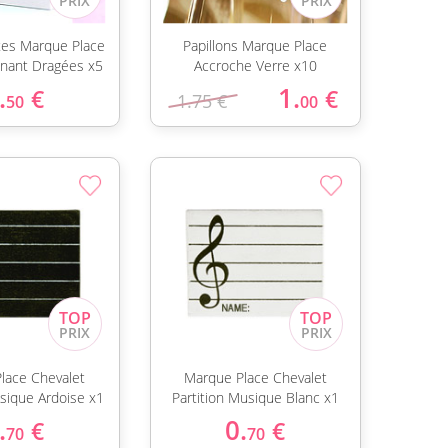
tes Marque Place
Papillons Marque Place
nant Dragées x5
Accroche Verre x10
.
1.
€
€
1.75 €
50
00
lace Chevalet
Marque Place Chevalet
usique Ardoise x1
Partition Musique Blanc x1
.
0.
€
€
70
70