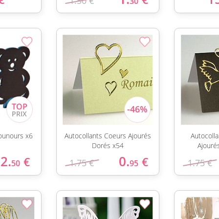
1.50 €
30
ounours x6
Autocollants Coeurs Ajourés
Autocoll
Dorés x54
Ajouré
2.
0.
€
€
1.75 €
1.75 €
50
95