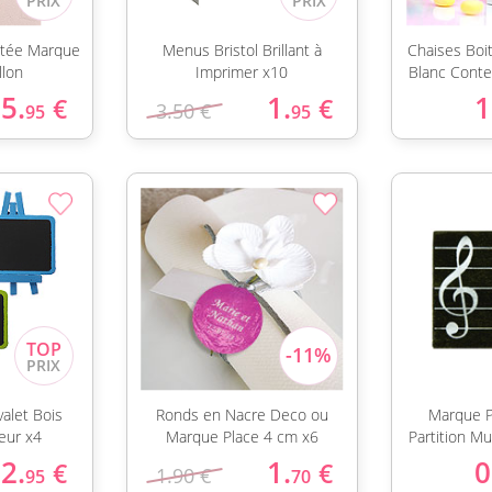
ntée Marque
Menus Bristol Brillant à
Chaises Boi
llon
Imprimer x10
Blanc Conte
5.
1.
1
€
€
3.50 €
95
95
alet Bois
Ronds en Nacre Deco ou
Marque P
eur x4
Marque Place 4 cm x6
Partition M
2.
1.
0
€
€
1.90 €
95
70