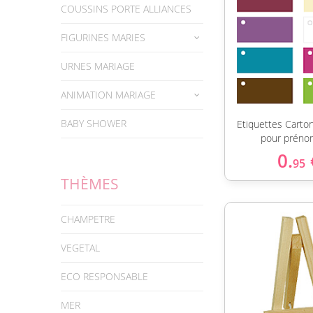
COUSSINS PORTE ALLIANCES
FIGURINES MARIES
URNES MARIAGE
ANIMATION MARIAGE
BABY SHOWER
Etiquettes Carto
pour préno
0.
95
THÈMES
CHAMPETRE
VEGETAL
ECO RESPONSABLE
MER