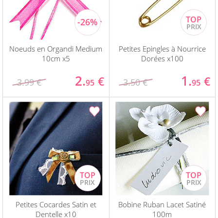
Noeuds en Organdi Medium
Petites Epingles à Nourrice
10cm x5
Dorées x100
2.
1.
€
€
3.99 €
3.50 €
95
95
Petites Cocardes Satin et
Bobine Ruban Lacet Satiné
Dentelle x10
100m