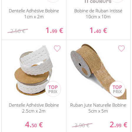
Dentelle Adhésive Bobine
Bobine de Ruban Intissé
1cm x 2m
10cm x 10m
1.
1.
€
€
2.50 €
99
40
Dentelle Adhésive Bobine
Ruban Jute Naturelle Bobine
2.5cm x 2m
5cm x 5m
4.
2.
€
€
3.90 €
50
99