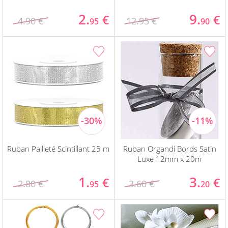
2.
9.
€
€
4.90 €
12.95 €
95
90
Ruban Pailleté Scintillant 25 m
Ruban Organdi Bords Satin
Luxe 12mm x 20m
1.
3.
€
€
2.80 €
3.60 €
95
20