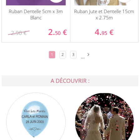
Ruban Dentelle 5cm x 3m
Ruban Jute et Dentelle 15cm
Blanc
x 2.75m
2.
4.
€
€
2.90 €
50
95
1
2
3
...
A DÉCOUVRIR :