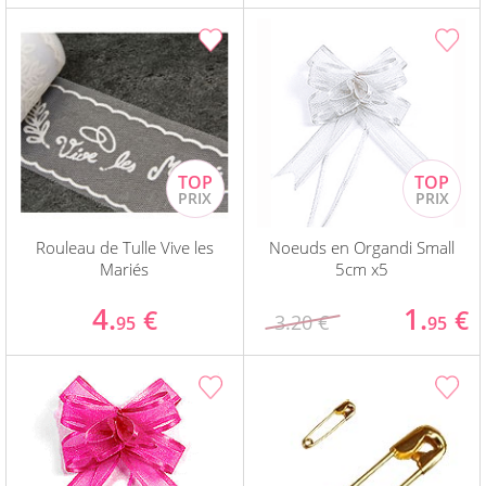
Rouleau de Tulle Vive les
Noeuds en Organdi Small
Mariés
5cm x5
4.
1.
€
€
3.20 €
95
95