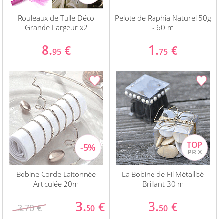
Rouleaux de Tulle Déco
Pelote de Raphia Naturel 50g
Grande Largeur x2
- 60 m
8.
1.
€
€
95
75
Bobine Corde Laitonnée
La Bobine de Fil Métallisé
Articulée 20m
Brillant 30 m
3.
3.
€
€
3.70 €
50
50