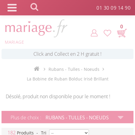
Panneau de gestion des cookies
01 30 09 14 90
0
MARIAGE
*
Commande expédiée en 24h !
Rubans - Tulles - Noeuds
Click and Collect en 2 H gratuit !
La Bobine de Ruban Bolduc Irisé Brillant
*
Livraison point relais gratuit dès 89 € !
Désolé, produit non disponible pour le moment !
*
Payez votre commande en 4X sans frais
Plus de choix :
RUBANS - TULLES - NOEUDS
182
Produits
-
Tri