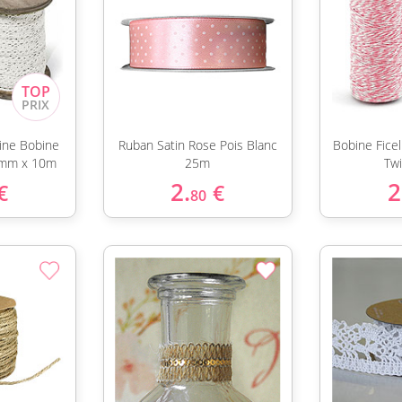
ine Bobine
Ruban Satin Rose Pois Blanc
Bobine Ficel
5mm x 10m
25m
Tw
2.
2
€
€
80