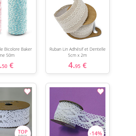
le Bicolore Baker
Ruban Lin Adhésif et Dentelle
ine 50m
5cm x 2m
.
4.
€
€
50
95