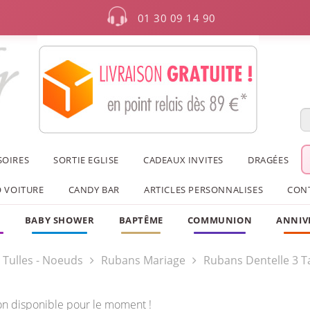
01 30 09 14 90
SOIRES
SORTIE EGLISE
CADEAUX INVITES
DRAGÉES
 VOITURE
CANDY BAR
ARTICLES PERSONNALISES
CON
F
BABY SHOWER
BAPTÊME
COMMUNION
ANNIV
 Tulles - Noeuds
Rubans Mariage
Rubans Dentelle 3 Ta
on disponible pour le moment !