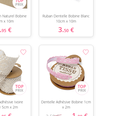
n Naturel Bobine
Ruban Dentelle Bobine Blanc
m x 10m
10cm x 10m
.
3.
€
€
95
50
Adhésive Ivoire
Dentelle Adhésive Bobine 1cm
e 5cm x 2m
x 2m
.
1.
€
€