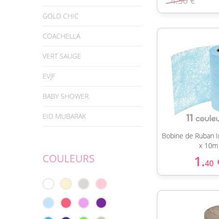
4.50 €
GOLD CHIC
COACHELLA
VERT SAUGE
EVJF
BABY SHOWER
EID MUBARAK
Bobine de Ruban I
x 10m
COULEURS
1.
40