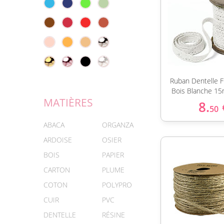
Ruban Dentelle F
Bois Blanche 1
MATIÈRES
8.
50
ABACA
ORGANZA
ARDOISE
OSIER
BOIS
PAPIER
CARTON
PLUME
COTON
POLYPRO
CUIR
PVC
DENTELLE
RÉSINE