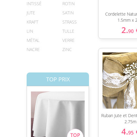
INTISSÉ
ROTIN
JUTE
SATIN
Cordelette Natur
1.5mm x 
KRAFT
STRASS
2.
90
LIN
TULLE
MÉTAL
VERRE
NACRE
ZINC
TOP PRIX
Ruban Jute et Den
2.75m
4.
95