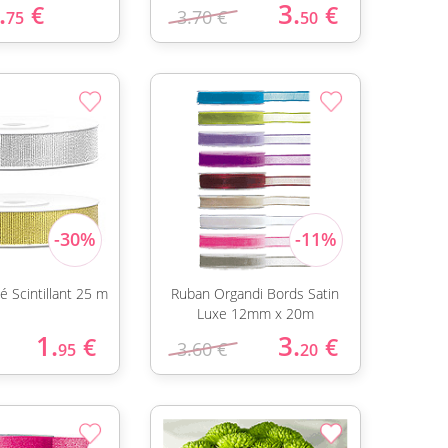
.
3.
€
€
3.70 €
75
50
é Scintillant 25 m
Ruban Organdi Bords Satin
Luxe 12mm x 20m
1.
3.
€
€
3.60 €
95
20