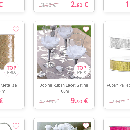
2.
1
€
€
3.50 €
80
 Métallisé
Bobine Ruban Lacet Satiné
Ruban Paillet
30 m
100m
9.
€
€
12.95 €
2.80 €
90