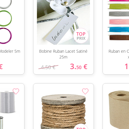
 Modeler 5m
Bobine Ruban Lacet Satiné
Ruban en O
25m
3.
1
€
€
4.50 €
50