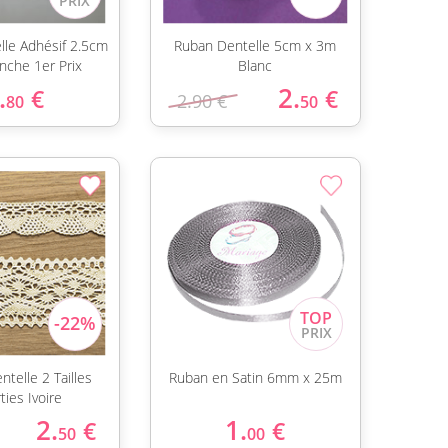
lle Adhésif 2.5cm
Ruban Dentelle 5cm x 3m
nche 1er Prix
Blanc
.
2.
€
€
2.90 €
80
50
telle 2 Tailles
Ruban en Satin 6mm x 25m
ties Ivoire
2.
1.
€
€
50
00