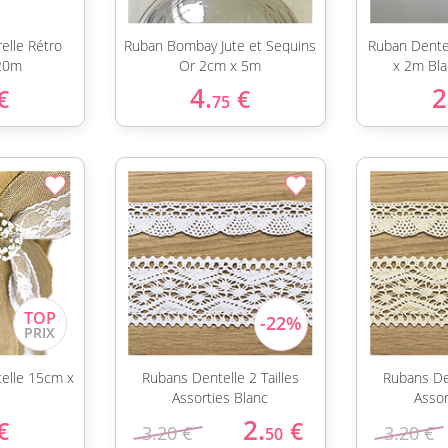
elle Rétro
Ruban Bombay Jute et Sequins
Ruban Dente
20m
Or 2cm x 5m
x 2m Bla
4.
2
€
€
75
telle 15cm x
Rubans Dentelle 2 Tailles
Rubans Den
Assorties Blanc
Assor
2.
€
€
3.20 €
3.20 €
50