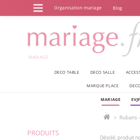
Panneau de gestion des cookies
Organisation mariage
Blog
MARIAGE
DECO TABLE
DECO SALLE
ACCES
MARQUE PLACE
DECO
MARIAGE
EVJ
Rubans -
PRODUITS
Désolé, produit n