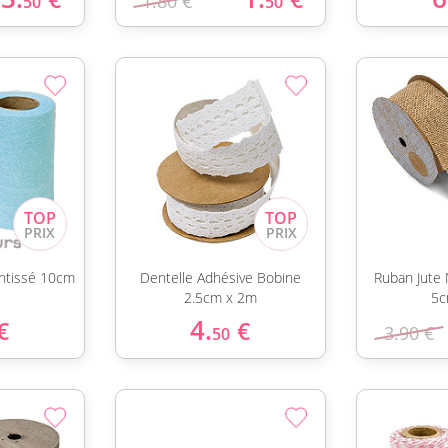
1.80 €
50
50
ntissé 10cm
Dentelle Adhésive Bobine
Ruban Jute 
2.5cm x 2m
5c
4.
€
€
3.90 €
50