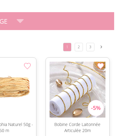
GE
1
2
3
phia Naturel 50g -
Bobine Corde Laitonnée
60 m
Articulée 20m