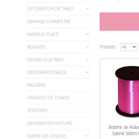
DECORATION DE TABLE
MARIAGE CHAMPETRE
MARQUE-PLACE
BOUGIES
Produits
VAISSELLE JETABLE
DECORATION SALLE
BALLONS
HOUSSES DE CHAISE
TENTURES
DECORATION VOITURE
Bobine de Ruba
Satiné 500m 
SORTIE DE L’EGLISE