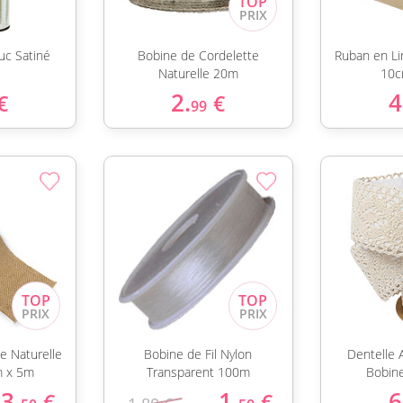
uc Satiné
Bobine de Cordelette
Ruban en Li
Naturelle 20m
10c
2.
4
€
€
99
te Naturelle
Bobine de Fil Nylon
Dentelle 
m x 5m
Transparent 100m
Bobin
3.
1.
6
€
€