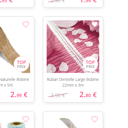
2.50 €
95
99
Naturelle Bobine
Ruban Dentelle Large Bobine
m x 5m
22mm x 3m
2.
2.
€
€
3.90 €
99
80