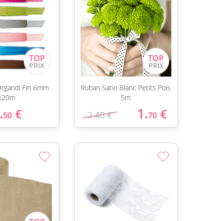
rgandi Fin 6mm
Ruban Satin Blanc Petits Pois
x20m
5m
.
1.
€
€
2.40 €
50
70