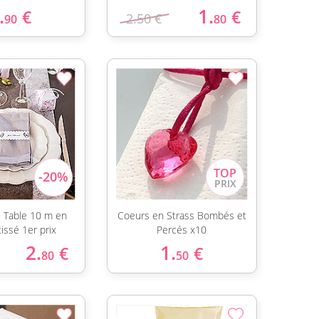
.
1.
€
€
2.50 €
90
80
 Table 10 m en
Coeurs en Strass Bombés et
tissé 1er prix
Percés x10
2.
1.
€
€
80
50