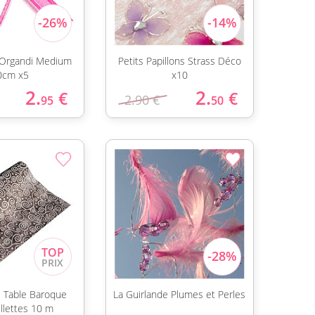
Organdi Medium
Petits Papillons Strass Déco
0cm x5
x10
2.
2.
€
€
2.90 €
95
50
 Table Baroque
La Guirlande Plumes et Perles
illettes 10 m