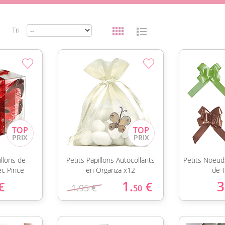
Tri
illons de
Petits Papillons Autocollants
Petits Noeud
ec Pince
en Organza x12
de 
1.
3
€
€
1.95 €
50