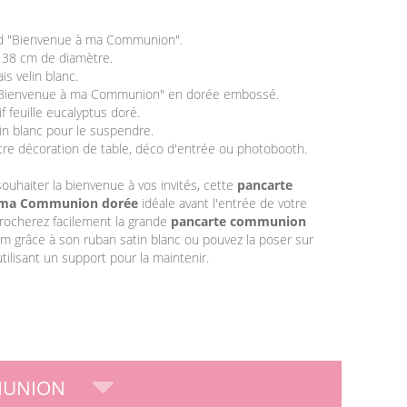
d "Bienvenue à ma Communion".
 38 cm de diamètre.
is velin blanc.
"Bienvenue à ma Communion" en dorée embossé.
f feuille eucalyptus doré.
in blanc pour le suspendre.
otre décoration de table, déco d'entrée ou photobooth.
ouhaiter la bienvenue à vos invités, cette
pancarte
 ma Communion dorée
idéale avant l'entrée de votre
crocherez facilement la grande
pancarte communion
m grâce à son ruban satin blanc ou pouvez la poser sur
tilisant un support pour la maintenir.
MUNION