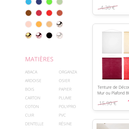
4.30 €
MATIÈRES
ABACA
ORGANZA
ARDOISE
OSIER
Tenture de Décor
BOIS
PAPIER
Mur ou Plafond 
CARTON
PLUME
15.90 €
COTON
POLYPRO
CUIR
PVC
DENTELLE
RÉSINE