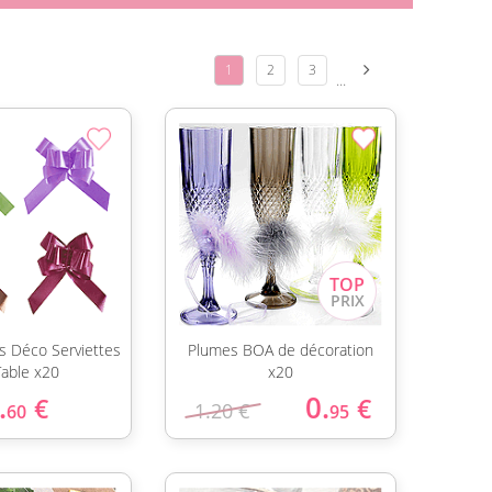
1
2
3
...
s Déco Serviettes
Plumes BOA de décoration
Table x20
x20
.
0.
€
€
1.20 €
60
95