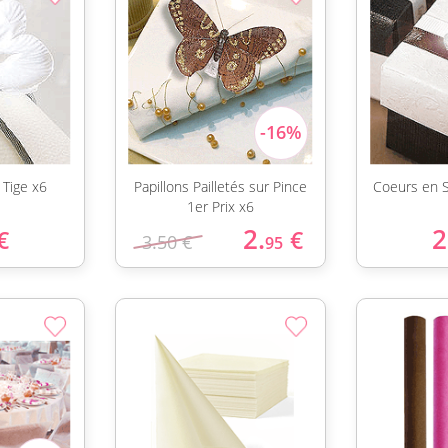
 Tige x6
Papillons Pailletés sur Pince
Coeurs en 
1er Prix x6
2.
2
€
€
3.50 €
95