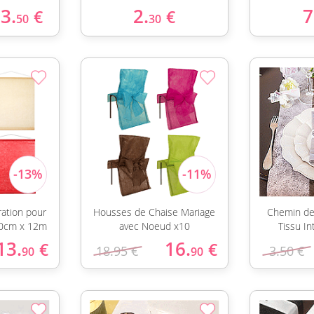
3.
2.
7
€
€
50
30
ation pour
Housses de Chaise Mariage
Chemin de
80cm x 12m
avec Noeud x10
Tissu In
13.
16.
€
€
18.95 €
3.50 €
90
90