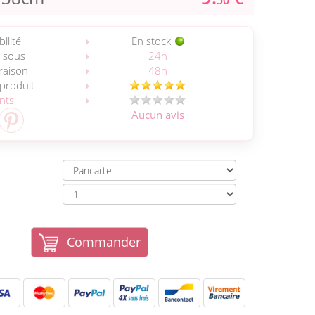
50
ilité
En stock
 sous
24h
vraison
48h
 produit
ents
Aucun avis
Commander