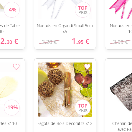
es de Table
Noeuds en Organdi Small 5cm
Noeuds en 
40
x5
1
2.
1.
€
€
3.20 €
3.99 €
30
95
rles x110
Fagots de Bois Décoratifs x12
Chemin de
avec Pa