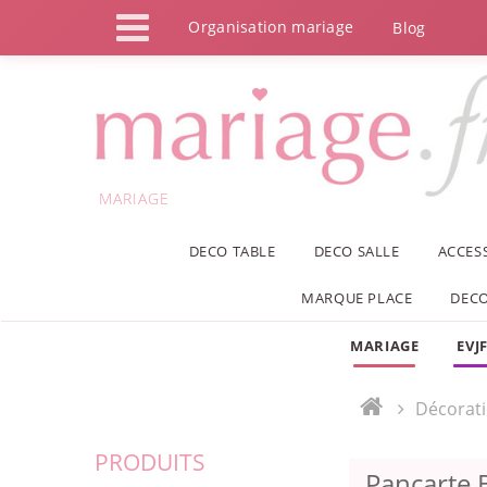
Panneau de gestion des cookies
Organisation mariage
Blog
MARIAGE
DECO TABLE
DECO SALLE
ACCES
MARQUE PLACE
DECO
MARIAGE
EVJ
Décorat
PRODUITS
Pancarte