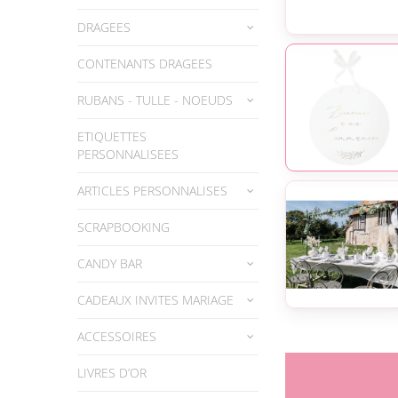
DRAGEES
CONTENANTS DRAGEES
RUBANS - TULLE - NOEUDS
ETIQUETTES
PERSONNALISEES
ARTICLES PERSONNALISES
SCRAPBOOKING
CANDY BAR
CADEAUX INVITES MARIAGE
ACCESSOIRES
LIVRES D’OR