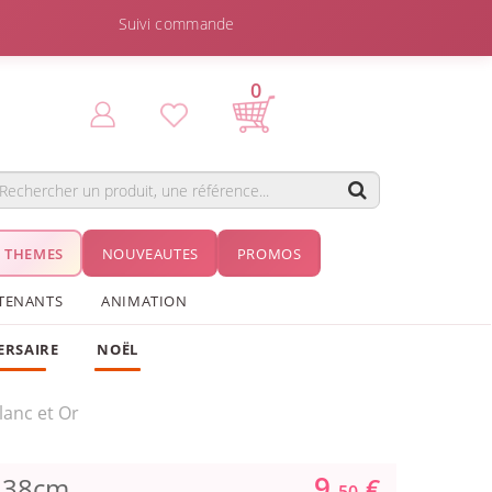
Suivi commande
0
THEMES
NOUVEAUTES
PROMOS
TENANTS
ANIMATION
ERSAIRE
NOËL
anc et Or
9.
r 38cm
€