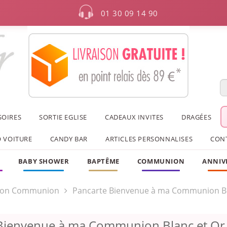
01 30 09 14 90
SOIRES
SORTIE EGLISE
CADEAUX INVITES
DRAGÉES
 VOITURE
CANDY BAR
ARTICLES PERSONNALISES
CON
F
BABY SHOWER
BAPTÊME
COMMUNION
ANNIV
ion Communion
Pancarte Bienvenue à ma Communion Bl
 Bienvenue à ma Communion Blanc et O