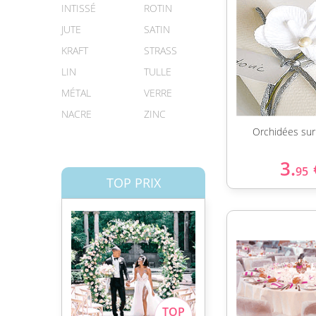
INTISSÉ
ROTIN
JUTE
SATIN
KRAFT
STRASS
LIN
TULLE
MÉTAL
VERRE
NACRE
ZINC
Orchidées sur
3.
95
TOP PRIX