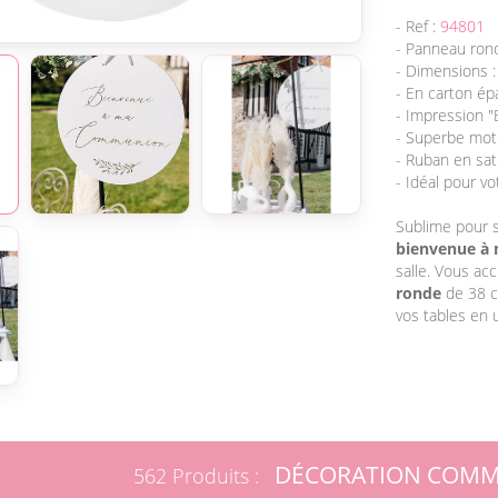
- Ref :
94801
- Panneau ron
- Dimensions :
- En carton épa
- Impression 
- Superbe moti
- Ruban en sat
- Idéal pour v
Sublime pour s
bienvenue à
salle. Vous ac
ronde
de 38 c
vos tables en u
DÉCORATION COM
562 Produits :