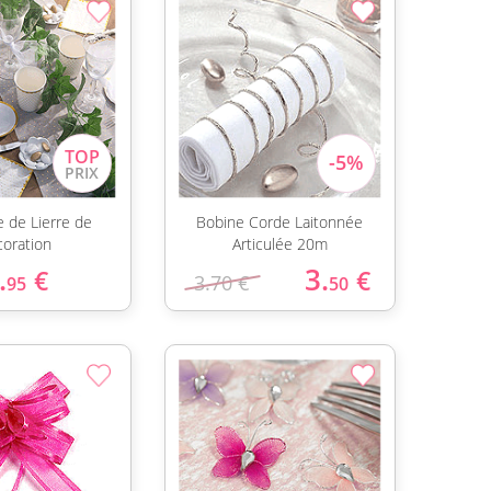
e de Lierre de
Bobine Corde Laitonnée
coration
Articulée 20m
.
3.
€
€
3.70 €
95
50