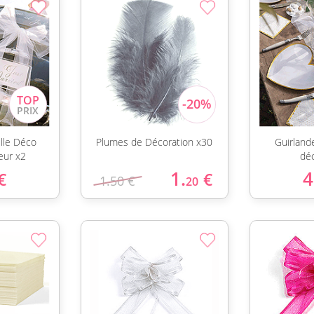
lle Déco
Plumes de Décoration x30
Guirland
eur x2
dé
1.
4
€
€
1.50 €
20