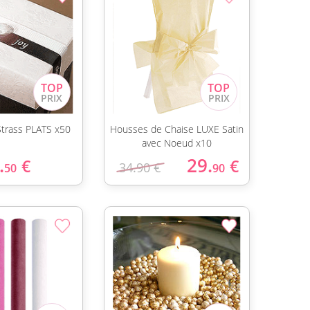
Strass PLATS x50
Housses de Chaise LUXE Satin
avec Noeud x10
.
29.
€
€
34.90 €
50
90