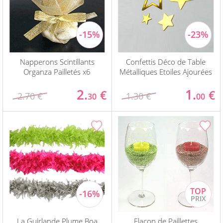
Napperons Scintillants
Confettis Déco de Table
Organza Pailletés x6
Métalliques Etoiles Ajourées
2.
1.
€
€
2.70 €
1.30 €
30
00
La Guirlande Plume Boa
Flacon de Paillettes