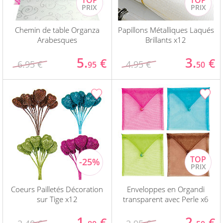
Chemin de table Organza
Papillons Métalliques Laqués
Arabesques
Brillants x12
5.
3.
€
€
6.95 €
4.95 €
95
50
Coeurs Pailletés Décoration
Enveloppes en Organdi
sur Tige x12
transparent avec Perle x6
1.
2.
€
€