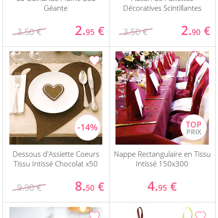
Géante
Décoratives Scintillantes
2.
2.
€
€
3.50 €
3.50 €
95
90
Dessous d'Assiette Coeurs
Nappe Rectangulaire en Tissu
Tissu Intissé Chocolat x50
Intissé 150x300
8.
4.
€
€
9.90 €
50
95