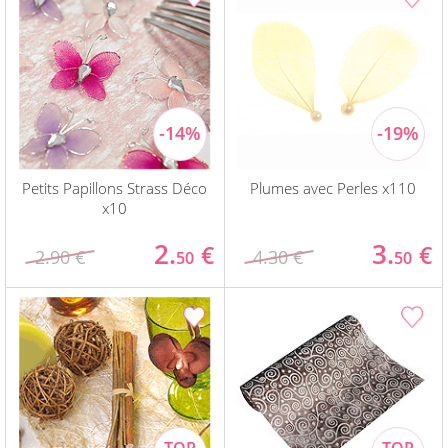
Petits Papillons Strass Déco
Plumes avec Perles x110
x10
2.
3.
€
€
2.90 €
4.30 €
50
50