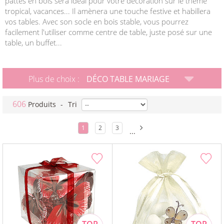
pattes en bois sera idéal pour votre décoration sur le thème
tropical, vacances... Il amènera une touche festive et habillera
vos tables. Avec son socle en bois stable, vous pourrez
facilement l'utiliser comme centre de table, juste posé sur une
table, un buffet...
Plus de choix :
DÉCO TABLE MARIAGE
606
Produits
-
Tri
1
2
3
...