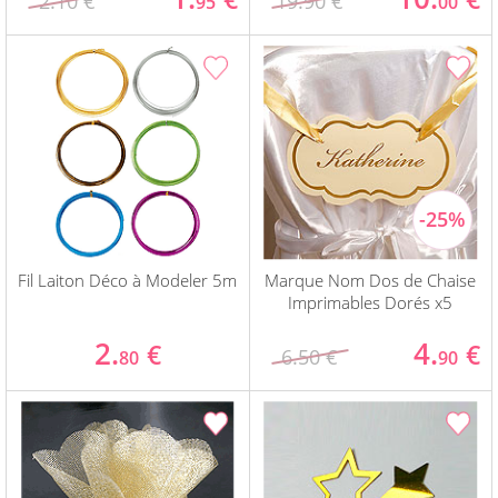
2.10 €
19.90 €
95
00
Fil Laiton Déco à Modeler 5m
Marque Nom Dos de Chaise
Imprimables Dorés x5
2.
4.
€
€
6.50 €
80
90