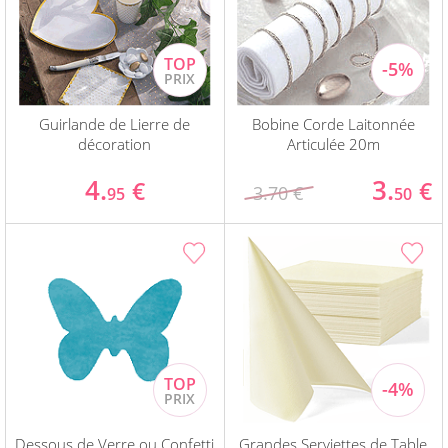
Guirlande de Lierre de
Bobine Corde Laitonnée
décoration
Articulée 20m
4.
3.
€
€
3.70 €
95
50
Dessous de Verre ou Confetti
Grandes Serviettes de Table