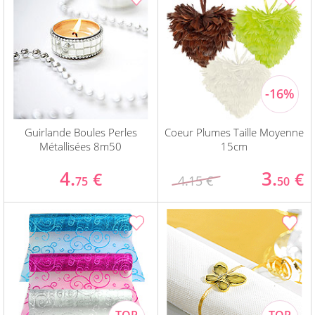
Guirlande Boules Perles
Coeur Plumes Taille Moyenne
Métallisées 8m50
15cm
4.
3.
€
€
4.15 €
75
50