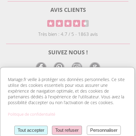
AVIS CLIENTS
Très bien : 4.7 / 5 - 1863 avis
SUIVEZ NOUS !
Mariage.fr veille à protéger vos données personnelles. Ce site
utilise des cookies essentiels pour vous assurer une
LE SITE DE LA DECO MARIAGE
expérience de navigation optimale, et des cookies de
partenaires dédiés à l'expérience de l'utilisateur. Vous avez la
Notre site est le spécialiste de la décoration mariage. Vous
possibilité d’accepter ou non l’activation de ces cookies.
trouverez des idées de déco pas cher ainsi que des housses de
chaise et des tentures. Nous avons le plus grand choix de
Politique de confidentialité
marque place et de porte nom. Tout pour réussir une
organisation mariage au top et un mariage discount. Découvrez
Lire la suite
également notre gamme de livres d’or, et d’urnes pas cher. Sans
Tout accepter
Tout refuser
Personnaliser
oublier nos dragées mariage et nos contenants à dragées et