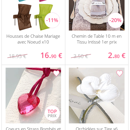
Housses de Chaise Mariage
Chemin de Table 10 m en
avec Noeud x10
Tissu Intissé 1er prix
16.
2.
€
€
18.95 €
3.50 €
90
80
Coeurs en Strass Bombés et
Orchidées sur Tige x6