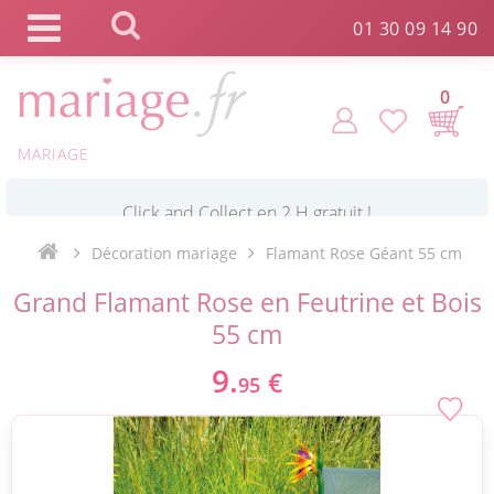
Panneau de gestion des cookies
01 30 09 14 90
0
MARIAGE
*
Commande expédiée en 24h !
Décoration mariage
Flamant Rose Géant 55 cm
Click and Collect en 2 H gratuit !
Grand Flamant Rose en Feutrine et Bois
55 cm
*
Livraison point relais gratuit dès 89 € !
9.
€
95
*
Payez votre commande en 4X sans frais