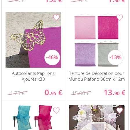
2.50 €
1.70 €
80
50
Autocollants Papillons
Tenture de Décoration pour
Ajourés x30
Mur ou Plafond 80cm x 12m
0.
13.
€
€
1.75 €
15.90 €
95
90