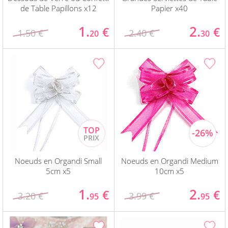
de Table Papillons x12
Papier x40
1.
2.
€
€
1.50 €
2.40 €
20
30
Noeuds en Organdi Small
Noeuds en Organdi Medium
5cm x5
10cm x5
1.
2.
€
€
3.20 €
3.99 €
95
95