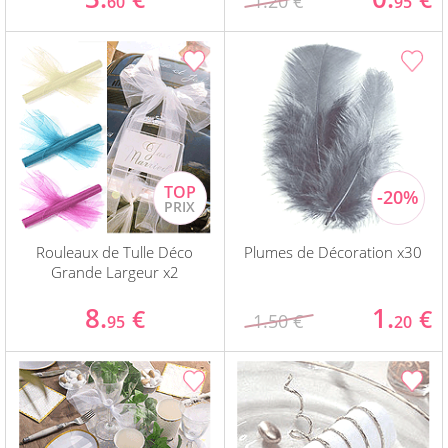
1.20 €
60
95
Rouleaux de Tulle Déco
Plumes de Décoration x30
Grande Largeur x2
8.
1.
€
€
1.50 €
95
20