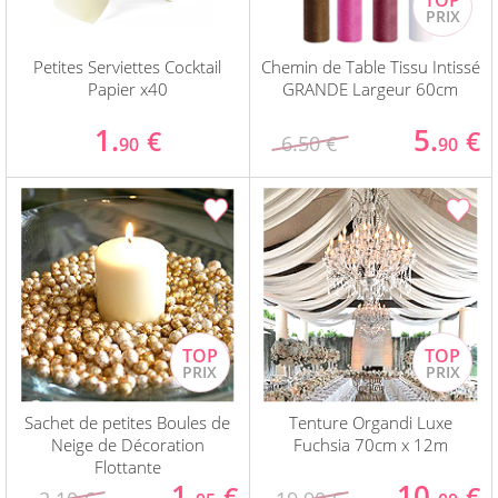
Petites Serviettes Cocktail
Chemin de Table Tissu Intissé
Papier x40
GRANDE Largeur 60cm
1.
5.
€
€
6.50 €
90
90
Sachet de petites Boules de
Tenture Organdi Luxe
Neige de Décoration
Fuchsia 70cm x 12m
Flottante
1.
10.
€
€