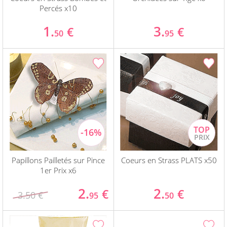
Percés x10
1.
3.
€
€
50
95
Papillons Pailletés sur Pince
Coeurs en Strass PLATS x50
1er Prix x6
2.
2.
€
€
3.50 €
95
50