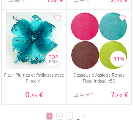
2.40 €
2.95 €
80
50
Fleur Plumes et Paillettes avec
Dessous d'Assiette Ronds
Pince x1
Tissu Intissé x50
0.
7.
€
€
8.90 €
95
90
1
2
3
...