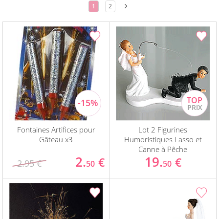
1
2
Fontaines Artifices pour
Lot 2 Figurines
Gâteau x3
Humoristiques Lasso et
Canne à Pêche
2.
19.
€
€
2.95 €
50
50