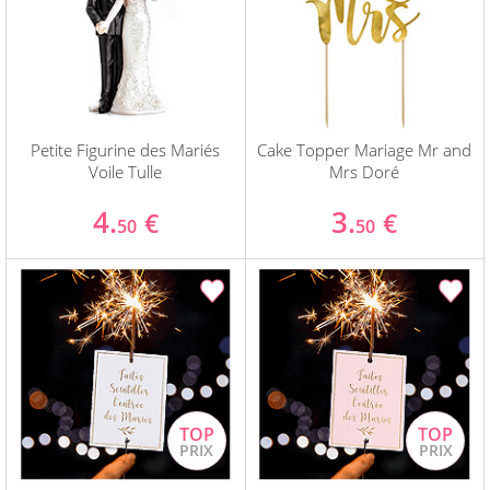
Petite Figurine des Mariés
Cake Topper Mariage Mr and
Voile Tulle
Mrs Doré
4.
3.
€
€
50
50