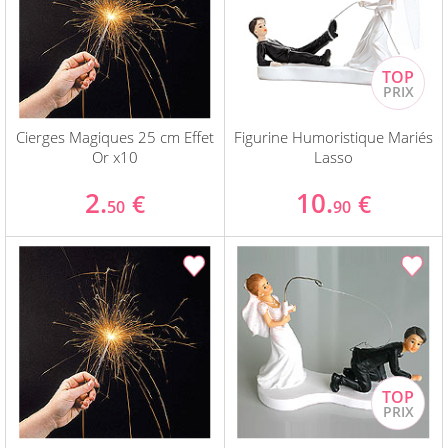
Cierges Magiques 25 cm Effet
Figurine Humoristique Mariés
Or x10
Lasso
2.
10.
€
€
50
90