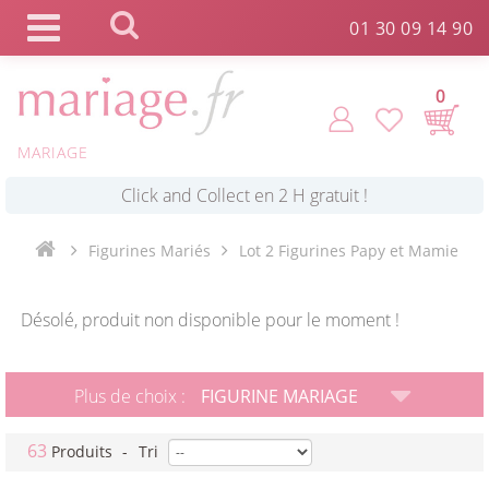
Panneau de gestion des cookies
01 30 09 14 90
0
*
Commande expédiée en 24h !
MARIAGE
Click and Collect en 2 H gratuit !
Figurines Mariés
Lot 2 Figurines Papy et Mamie
*
Livraison point relais gratuit dès 89 € !
Désolé, produit non disponible pour le moment !
*
Payez votre commande en 4X sans frais
Plus de choix :
FIGURINE MARIAGE
63
Produits
-
Tri