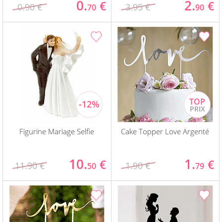
0.
2.
€
€
0.90 €
3.95 €
70
90
Figurine Mariage Selfie
Cake Topper Love Argenté
10.
1.
€
€
11.90 €
1.90 €
50
79