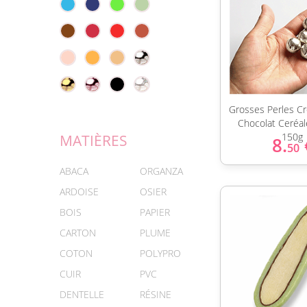
Grosses Perles Cr
Chocolat Ceréal
150g
MATIÈRES
8.
50
ABACA
ORGANZA
ARDOISE
OSIER
BOIS
PAPIER
CARTON
PLUME
COTON
POLYPRO
CUIR
PVC
DENTELLE
RÉSINE