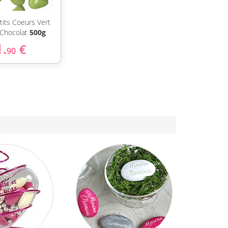
tits Coeurs Vert
 Chocolat
500g
1.
€
90