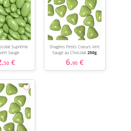
ocolat Suprême
Dragées Petits Coeurs Vert
Vert Sauge
Sauge au Chocolat
250g
2.
6.
€
€
50
90