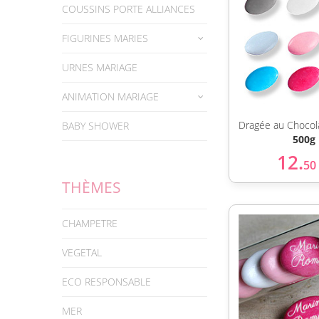
COUSSINS PORTE ALLIANCES
FIGURINES MARIES
URNES MARIAGE
ANIMATION MARIAGE
Dragée au Chocol
BABY SHOWER
500g
12.
50
THÈMES
CHAMPETRE
VEGETAL
ECO RESPONSABLE
MER