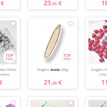
23.
1
€
€
95
illes Perles
Dragées
Avola
500g
Dragées P
entées
Choc
21.
1
€
€
90