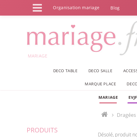
Panneau de gestion des cookies
Organisation mariage
Blog
MARIAGE
DECO TABLE
DECO SALLE
ACCES
MARQUE PLACE
DECO
MARIAGE
EVJ
Dragées
PRODUITS
Désolé, produit n