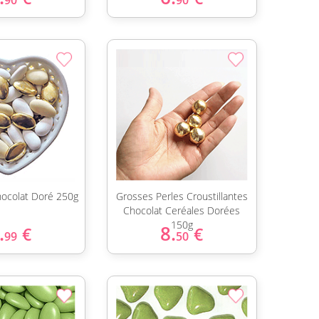
90
90
ocolat Doré 250g
Grosses Perles Croustillantes
Chocolat Ceréales Dorées
150g
.
8.
€
€
99
50