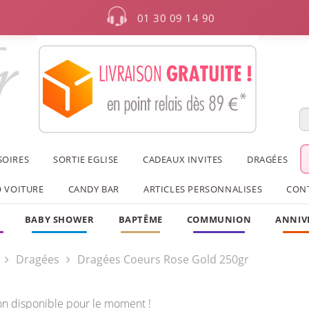
01 30 09 14 90
SOIRES
SORTIE EGLISE
CADEAUX INVITES
DRAGÉES
 VOITURE
CANDY BAR
ARTICLES PERSONNALISES
CON
F
BABY SHOWER
BAPTÊME
COMMUNION
ANNIV
Dragées
Dragées Coeurs Rose Gold 250gr
on disponible pour le moment !