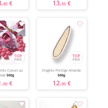
8.
13.
€
€
90
50
etits Coeurs au
Dragées Prestige Amande
olat
500g
500g
1.
12.
€
€
90
90