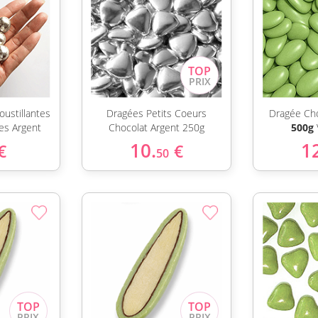
oustillantes
Dragées Petits Coeurs
Dragée Ch
es Argent
Chocolat Argent 250g
500g
10.
1
€
€
50