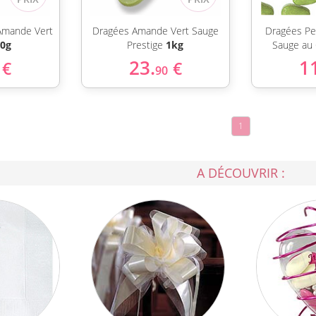
Amande Vert
Dragées Amande Vert Sauge
Dragées Pe
0g
Prestige
1kg
Sauge au
23.
1
€
€
90
1
A DÉCOUVRIR :