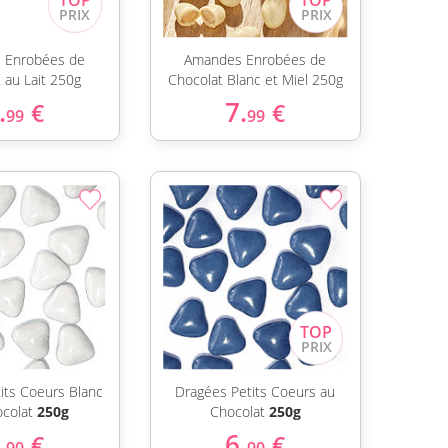
 Enrobées de
Amandes Enrobées de
 au Lait 250g
Chocolat Blanc et Miel 250g
.
7.
€
€
99
99
its Coeurs Blanc
Dragées Petits Coeurs au
ocolat
250g
Chocolat
250g
.
6.
€
€