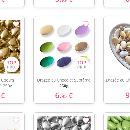
99
s Coeurs
Dragée au Chocolat Suprême
Dragée au Ch
é 250g
250g
6.
9
€
€
95