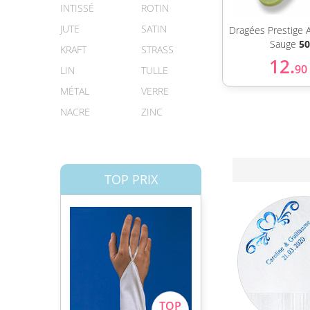
INTISSÉ
ROTIN
JUTE
SATIN
Dragées Prestige 
Sauge
50
KRAFT
STRASS
12.
90
LIN
TULLE
MÉTAL
VERRE
NACRE
ZINC
TOP PRIX