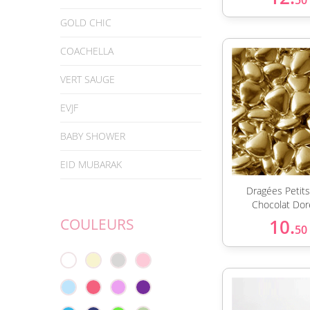
50
GOLD CHIC
COACHELLA
VERT SAUGE
EVJF
BABY SHOWER
EID MUBARAK
Dragées Petit
Chocolat Dor
COULEURS
10.
50