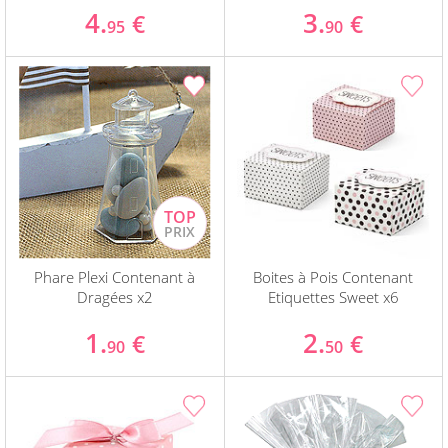
4.
3.
€
€
95
90
Phare Plexi Contenant à
Boites à Pois Contenant
Dragées x2
Etiquettes Sweet x6
1.
2.
€
€
90
50