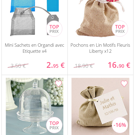
Mini Sachets en Organdi avec
Pochons en Lin Motifs Fleuris
Etiquette x4
Liberty x12
2.
16.
€
€
3.50 €
18.90 €
95
90