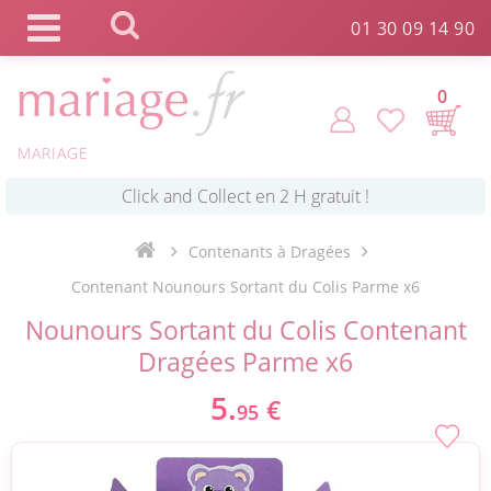
Panneau de gestion des cookies
01 30 09 14 90
0
MARIAGE
*
Commande expédiée en 24h !
Contenants à Dragées
Click and Collect en 2 H gratuit !
Contenant Nounours Sortant du Colis Parme x6
Nounours Sortant du Colis Contenant
*
Livraison point relais gratuit dès 89 € !
Dragées Parme x6
5.
€
95
*
Payez votre commande en 4X sans frais