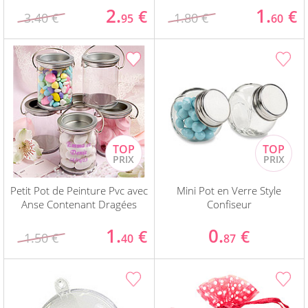
2.
1.
€
€
3.40 €
1.80 €
95
60
Petit Pot de Peinture Pvc avec
Mini Pot en Verre Style
Anse Contenant Dragées
Confiseur
1.
0.
€
€
1.50 €
40
87