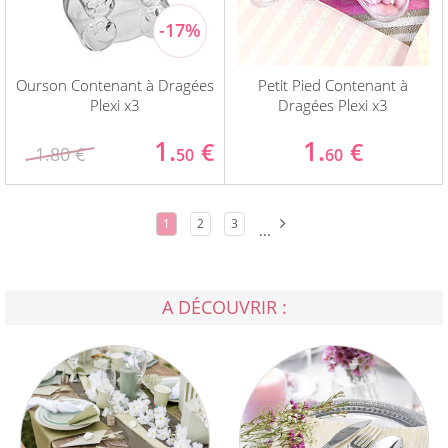
Ourson Contenant à Dragées
Petit Pied Contenant à
Plexi x3
Dragées Plexi x3
1.
1.
€
€
1.80 €
50
60
1
2
3
...
A DÉCOUVRIR :