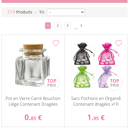
214
Produits
-
Tri
1
2
3
...
Pot en Verre Carré Bouchon
Sacs Pochons en Organdi
Liège Contenant Dragées
Contenant dragées x10
0.
1.
€
€
85
95