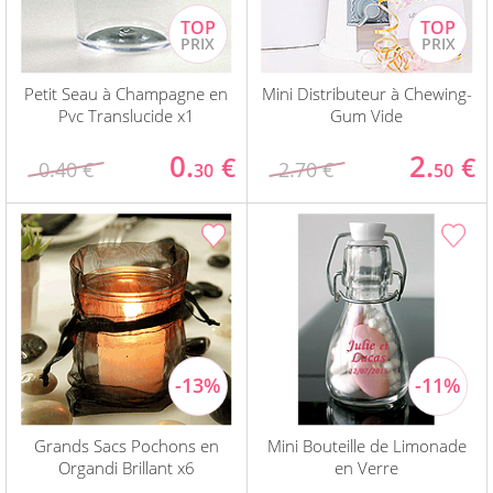
Petit Seau à Champagne en
Mini Distributeur à Chewing-
Pvc Translucide x1
Gum Vide
0.
2.
€
€
0.40 €
2.70 €
30
50
Grands Sacs Pochons en
Mini Bouteille de Limonade
Organdi Brillant x6
en Verre