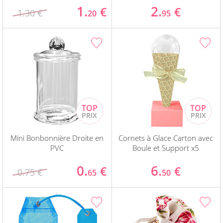
1.
2.
€
€
1.30 €
20
95
Mini Bonbonnière Droite en
Cornets à Glace Carton avec
PVC
Boule et Support x5
0.
6.
€
€
0.75 €
65
50