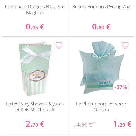
Contenant Dragées Baguette
Boite à Bonbons Pvc Zig Zag
Magique
0.
0.
€
€
95
80
Boites Baby Shower Rayures
Le Photophore en Verre
et Pois Mr Chou x6
Ourson
2.
1.
€
€
1.90 €
70
20