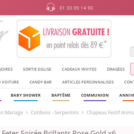
01 30 09 14 90
SOIRES
SORTIE EGLISE
CADEAUX INVITES
DRAGÉES
 VOITURE
CANDY BAR
ARTICLES PERSONNALISES
CON
F
BABY SHOWER
BAPTÊME
COMMUNION
ANNIV
on Mariage
Cotillons - Serpentins
Chapeau Festif Anim
Fetes Soirée Brillants Rose Gold x6