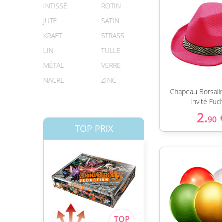
INTISSÉ
ROTIN
JUTE
SATIN
KRAFT
STRASS
LIN
TULLE
MÉTAL
VERRE
NACRE
ZINC
Chapeau Borsali
Invité Fuc
2.
90
TOP PRIX