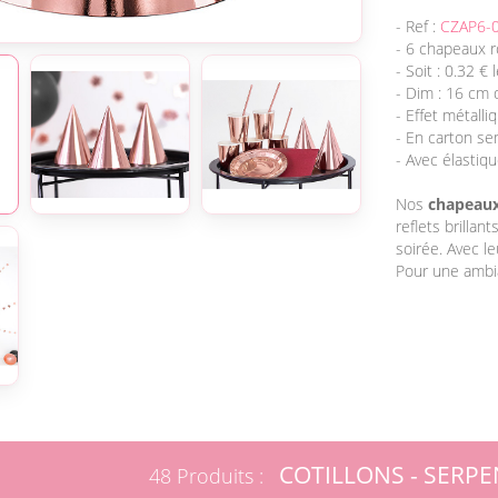
- Ref :
CZAP6-
- 6 chapeaux r
- Soit : 0.32 €
- Dim : 16 cm 
- Effet métalliq
- En carton sem
- Avec élastiq
Nos
chapeaux
reflets brillant
soirée. Avec le
Pour une ambia
COTILLONS - SERPE
48 Produits :