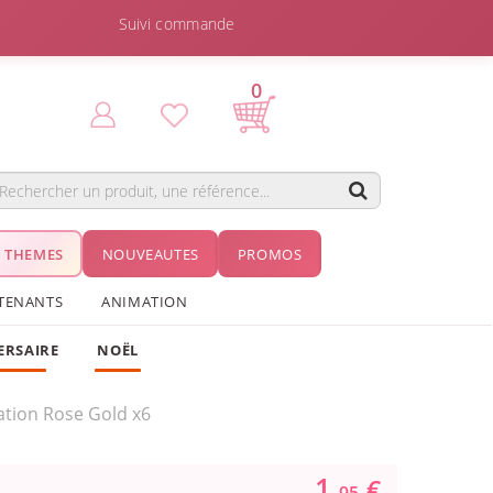
Suivi commande
0
THEMES
NOUVEAUTES
PROMOS
TENANTS
ANIMATION
ERSAIRE
NOËL
ation Rose Gold x6
1.
€