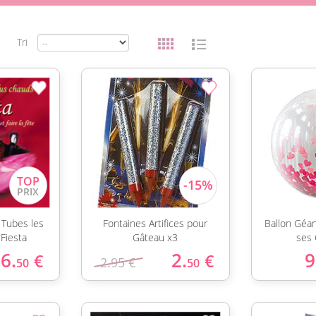
Tri
Tubes les
Fontaines Artifices pour
Ballon Géan
Fiesta
Gâteau x3
ses 
6.
2.
9
€
€
2.95 €
50
50