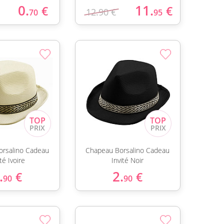
0.
11.
€
€
12.90 €
70
95
rsalino Cadeau
Chapeau Borsalino Cadeau
té Ivoire
Invité Noir
.
2.
€
€
90
90