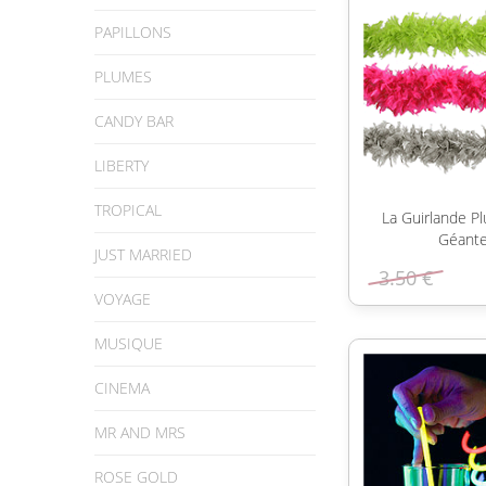
PAPILLONS
PLUMES
CANDY BAR
LIBERTY
TROPICAL
La Guirlande P
Géant
JUST MARRIED
3.50 €
VOYAGE
MUSIQUE
CINEMA
MR AND MRS
ROSE GOLD