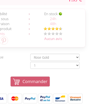
95
ilité
En stock
 sous
24h
vraison
48h
 produit
ents
Aucun avis
sie
Commander