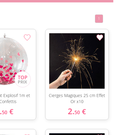
1
t Explosif 1m et
Cierges Magiques 25 cm Effet
Confettis
Or x10
.
2.
€
€
50
50