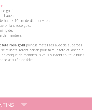
019R
ose gold.
 le chapeau !
de haut x 10 cm de diam environ.
ue brillant rose gold.
i rigide.
ue de maintien.
 fête rose gold
pointus métallisés avec de superbes
s scintillants seront parfait pour faire la fête et lancer la
ur élastique de maintien ils vous suivront toute la nuit !
nce assurée de folie !
NTINS