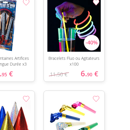
taines Artifices
Bracelets Fluo ou Agitateurs
ngue Durée x3
x100
.
6.
€
€
11.50 €
95
90