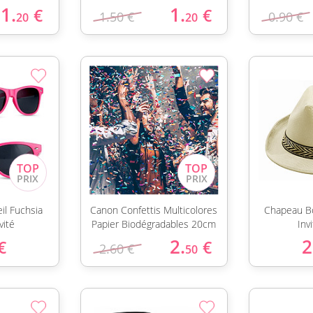
1.
1.
€
€
1.50 €
0.90 €
20
20
il Fuchsia
Canon Confettis Multicolores
Chapeau Bo
vité
Papier Biodégradables 20cm
Invi
2.
2
€
€
2.60 €
50