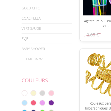
GOLD CHIC
COACHELLA
Agitateurs ou Bra
x15
VERT SAUGE
2.60 €
EVJF
BABY SHOWER
EID MUBARAK
COULEURS
Rouleaux Ser
Holographiques Br