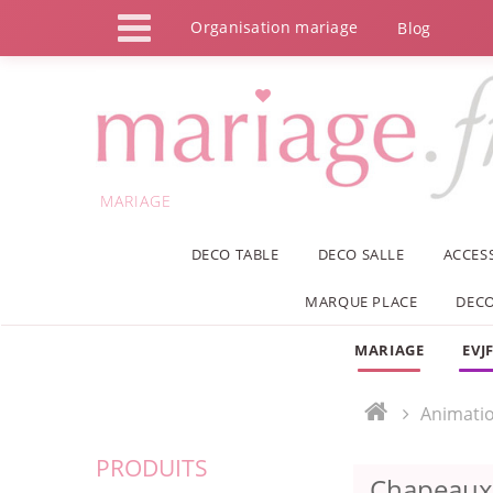
Panneau de gestion des cookies
Organisation mariage
Blog
MARIAGE
DECO TABLE
DECO SALLE
ACCES
MARQUE PLACE
DECO
MARIAGE
EVJ
Animati
PRODUITS
Chapeaux 