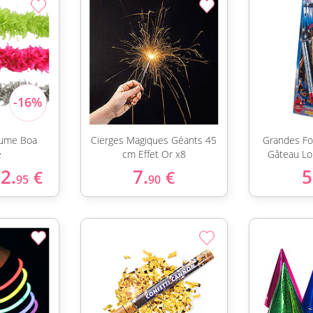
lume Boa
Cierges Magiques Géants 45
Grandes Fon
e
cm Effet Or x8
Gâteau Lo
2.
7.
5
€
€
95
90