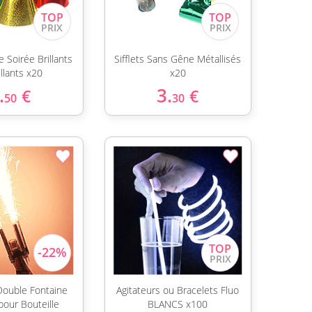
 Soirée Brillants
Sifflets Sans Gêne Métallisés
illants x20
x20
.
3.
€
€
50
30
 Double Fontaine
Agitateurs ou Bracelets Fluo
 pour Bouteille
BLANCS x100