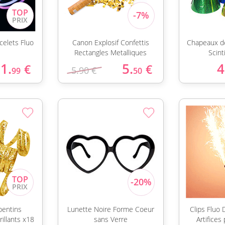
celets Fluo
Canon Explosif Confettis
Chapeaux de
Rectangles Metalliques
Scint
1.
5.
4
€
€
5.90 €
99
50
pentins
Lunette Noire Forme Coeur
Clips Fluo
illants x18
sans Verre
Artifices