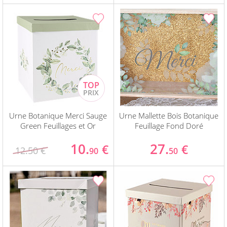
Urne Botanique Merci Sauge
Urne Mallette Bois Botanique
Green Feuillages et Or
Feuillage Fond Doré
10.
27.
€
€
12.50 €
90
50