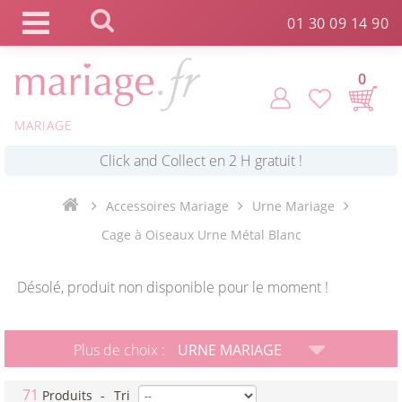
Panneau de gestion des cookies
01 30 09 14 90
0
*
Commande expédiée en 24h !
MARIAGE
Click and Collect en 2 H gratuit !
Accessoires Mariage
Urne Mariage
*
Livraison point relais gratuit dès 89 € !
Cage à Oiseaux Urne Métal Blanc
Désolé, produit non disponible pour le moment !
*
Payez votre commande en 4X sans frais
Plus de choix :
URNE MARIAGE
71
Produits
-
Tri