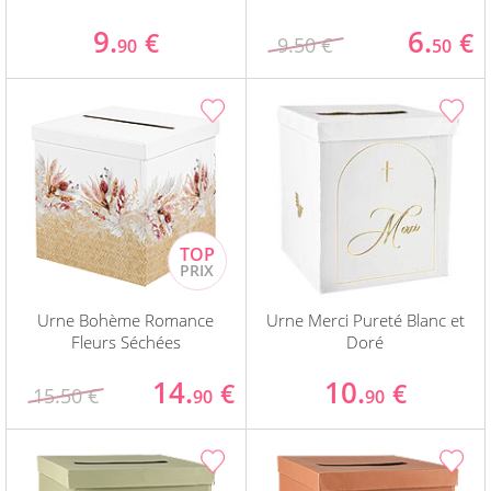
9.
6.
€
€
9.50 €
90
50
Urne Bohème Romance
Urne Merci Pureté Blanc et
Fleurs Séchées
Doré
14.
10.
€
€
15.50 €
90
90