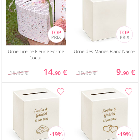
Urne Tirelire Fleurie Forme
Urne des Mariés Blanc Nacré
Coeur
14.
9.
€
€
15.90 €
10.90 €
90
90