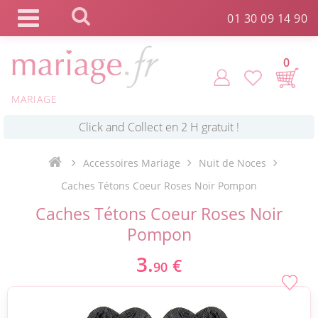
Panneau de gestion des cookies
01 30 09 14 90
0
*
Commande expédiée en 24h !
MARIAGE
Click and Collect en 2 H gratuit !
Accessoires Mariage
Nuit de Noces
*
Livraison point relais gratuit dès 89 € !
Caches Tétons Coeur Roses Noir Pompon
Caches Tétons Coeur Roses Noir
*
Payez votre commande en 4X sans frais
Pompon
3.
€
90