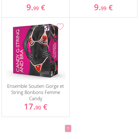
9.
9.
€
€
99
99
Ensemble Soutien Gorge et
String Bonbons Femme
Candy
17.
€
90
1