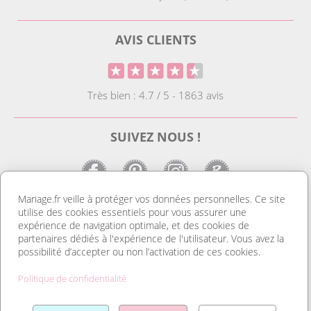
AVIS CLIENTS
Très bien : 4.7 / 5 - 1863 avis
SUIVEZ NOUS !
Mariage.fr veille à protéger vos données personnelles. Ce site
utilise des cookies essentiels pour vous assurer une
LE SITE DE LA DECO MARIAGE
expérience de navigation optimale, et des cookies de
partenaires dédiés à l'expérience de l'utilisateur. Vous avez la
Notre site est le spécialiste de la décoration mariage. Vous
possibilité d’accepter ou non l’activation de ces cookies.
trouverez des idées de déco pas cher ainsi que des housses de
chaise et des tentures. Nous avons le plus grand choix de
Politique de confidentialité
marque place et de porte nom. Tout pour réussir une
organisation mariage au top et un mariage discount. Découvrez
Lire la suite