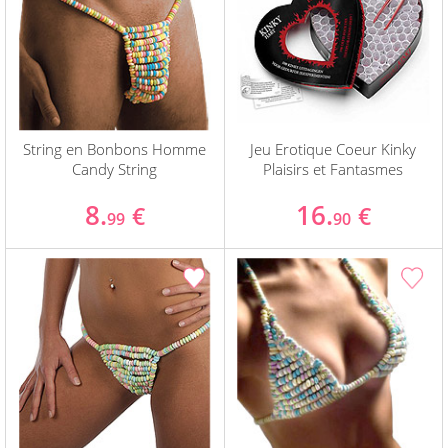
String en Bonbons Homme
Jeu Erotique Coeur Kinky
Candy String
Plaisirs et Fantasmes
8.
16.
€
€
99
90