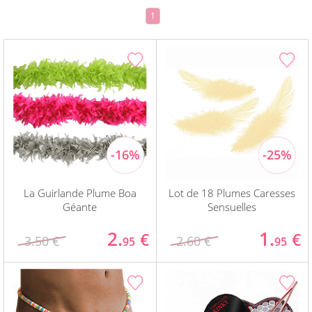
1
La Guirlande Plume Boa
Lot de 18 Plumes Caresses
Géante
Sensuelles
2.
1.
€
€
3.50 €
2.60 €
95
95