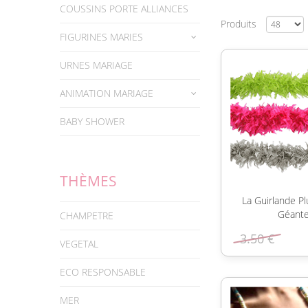
COUSSINS PORTE ALLIANCES
Produits
FIGURINES MARIES
URNES MARIAGE
ANIMATION MARIAGE
BABY SHOWER
THÈMES
La Guirlande P
Géant
CHAMPETRE
3.50 €
VEGETAL
ECO RESPONSABLE
MER