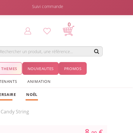
Suivi commande
0
THEMES
NOUVEAUTES
PROMOS
TENANTS
ANIMATION
ERSAIRE
NOËL
Candy String
8.
€