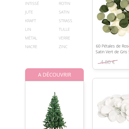
INTISSÉ
ROTIN
JUTE
SATIN
KRAFT
STRASS
LIN
TULLE
MÉTAL
VERRE
60 Pétales de Roses
NACRE
ZINC
Satin Vert de Gris
4.80 €
A DÉCOUVRIR