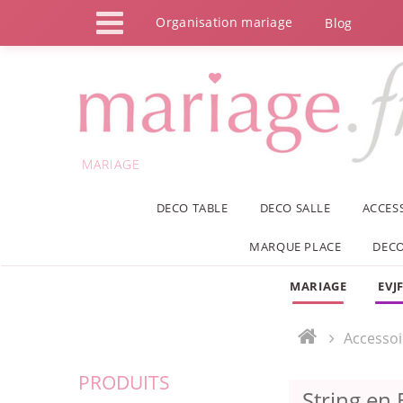
Panneau de gestion des cookies
Organisation mariage
Blog
MARIAGE
DECO TABLE
DECO SALLE
ACCES
MARQUE PLACE
DECO
MARIAGE
EVJ
Accessoi
PRODUITS
String en