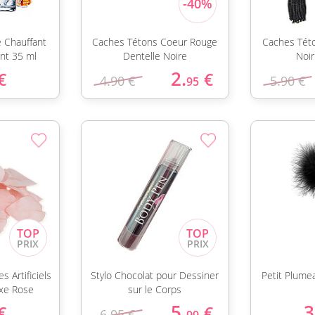
 Chauffant
Caches Tétons Coeur Rouge
Caches Tét
nt 35 ml
Dentelle Noire
Noi
2.
€
€
4.90 €
5.90 €
95
 Artificiels
Stylo Chocolat pour Dessiner
Petit Plume
xe Rose
sur le Corps
5.
3
€
€
6.95 €