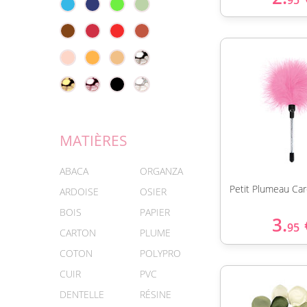
95
MATIÈRES
ABACA
ORGANZA
Petit Plumeau Ca
ARDOISE
OSIER
BOIS
PAPIER
3.
95
CARTON
PLUME
COTON
POLYPRO
CUIR
PVC
DENTELLE
RÉSINE