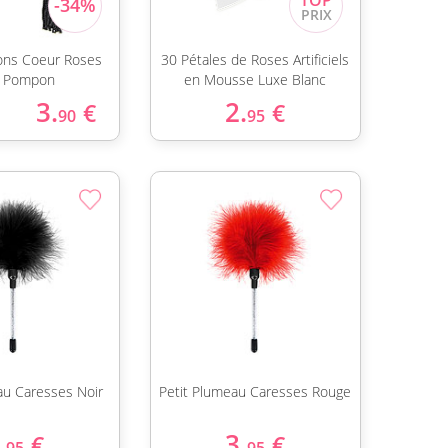
ons Coeur Roses
30 Pétales de Roses Artificiels
r Pompon
en Mousse Luxe Blanc
3.
2.
€
€
90
95
au Caresses Noir
Petit Plumeau Caresses Rouge
.
3.
€
€