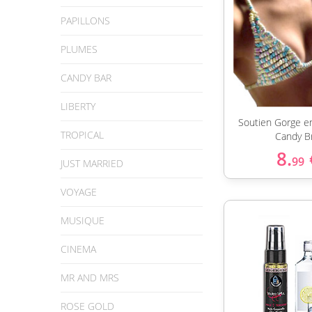
PAPILLONS
PLUMES
CANDY BAR
LIBERTY
Soutien Gorge e
TROPICAL
Candy B
8.
99
JUST MARRIED
VOYAGE
MUSIQUE
CINEMA
MR AND MRS
ROSE GOLD