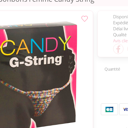
Disponib
Expédié
Délai li
Qualité
Avis cli
Quantité