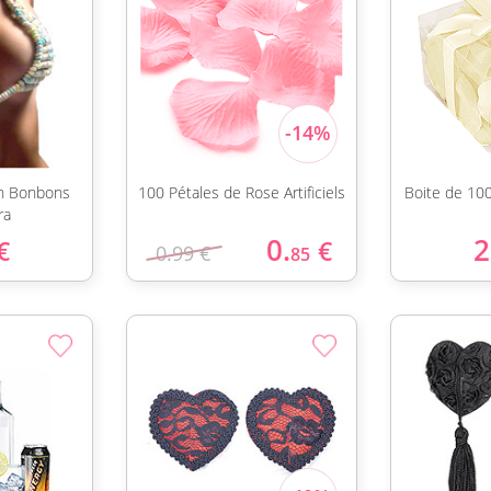
n Bonbons
100 Pétales de Rose Artificiels
Boite de 10
ra
0.
2
€
€
0.99 €
85