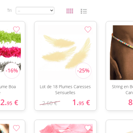
Tri
lume Boa
Lot de 18 Plumes Caresses
String en
e
Sensuelles
Can
2.
1.
8
€
€
2.60 €
95
95