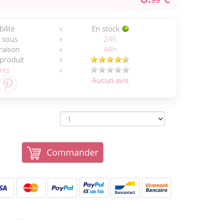
99
ilité
En stock
 sous
24h
vraison
48h
 produit
ents
Aucun avis
Commander