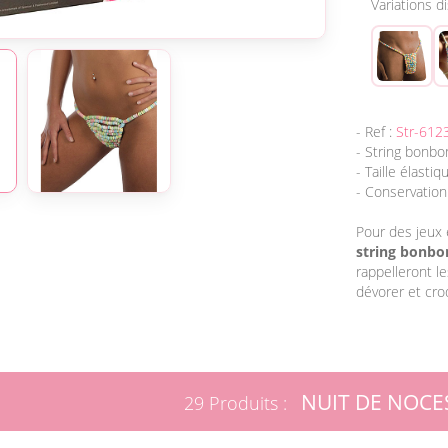
Variations d
- Ref :
Str-612
- String bonb
- Taille élastiq
- Conservation
Pour des jeux
string bonb
rappelleront l
dévorer et cro
NUIT DE NOCE
29 Produits :