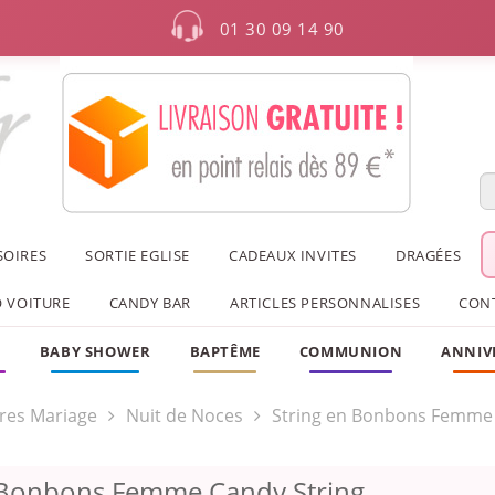
01 30 09 14 90
SOIRES
SORTIE EGLISE
CADEAUX INVITES
DRAGÉES
 VOITURE
CANDY BAR
ARTICLES PERSONNALISES
CON
F
BABY SHOWER
BAPTÊME
COMMUNION
ANNIV
res Mariage
Nuit de Noces
String en Bonbons Femme 
 Bonbons Femme Candy String