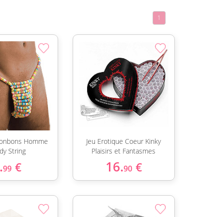
1
 Bonbons Homme
Jeu Erotique Coeur Kinky
dy String
Plaisirs et Fantasmes
.
16.
€
€
99
90