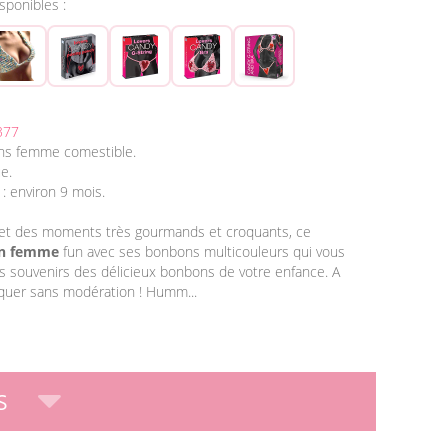
isponibles :
377
ons femme comestible.
ue.
 : environ 9 mois.
 et des moments très gourmands et croquants, ce
on femme
fun avec ses bonbons multicouleurs qui vous
es souvenirs des délicieux bonbons de votre enfance. A
quer sans modération ! Humm...
S