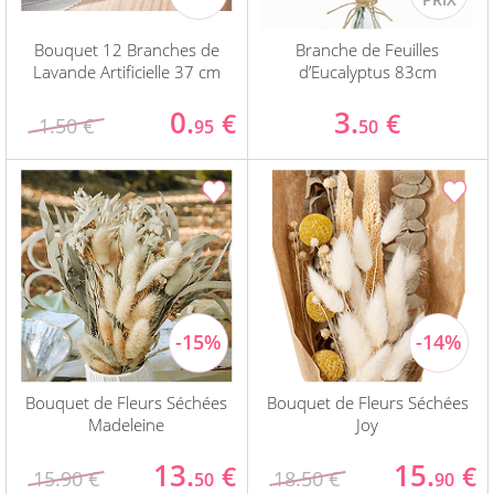
Bouquet 12 Branches de
Branche de Feuilles
Lavande Artificielle 37 cm
d’Eucalyptus 83cm
0.
3.
€
€
1.50 €
95
50
Bouquet de Fleurs Séchées
Bouquet de Fleurs Séchées
Madeleine
Joy
13.
15.
€
€
15.90 €
18.50 €
50
90