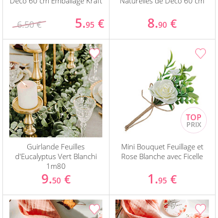
Déco 60 cm Emballage Kraft
Naturelles de Déco 60 cm
5.
8.
€
€
6.50 €
95
90
Guirlande Feuilles
Mini Bouquet Feuillage et
d'Eucalyptus Vert Blanchi
Rose Blanche avec Ficelle
1m80
9.
1.
€
€
50
95