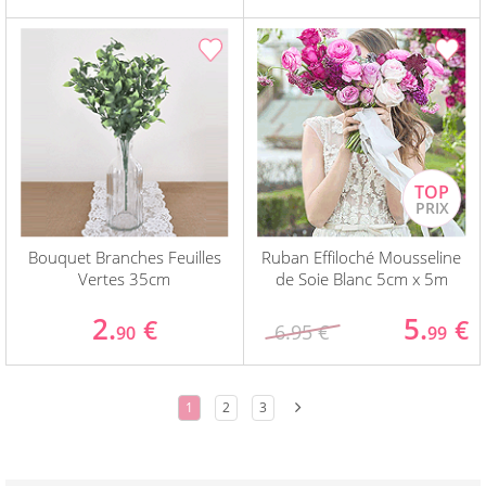
Bouquet Branches Feuilles
Ruban Effiloché Mousseline
Vertes 35cm
de Soie Blanc 5cm x 5m
2.
5.
€
€
6.95 €
90
99
1
2
3