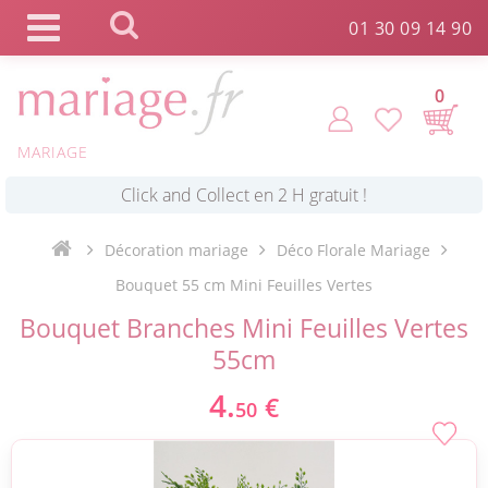
Panneau de gestion des cookies
01 30 09 14 90
0
MARIAGE
*
Commande expédiée en 24h !
Décoration mariage
Déco Florale Mariage
Click and Collect en 2 H gratuit !
Bouquet 55 cm Mini Feuilles Vertes
Bouquet Branches Mini Feuilles Vertes
*
Livraison point relais gratuit dès 89 € !
55cm
4.
€
50
*
Payez votre commande en 4X sans frais