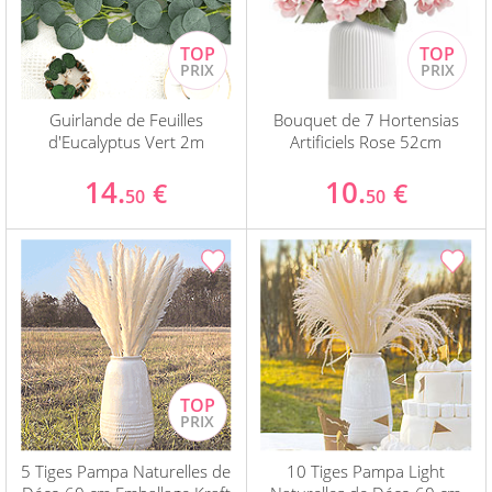
Guirlande de Feuilles
Bouquet de 7 Hortensias
d'Eucalyptus Vert 2m
Artificiels Rose 52cm
14.
10.
€
€
50
50
5 Tiges Pampa Naturelles de
10 Tiges Pampa Light