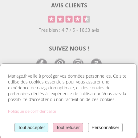
AVIS CLIENTS
Très bien : 4.7 / 5 - 1863 avis
SUIVEZ NOUS !
Mariage.fr veille à protéger vos données personnelles. Ce site
utilise des cookies essentiels pour vous assurer une
LE SITE DE LA DECO MARIAGE
expérience de navigation optimale, et des cookies de
partenaires dédiés à l'expérience de l'utilisateur. Vous avez la
Notre site est le spécialiste de la décoration mariage. Vous
possibilité d’accepter ou non l’activation de ces cookies.
trouverez des idées de déco pas cher ainsi que des housses de
chaise et des tentures. Nous avons le plus grand choix de
Politique de confidentialité
marque place et de porte nom. Tout pour réussir une
organisation mariage au top et un mariage discount. Découvrez
Lire la suite
également notre gamme de livres d’or, et d’urnes pas cher. Sans
Tout accepter
Tout refuser
Personnaliser
oublier nos dragées mariage et nos contenants à dragées et