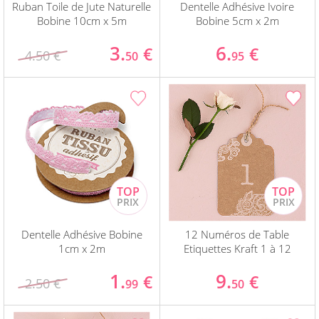
Ruban Toile de Jute Naturelle
Dentelle Adhésive Ivoire
Bobine 10cm x 5m
Bobine 5cm x 2m
3.
6.
€
€
4.50 €
50
95
Dentelle Adhésive Bobine
12 Numéros de Table
1cm x 2m
Etiquettes Kraft 1 à 12
1.
9.
€
€
2.50 €
99
50