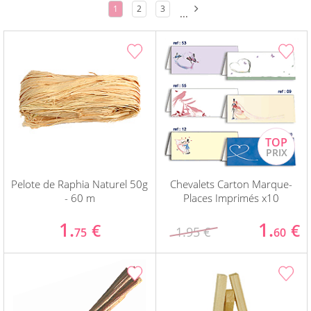
1
2
3
...
Pelote de Raphia Naturel 50g
Chevalets Carton Marque-
- 60 m
Places Imprimés x10
1.
1.
€
€
1.95 €
75
60