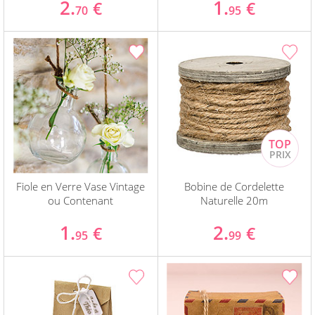
2.
1.
€
€
70
95
Fiole en Verre Vase Vintage
Bobine de Cordelette
ou Contenant
Naturelle 20m
1.
2.
€
€
95
99