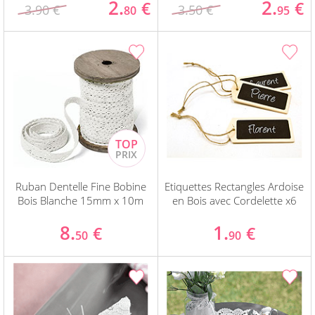
2.
2.
€
€
3.90 €
3.50 €
80
95
Ruban Dentelle Fine Bobine
Etiquettes Rectangles Ardoise
Bois Blanche 15mm x 10m
en Bois avec Cordelette x6
8.
1.
€
€
50
90