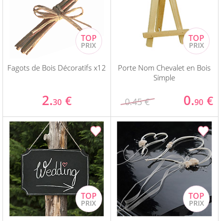
Fagots de Bois Décoratifs x12
Porte Nom Chevalet en Bois
Simple
2.
0.
€
€
0.45 €
30
90