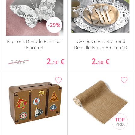
Papillons Dentelle Blanc sur
Dessous d'Assiette Rond
Pince x 4
Dentelle Papier 35 cm x10
2.
2.
€
€
3.50 €
50
50