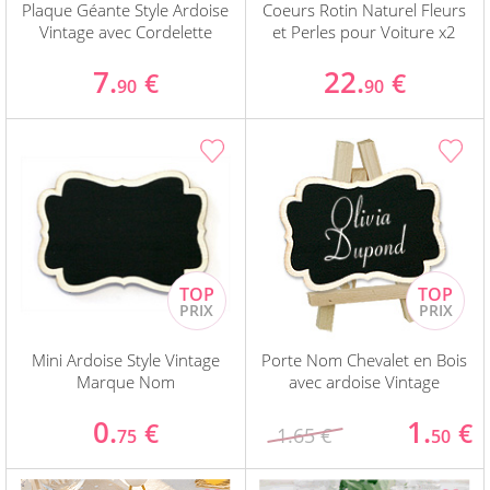
Plaque Géante Style Ardoise
Coeurs Rotin Naturel Fleurs
Vintage avec Cordelette
et Perles pour Voiture x2
7.
22.
€
€
90
90
Mini Ardoise Style Vintage
Porte Nom Chevalet en Bois
Marque Nom
avec ardoise Vintage
0.
1.
€
€
1.65 €
75
50