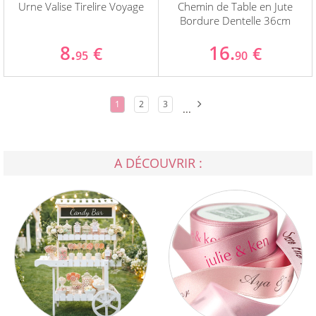
Urne Valise Tirelire Voyage
Chemin de Table en Jute
Bordure Dentelle 36cm
8.
16.
€
€
95
90
1
2
3
...
A DÉCOUVRIR :