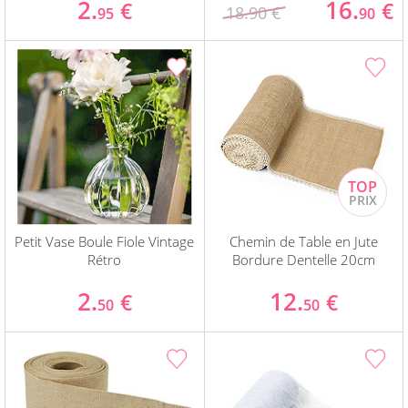
2.
16.
€
€
18.90 €
95
90
Petit Vase Boule Fiole Vintage
Chemin de Table en Jute
Rétro
Bordure Dentelle 20cm
2.
12.
€
€
50
50