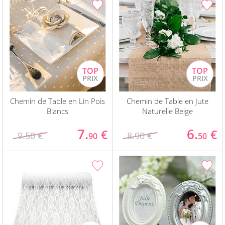
Chemin de Table en Lin Pois
Chemin de Table en Jute
Blancs
Naturelle Beige
7.
6.
€
€
9.50 €
8.90 €
90
50