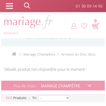
Panneau de gestion des cookies
01 30 09 14 90
0
MARIAGE
*
Commande expédiée en 24h !
Mariage Champêtre
Arrosoir en Zinc Déco
Click and Collect en 2 H gratuit !
Désolé, produit non disponible pour le moment !
*
Livraison point relais gratuit dès 89 € !
Plus de choix :
MARIAGE CHAMPÊTRE
*
Payez votre commande en 4X sans frais
666
Produits
-
Tri