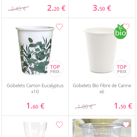
2.
3.
€
€
2.45 €
20
50
Gobelets Carton Eucalyptus
Gobelets Bio Fibre de Canne
x10
x6
1.
1.
€
€
1.80 €
60
50