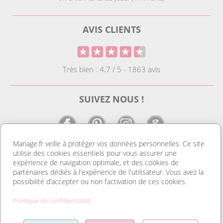
AVIS CLIENTS
Très bien : 4.7 / 5 - 1863 avis
SUIVEZ NOUS !
Mariage.fr veille à protéger vos données personnelles. Ce site
utilise des cookies essentiels pour vous assurer une
LE SITE DE LA DECO MARIAGE
expérience de navigation optimale, et des cookies de
partenaires dédiés à l'expérience de l'utilisateur. Vous avez la
Notre site est le spécialiste de la décoration mariage. Vous
possibilité d’accepter ou non l’activation de ces cookies.
trouverez des idées de déco pas cher ainsi que des housses de
chaise et des tentures. Nous avons le plus grand choix de
Politique de confidentialité
marque place et de porte nom. Tout pour réussir une
organisation mariage au top et un mariage discount. Découvrez
Lire la suite