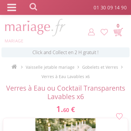
Panneau de gestion des cookies
01 30 09 14 90
0
MARIAGE
*
Commande expédiée en 24h !
Vaisselle jetable mariage
Gobelets et Verres
Click and Collect en 2 H gratuit !
Verres à Eau Lavables x6
Verres à Eau ou Cocktail Transparents
*
Livraison point relais gratuit dès 89 € !
Lavables x6
1.
€
60
*
Payez votre commande en 4X sans frais