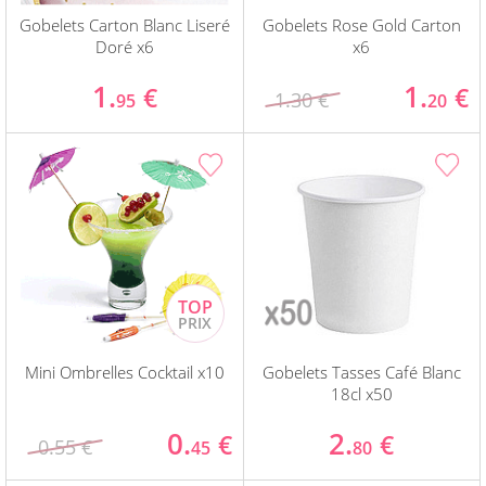
Gobelets Carton Blanc Liseré
Gobelets Rose Gold Carton
Doré x6
x6
1.
1.
€
€
1.30 €
95
20
Mini Ombrelles Cocktail x10
Gobelets Tasses Café Blanc
18cl x50
0.
2.
€
€
0.55 €
45
80