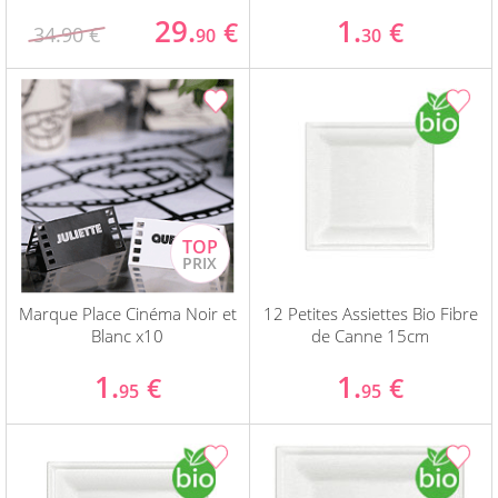
29.
1.
€
€
34.90 €
90
30
Marque Place Cinéma Noir et
12 Petites Assiettes Bio Fibre
Blanc x10
de Canne 15cm
1.
1.
€
€
95
95