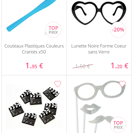
Couteaux Plastiques Couleurs
Lunette Noire Forme Coeur
Crantés x50
sans Verre
1.
1.
€
€
1.50 €
95
20