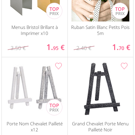
Menus Bristol Brillant à
Ruban Satin Blanc Petits Pois
Imprimer x10
5m
1.
1.
€
€
3.50 €
2.40 €
95
70
Porte Nom Chevalet Pailleté
Grand Chevalet Porte Menu
x12
Pailleté Noir