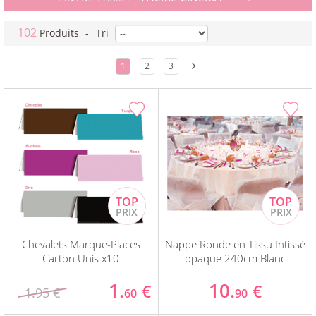
102
Produits
-
Tri
1
2
3
Chevalets Marque-Places
Nappe Ronde en Tissu Intissé
Carton Unis x10
opaque 240cm Blanc
1.
10.
€
€
1.95 €
60
90